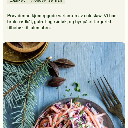
Enkel
Under 20 min
vurderinger.
Vanskelighetsgrad
Tilberedningstid
Bli
den
Prøv denne kjemepgode varianten av coleslaw. Vi har
første
brukt rødkål, gulrot og rødløk, og byr på et fargerikt
til
tilbehør til julematen.
å
vurdere
denne
oppskriften.