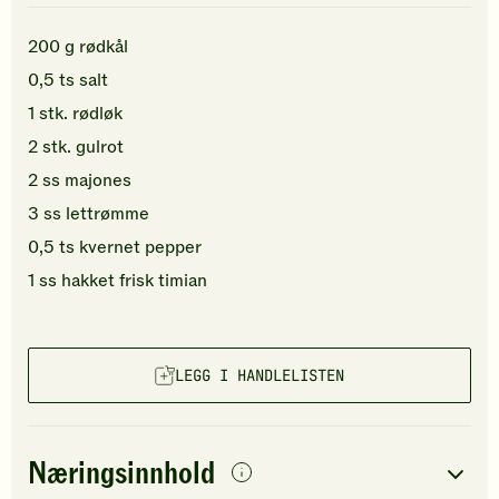
200
g
rødkål
0,5
ts
salt
1
stk.
rødløk
2
stk.
gulrot
2
ss
majones
3
ss
lettrømme
0,5
ts
kvernet pepper
1
ss
hakket
frisk timian
LEGG I HANDLELISTEN
Næringsinnhold