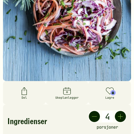
Del
Ukeplanlegger
Lagre
Ingredienser
porsjoner