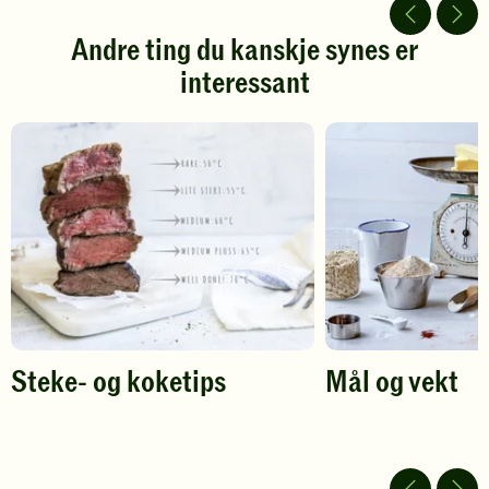
5
5
stjerner.
stjerner.
Andre ting du kanskje synes er
Klikk
Klikk
interessant
for
for
å
å
gi
gi
din
din
vurdering.
vurdering.
Steke- og koketips
Mål og vekt