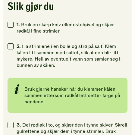
stjerner.
stjerner.
stjerner.
Slik gjør du
Klikk
Klikk
Klikk
for
for
for
å
å
å
1.
Bruk en skarp kniv eller ostehøvel og skjær
gi
gi
gi
rødkål i fine strimler.
din
din
din
vurdering.
vurdering.
vurdering
2.
Ha strimlene i en bolle og strø på salt. Klem
kålen litt sammen med saltet, slik at den blir litt
mykere. Hell av eventuelt vann som samler seg i
bunnen av skålen.
Bruk gjerne hansker når du klemmer kålen
sammen ettersom rødkål lett setter farge på
hendene.
3.
Del rødløk i to, og skjær den i tynne skiver. Skrell
gulrøttene og skjær dem i tynne strimler. Bruk