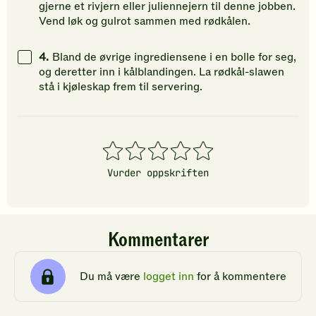
gjerne et rivjern eller juliennejern til denne jobben.
Vend løk og gulrot sammen med rødkålen.
4.
Bland de øvrige ingrediensene i en bolle for seg,
og deretter inn i kålblandingen. La rødkål-slawen
stå i kjøleskap frem til servering.
1
2
3
4
5
stjerner
stjerner
stjerner
stjerner
stjerner
Vurder oppskriften
Kommentarer
Du må være
logget inn
for å kommentere