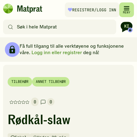
Hopp til hovedinnhold
REGISTRER
/LOGG INN
Matprat
MENY
hjemmeside
Søk
etter
oppskrifter
Ingredienser
Slik gjør du
Kommentarer
Brødsmulesti
eller
Få full tilgang til alle verktøyene og funksjonene
filtre
våre.
Logg inn eller registrer
deg nå!
TILBEHØR
ANNET TILBEHØR
0
0
Denne
oppskriften
Rødkål-slaw
har
foreløpig
ingen