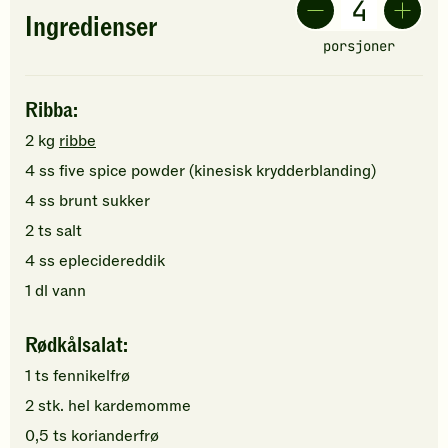
Ingredienser
porsjoner
Ribba:
2
kg
ribbe
4
ss
five spice powder (kinesisk krydderblanding)
4
ss
brunt sukker
2
ts
salt
4
ss
eplecidereddik
1
dl
vann
Rødkålsalat:
1
ts
fennikelfrø
2
stk.
hel kardemomme
0,5
ts
korianderfrø