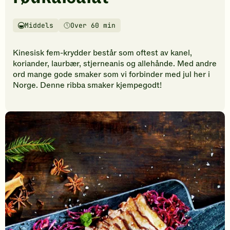
vurderinger.
Bli
den
Middels
Over 60 min
Vanskelighetsgrad
Tilberedningstid
første
til
Kinesisk fem-krydder består som oftest av kanel,
å
koriander, laurbær, stjerneanis og allehånde. Med andre
vurdere
ord mange gode smaker som vi forbinder med jul her i
denne
Norge. Denne ribba smaker kjempegodt!
oppskriften.