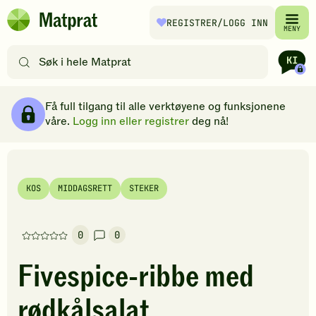
Hopp til hovedinnhold
REGISTRER
/LOGG INN
Matprat
MENY
hjemmeside
Søk
etter
oppskrifter
Ingredienser
Slik gjør du
Kommentarer
Brødsmulesti
eller
Få full tilgang til alle verktøyene og funksjonene
filtre
våre.
Logg inn eller registrer
deg nå!
KOS
MIDDAGSRETT
STEKER
0
0
Denne
oppskriften
Fivespice-ribbe med
har
foreløpig
rødkålsalat
ingen