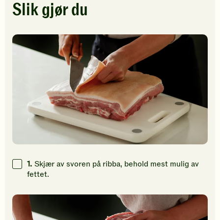
Klikk
Klikk
Klikk
Slik gjør du
for
for
for
å
å
å
gi
gi
gi
din
din
din
vurdering.
vurdering.
vurdering
1.
Skjær av svoren på ribba, behold mest mulig av
fettet.