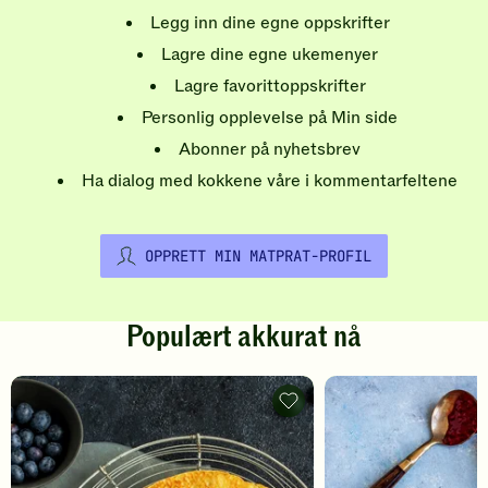
Legg inn dine egne oppskrifter
Lagre dine egne ukemenyer
Lagre favorittoppskrifter
Personlig opplevelse på Min side
Abonner på nyhetsbrev
Ha dialog med kokkene våre i kommentarfeltene
OPPRETT MIN MATPRAT-PROFIL
Populært akkurat nå
Pannekaker
-
legg
til
favoritter