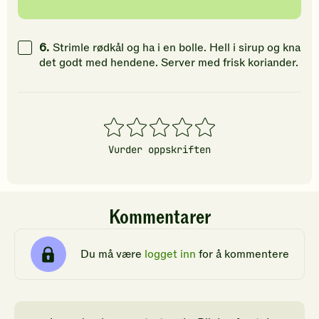
6.
Strimle rødkål og ha i en bolle. Hell i sirup og kna
det godt med hendene. Server med frisk koriander.
1
2
3
4
5
stjerner
stjerner
stjerner
stjerner
stjerner
Vurder oppskriften
Kommentarer
Du må være
logget inn
for å kommentere