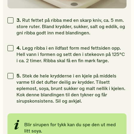
3.
Rut fettet på ribba med en skarp kniv, ca. 5 mm.
store ruter. Bland krydder, sukker, salt og eddik, og
gni ribba godt inn med blandingen.
4.
Legg ribba i en ildfast form med fettsiden opp.
Hell vann i formen og sett den i stekeovn på 125°C
i ca. 2 timer. Ribba skal få en fin mørk farge.
5.
Stek de hele krydderne i en kjele på middels
varme til det dufter deilig av krydder. Tilsett
eplemost, soya, brunt sukker og malt nellik i kjelen.
Kok denne blandingen til den tykner og får
sirupskonsistens. Sil og avkjøl.
Blir sirupen for tykk kan du spe den ut med
litt soya.