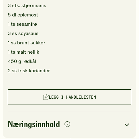
3
stk.
stjerneanis
5
dl
eplemost
1
ts
sesamfrø
3
ss
soyasaus
1
ss
brunt sukker
1
ts
malt nellik
450
g
rødkål
2
ss
frisk koriander
LEGG I HANDLELISTEN
Næringsinnhold
per
porsjon