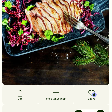
Del
Ukeplanlegger
Lagre