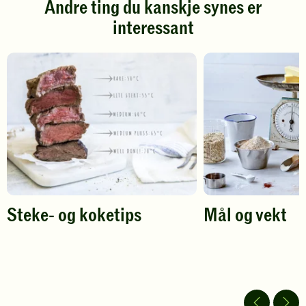
Andre ting du kanskje synes er
Klikk
Klikk
interessant
for
for
å
å
gi
gi
din
din
vurdering.
vurdering.
Steke- og koketips
Mål og vekt