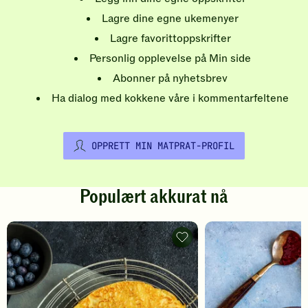
Lagre dine egne ukemenyer
Lagre favorittoppskrifter
Personlig opplevelse på Min side
Abonner på nyhetsbrev
Ha dialog med kokkene våre i kommentarfeltene
OPPRETT MIN MATPRAT-PROFIL
Populært akkurat nå
Pannekaker
-
legg
til
favoritter