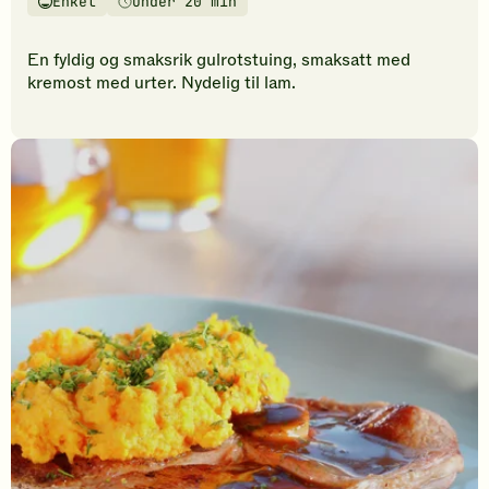
Enkel
Under 20 min
vurderinger.
Vanskelighetsgrad
Tilberedningstid
Bli
den
En fyldig og smaksrik gulrotstuing, smaksatt med
første
kremost med urter. Nydelig til lam.
til
å
vurdere
denne
oppskriften.