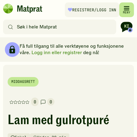
Hopp til hovedinnhold
REGISTRER
/LOGG INN
Matprat
MENY
hjemmeside
Søk
etter
oppskrifter
Ingredienser
Slik gjør du
Kommentarer
Brødsmulesti
eller
Få full tilgang til alle verktøyene og funksjonene
filtre
våre.
Logg inn eller registrer
deg nå!
MIDDAGSRETT
0
0
Denne
oppskriften
Lam med gulrotpuré
har
foreløpig
ingen