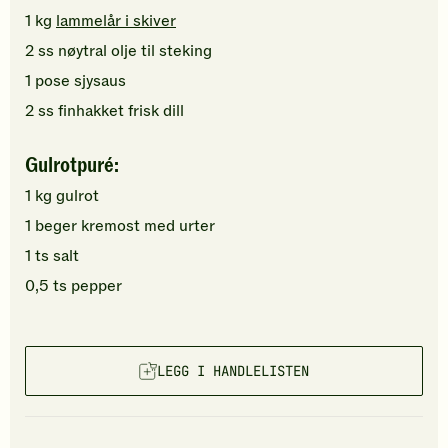
1
kg
lammelår i skiver
2
ss
nøytral olje
til steking
1
pose
sjysaus
2
ss
finhakket
frisk dill
Gulrotpuré:
1
kg
gulrot
1
beger
kremost med urter
1
ts
salt
0,5
ts
pepper
LEGG I HANDLELISTEN