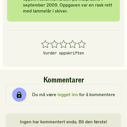
september 2009. Oppgaven var en rask rett
med lammelår i skiver.
1
2
3
4
5
stjerner
stjerner
stjerner
stjerner
stjerner
Vurder oppskriften
Kommentarer
Du må være
logget inn
for å kommentere
Ingen har kommentert enda. Bli den første!