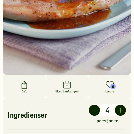
Del
Ukeplanlegger
Lagre
Ingredienser
porsjoner