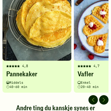
4,8
4,7
Denne
Denne
Pannekaker
Vafler
oppskriften
oppskriften
har
har
Vanskelighetsgrad
Tilberedningstid
Vanskelighetsgrad
Tilberedningstid
Middels
Enkel
fått
fått
40–60 min
20–40 min
5
5
av
av
5
5
stjerner.
stjerner.
Andre ting du kanskje synes er
Klikk
Klikk