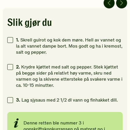
5
Bli
5
stjerner.
den
stjerner.
Klikk
første
Klikk
Slik gjør du
for
til
for
å
å
å
gi
vurdere
gi
1.
Skrell gulrot og kok dem møre. Hell av vannet og
din
denne
din
la alt vannet dampe bort. Mos godt og ha i kremost,
vurdering.
oppskriften.
vurdering
salt og pepper.
2.
Krydre kjøttet med salt og pepper. Stek kjøttet
på begge sider på relativt høy varme, skru ned
varmen og la skivene ettersteke på svakere varme i
ca. 10-­15 minutter.
3.
Lag sjysaus med 2 1/2 dl vann og finhakket dill.
Denne retten ble nummer 3 i
oppskriftskonkurransen på matprat.no i