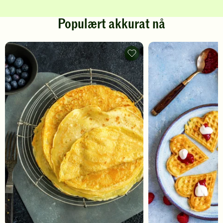
Populært akkurat nå
Pannekaker
-
legg
til
favoritter