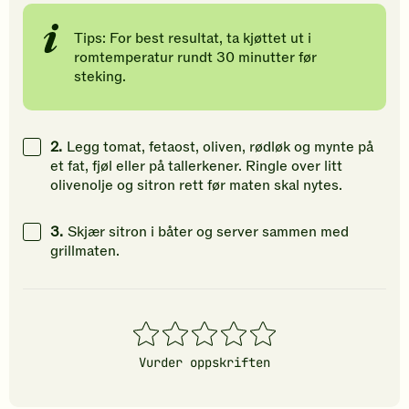
Tips: For best resultat, ta kjøttet ut i
romtemperatur rundt 30 minutter før
steking.
2.
Legg tomat, fetaost, oliven, rødløk og mynte på
et fat, fjøl eller på tallerkener. Ringle over litt
olivenolje og sitron rett før maten skal nytes.
3.
Skjær sitron i båter og server sammen med
grillmaten.
1
2
3
4
5
stjerner
stjerner
stjerner
stjerner
stjerner
Vurder oppskriften