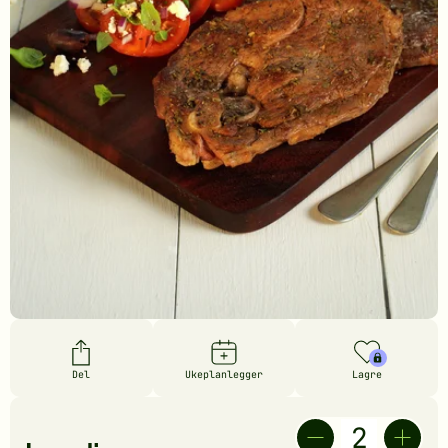
Del
Ukeplanlegger
Lagre