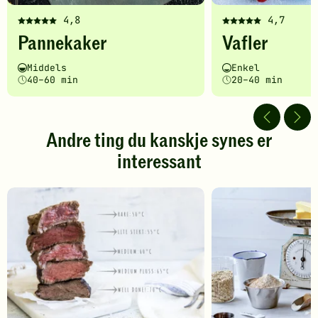
4,8
4,7
Denne
Denne
Pannekaker
Vafler
oppskriften
oppskriften
har
har
Vanskelighetsgrad
Tilberedningstid
Vanskelighetsgrad
Tilberedningstid
Middels
Enkel
fått
fått
40–60 min
20–40 min
5
5
av
av
5
5
stjerner.
stjerner.
Andre ting du kanskje synes er
Klikk
Klikk
interessant
for
for
å
å
gi
gi
din
din
vurdering.
vurdering.