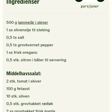
Ingredienser
porsjoner
500
g
lammelår i skiver
1
ss
olivenolje
til steking
0,5
ts
salt
0,5
ts
grovkvernet
pepper
1
ss
frisk oregano
0,5
stk.
sitron
i båter til servering
Middelhavssalat:
2
stk.
tomat
i skiver
100
g
fetaost
10
stk.
oliven
0,5
stk.
grovhakket
rødløk
2
ss
grovhakket
frisk mynte