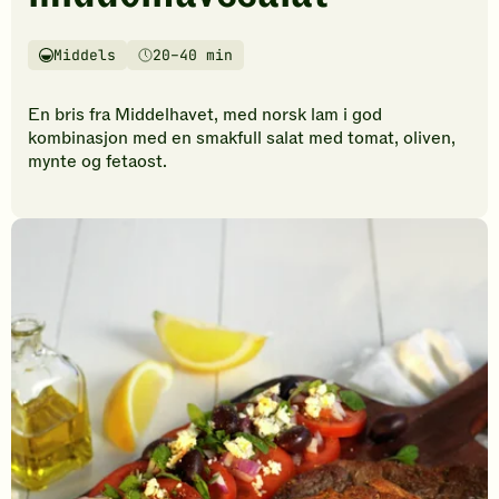
vurderinger.
Bli
den
Middels
20–40 min
Vanskelighetsgrad
Tilberedningstid
første
til
En bris fra Middelhavet, med norsk lam i god
å
kombinasjon med en smakfull salat med tomat, oliven,
vurdere
mynte og fetaost.
denne
oppskriften.