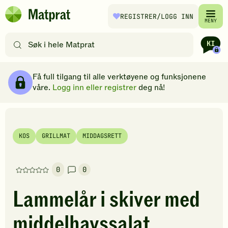
Hopp til hovedinnhold
REGISTRER
/LOGG INN
Matprat
MENY
hjemmeside
Søk
etter
oppskrifter
Ingredienser
Slik gjør du
Kommentarer
Brødsmulesti
eller
Få full tilgang til alle verktøyene og funksjonene
filtre
våre.
Logg inn eller registrer
deg nå!
KOS
GRILLMAT
MIDDAGSRETT
0
0
Denne
oppskriften
Lammelår i skiver med
har
foreløpig
middelhavssalat
ingen