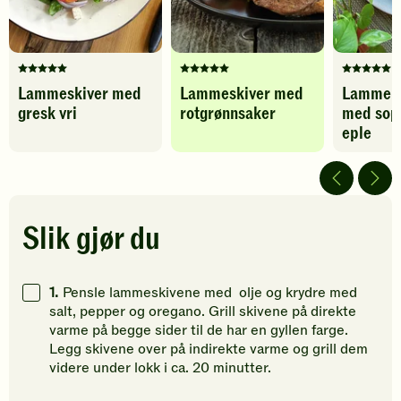
Denne
Denne
Denne
Lammeskiver med
Lammeskiver med
Lammelår
oppskriften
oppskriften
oppskrif
gresk vri
rotgrønnsaker
med sop
har
har
har
foreløpig
fått
fått
eple
ingen
5
5
vurderinger.
av
av
Bli
5
5
den
stjerner.
stjerner.
første
Klikk
Klikk
Slik gjør du
til
for
for
å
å
å
vurdere
gi
gi
1.
Pensle lammeskivene med olje og krydre med
denne
din
din
salt, pepper og oregano. Grill skivene på direkte
oppskriften.
vurdering.
vurdering
varme på begge sider til de har en gyllen farge.
Legg skivene over på indirekte varme og grill dem
videre under lokk i ca. 20 minutter.