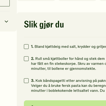
av
av
av
5
5
5
stjerner.
stjerner.
st
Klikk
Klikk
Kl
for
for
fo
Slik gjør du
å
å
å
gi
gi
gi
din
din
di
vurdering.
vurdering.
vu
2
kcal
1.
Bland kjøttdeig med salt, krydder og griljer
15
g
2.
Rull små kjøttboller for hånd og stek dem
37
g
har fått en fin stekeskorpe. Skru av varmen 
minutter, til bollene er gjennomstekte.
82
g
3.
Kok båndspagetti etter anvisning på pakn
Velger du å bruke fersk pasta kan du beregne
minutter i boblekokende lettsaltet vann. Du