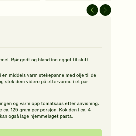
av
av
5
5
jerner.
stjerner.
stjerner.
ikk
Klikk
Klikk
r
for
for
å
å
gi
gi
n
din
din
rdering.
vurdering.
vurdering.
mel. Rør godt og bland inn egget til slutt.
 i en middels varm stekepanne med olje til de
og stek dem videre på ettervarme i et par
ingen og varm opp tomatsaus etter anvisning.
 ca. 125 gram per porsjon. Kok den i ca. 4
 kan også lage hjemmelaget pasta.