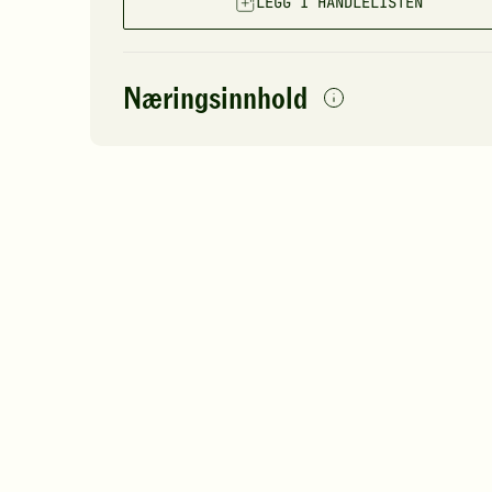
LEGG I HANDLELISTEN
Næringsinnhold
per
porsjon
Navn på
Energi
antall
61
næringsstoffet
Fett
Protein
Karbohydrater