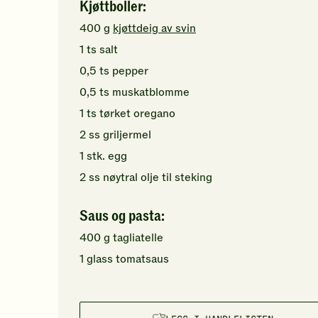
Kjøttboller:
400
g
kjøttdeig av svin
1
ts
salt
0,5
ts
pepper
0,5
ts
muskatblomme
1
ts
tørket oregano
2
ss
griljermel
1
stk.
egg
2
ss
nøytral olje
til steking
Saus og pasta:
400
g
tagliatelle
1
glass
tomatsaus