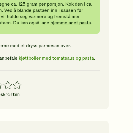
egne ca. 125 gram per porsjon. Kok den i ca.
n. Ved å blande pastaen inn i sausen før
 vil holde seg varmere og fremstå mer
staen. Du kan også lage
hjemmelaget pasta
.
jerne med et dryss parmesan over.
 anbefale
kjøttboller med tomatsaus og pasta
.
4
5
erner
stjerner
stjerner
pskriften