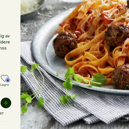
ig av
ildere
 hos
Lagre
er