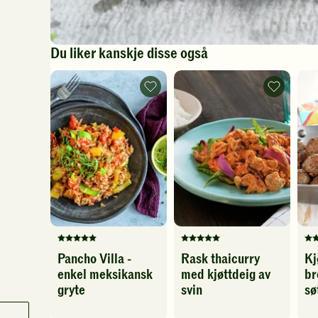
Du liker kanskje disse også
Pancho
Rask
Villa
thaicurry
-
med
enkel
kjøttdeig
meksikansk
av
gryte
svin
-
-
legg
legg
til
til
favoritter
favoritter
Denne
Denne
De
Pancho Villa -
Rask thaicurry
Kj
oppskriften
oppskriften
op
enkel meksikansk
med kjøttdeig av
br
har
har
ha
fått
fått
fåt
gryte
svin
sø
5
5
4