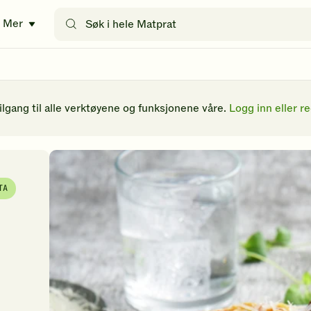
Søk
Mer
etter
oppskrifter
eller
filtre
tilgang til alle verktøyene og funksjonene våre.
Logg inn eller re
TA