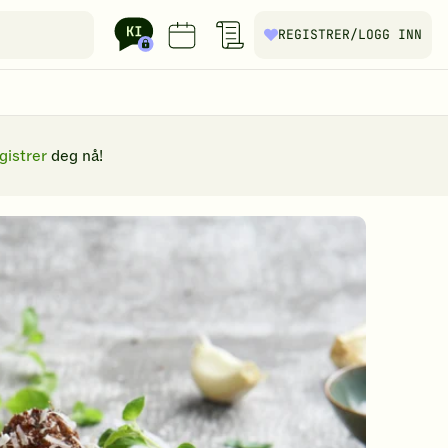
REGISTRER
/LOGG INN
gistrer
deg nå!