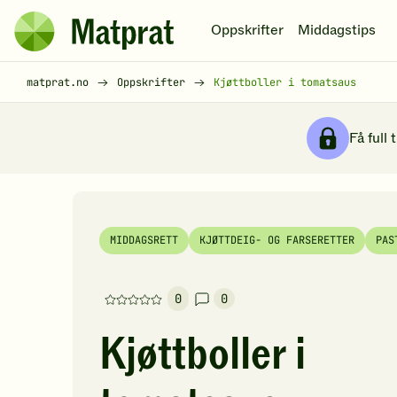
Hopp til hovedinnhold
Oppskrifter
Middagstips
Matprat
hjemmeside
Brødsmulesti
matprat.no
Oppskrifter
Kjøttboller i tomatsaus
Få full 
MIDDAGSRETT
KJØTTDEIG- OG FARSERETTER
PAS
0
0
Denne
oppskriften
Kjøttboller i
har
foreløpig
ingen