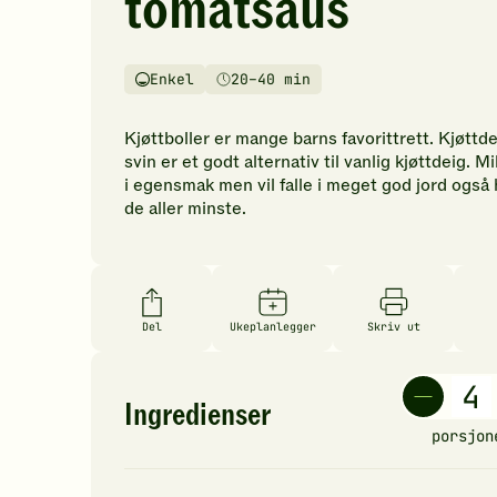
tomatsaus
vurderinger.
Bli
den
Enkel
20–40 min
første
Vanskelighetsgrad
Tilberedningstid
til
å
Kjøttboller er mange barns favorittrett. Kjøttde
vurdere
svin er et godt alternativ til vanlig kjøttdeig. M
denne
i egensmak men vil falle i meget god jord også
oppskriften.
de aller minste.
Del
Ukeplanlegger
Skriv ut
Ingredienser
porsjon