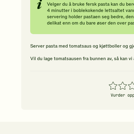
Velger du å bruke fersk pasta kan du ber
4 minutter i boblekokende lettsaltet van
servering holder pastaen seg bedre, den
delikat enn om du bare øser den over pa
Server pasta med tomatsaus og kjøttboller og g
Vil du lage tomatsausen fra bunnen av, så kan vi
1
2
3
stjerner
stjerner
stj
Vurder op