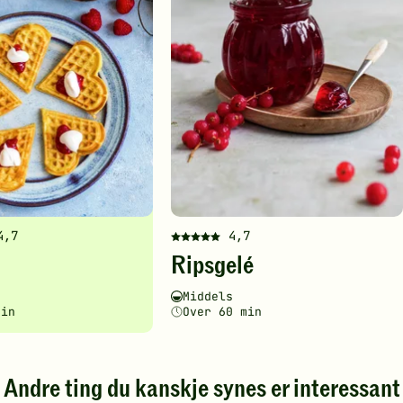
4,7
4,7
Denne
Ripsgelé
en
oppskriften
har
ghetsgrad
ingstid
Vanskelighetsgrad
Tilberedningstid
Middels
fått
min
Over 60 min
5
av
5
stjerner.
Andre ting du kanskje synes er interessant
Klikk