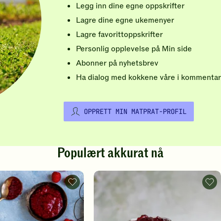
Legg inn dine egne oppskrifter
Lagre dine egne ukemenyer
Lagre favorittoppskrifter
Personlig opplevelse på Min side
Abonner på nyhetsbrev
Ha dialog med kokkene våre i kommentar
OPPRETT MIN MATPRAT-PROFIL
Populært akkurat nå
Vafler
Rips
-
-
legg
legg
til
til
favoritter
favo