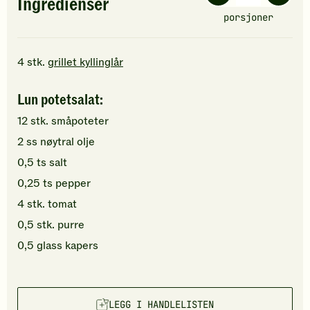
Ingredienser
porsjoner
4
stk.
grillet kyllinglår
Lun potetsalat:
12
stk.
småpoteter
2
ss
nøytral olje
0,5
ts
salt
0,25
ts
pepper
4
stk.
tomat
0,5
stk.
purre
0,5
glass
kapers
LEGG I HANDLELISTEN