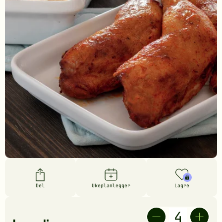
Del
Ukeplanlegger
Lagre