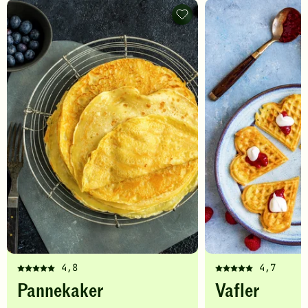
Pannekaker
-
legg
til
favoritter
4,8
4,7
Denne
Denne
Pannekaker
Vafler
oppskriften
oppskriften
har
har