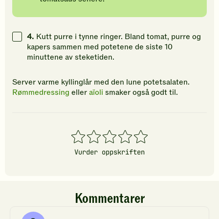
4.
Kutt purre i tynne ringer. Bland tomat, purre og
kapers sammen med potetene de siste 10
minuttene av steketiden.
Server varme kyllinglår med den lune potetsalaten.
Rømmedressing
eller
aïoli
smaker også godt til.
1
2
3
4
5
stjerner
stjerner
stjerner
stjerner
stjerner
Vurder oppskriften
Kommentarer