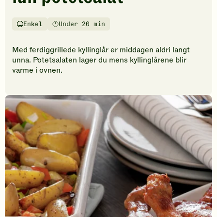
vurderinger.
Bli
den
Enkel
Under 20 min
Vanskelighetsgrad
Tilberedningstid
første
til
Med ferdiggrillede kyllinglår er middagen aldri langt
å
unna. Potetsalaten lager du mens kyllinglårene blir
vurdere
varme i ovnen.
denne
oppskriften.