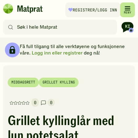
Hopp til hovedinnhold
REGISTRER
/LOGG INN
Matprat
MENY
hjemmeside
Søk
etter
oppskrifter
Ingredienser
Slik gjør du
Kommentarer
Brødsmulesti
eller
Få full tilgang til alle verktøyene og funksjonene
filtre
våre.
Logg inn eller registrer
deg nå!
MIDDAGSRETT
GRILLET KYLLING
0
0
Denne
oppskriften
Grillet kyllinglår med
har
foreløpig
lun potetsalat
ingen