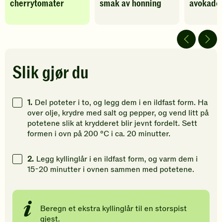
cherrytomater
smak av honning
avokado 
har
har
har
fått
fått
fått
5
4
5
av
av
av
5
5
5
stjerner.
stjerner.
stjerner.
Klikk
Klikk
Klikk
Slik gjør du
for
for
for
å
å
å
gi
gi
gi
1.
Del poteter i to, og legg dem i en ildfast form. Ha
din
din
din
over olje, krydre med salt og pepper, og vend litt på
vurdering.
vurdering.
vurdering
potetene slik at krydderet blir jevnt fordelt. Sett
formen i ovn på 200 °C i ca. 20 minutter.
2.
Legg kyllinglår i en ildfast form, og varm dem i
15-20 minutter i ovnen sammen med potetene.
Beregn et ekstra kyllinglår til en storspist
gjest.