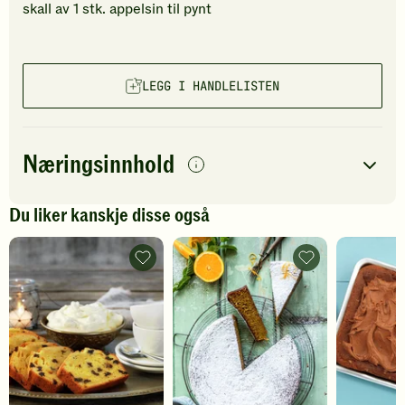
skall av
1
stk.
appelsin
til pynt
LEGG I HANDLELISTEN
Næringsinnhold
per
porsjon
Du liker kanskje disse også
Navn på
Energi
antall
581
kcal
næringsstoffet
Gullkake
Appelsinkake
-
uten
Fett
24
g
legg
mel
til
-
Protein
9
g
favoritter
legg
til
favoritter
Karbohydrater
79
g