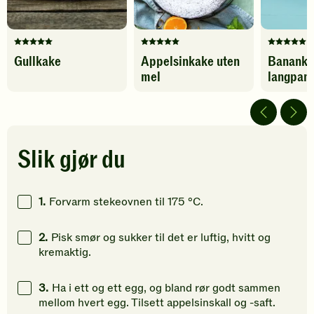
Denne
Denne
Denne
Gullkake
Appelsinkake uten
Bananka
oppskriften
oppskriften
oppskrif
mel
langpan
har
har
har
fått
fått
fått
5
5
5
av
av
av
5
5
5
stjerner.
stjerner.
stjerner.
Slik gjør du
Klikk
Klikk
Klikk
for
for
for
å
å
å
1.
Forvarm stekeovnen til 175 °C.
gi
gi
gi
din
din
din
2.
Pisk smør og sukker til det er luftig, hvitt og
vurdering.
vurdering.
vurdering
kremaktig.
3.
Ha i ett og ett egg, og bland rør godt sammen
mellom hvert egg. Tilsett appelsinskall og -saft.