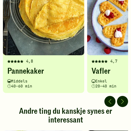
4,8
4,7
Denne
Denne
Pannekaker
Vafler
oppskriften
oppskriften
har
har
Vanskelighetsgrad
Tilberedningstid
Vanskelighetsgrad
Tilberedningstid
Middels
Enkel
fått
fått
40–60 min
20–40 min
5
5
av
av
5
5
stjerner.
stjerner.
Andre ting du kanskje synes er
Klikk
Klikk
interessant
for
for
å
å