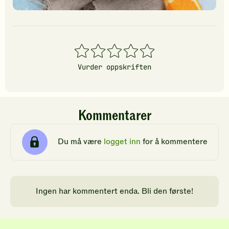
1
2
3
4
5
stjerner
stjerner
stjerner
stjerner
stjerner
Vurder oppskriften
Kommentarer
Du må være
logget inn
for å kommentere
Ingen har kommentert enda. Bli den første!