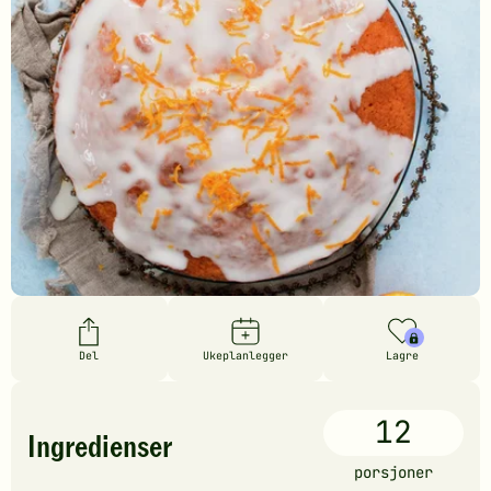
Del
Ukeplanlegger
Lagre
12
Ingredienser
porsjoner