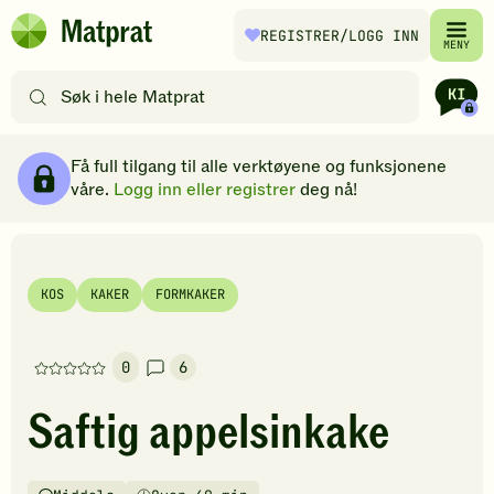
Hopp til hovedinnhold
REGISTRER
/LOGG INN
Matprat
MENY
hjemmeside
Søk
etter
oppskrifter
Ingredienser
Slik gjør du
Kommentarer
Brødsmulesti
eller
Få full tilgang til alle verktøyene og funksjonene
filtre
våre.
Logg inn eller registrer
deg nå!
KOS
KAKER
FORMKAKER
0
6
Denne
oppskriften
Saftig appelsinkake
har
foreløpig
ingen