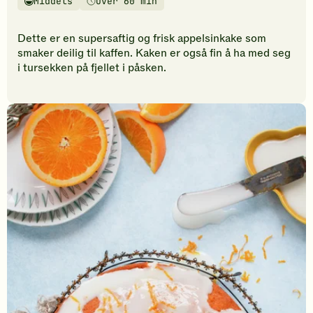
Middels
Over 60 min
vurderinger.
Vanskelighetsgrad
Tilberedningstid
Bli
den
Dette er en supersaftig og frisk appelsinkake som
første
smaker deilig til kaffen. Kaken er også fin å ha med seg
til
i tursekken på fjellet i påsken.
å
vurdere
denne
oppskriften.