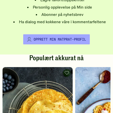
Personlig opplevelse på Min side
Abonner på nyhetsbrev
Ha dialog med kokkene våre i kommentarfeltene
OPPRETT MIN MATPRAT-PROFIL
Populært akkurat nå
Pannekaker
-
legg
til
favoritter