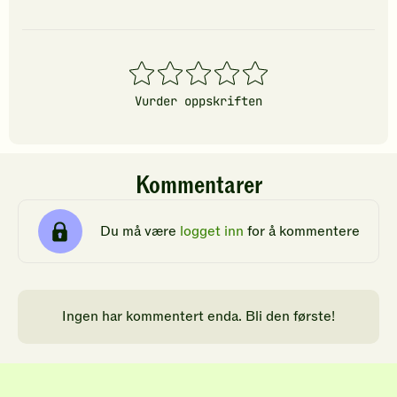
1
2
3
4
5
stjerner
stjerner
stjerner
stjerner
stjerner
Vurder oppskriften
Kommentarer
Du må være
logget inn
for å kommentere
Ingen har kommentert enda. Bli den første!