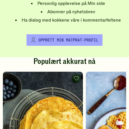
Personlig opplevelse på Min side
Abonner på nyhetsbrev
Ha dialog med kokkene våre i kommentarfeltene
OPPRETT MIN MATPRAT-PROFIL
Populært akkurat nå
Pannekaker
-
legg
til
favoritter