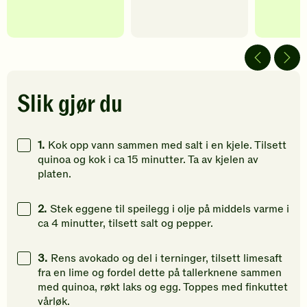
har
har
har
fått
fått
fått
5
5
5
av
av
av
5
5
5
stjerner.
stjerner.
stjerner.
Klikk
Klikk
Klikk
Slik gjør du
for
for
for
å
å
å
gi
gi
gi
1.
Kok opp vann sammen med salt i en kjele. Tilsett
din
din
din
quinoa og kok i ca 15 minutter. Ta av kjelen av
vurdering.
vurdering.
vurdering
platen.
2.
Stek eggene til speilegg i olje på middels varme i
ca 4 minutter, tilsett salt og pepper.
3.
Rens avokado og del i terninger, tilsett limesaft
fra en lime og fordel dette på tallerknene sammen
med quinoa, røkt laks og egg. Toppes med finkuttet
vårløk.