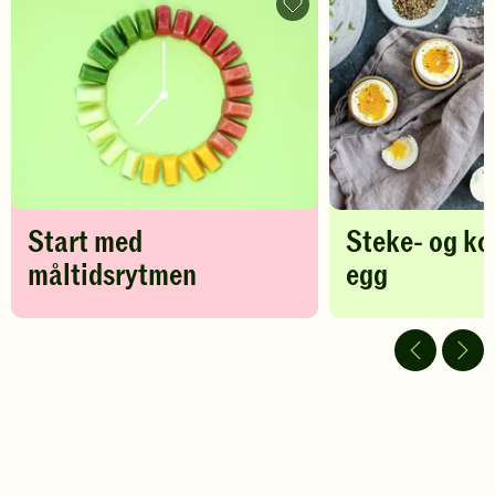
din
din
Start
vurdering.
med
vurdering.
måltidsrytmen
-
legg
til
favoritter
Start med
Steke- og ko
måltidsrytmen
egg