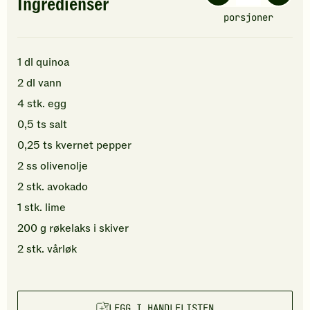
Ingredienser
porsjoner
1
dl
quinoa
2
dl
vann
4
stk.
egg
0,5
ts
salt
0,25
ts
kvernet pepper
2
ss
olivenolje
2
stk.
avokado
1
stk.
lime
200
g
røkelaks
i skiver
2
stk.
vårløk
LEGG I HANDLELISTEN