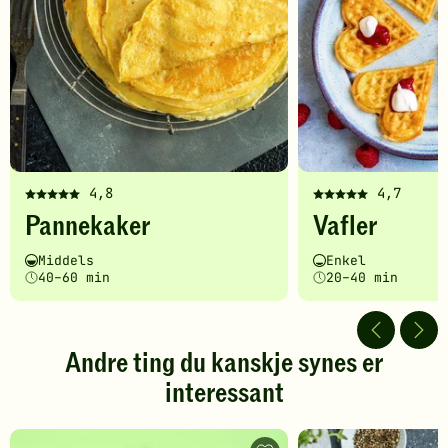
4,8
4,7
Denne
Denne
Pannekaker
Vafler
oppskriften
oppskriften
har
har
Vanskelighetsgrad
Tilberedningstid
Vanskelighetsgrad
Tilberedningstid
Middels
Enkel
fått
fått
40–60 min
20–40 min
5
5
av
av
5
5
stjerner.
stjerner.
Andre ting du kanskje synes er
Klikk
Klikk
interessant
for
for
å
å
gi
gi