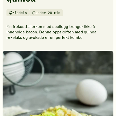
vurderinger.
Bli
den
Middels
Under 20 min
Vanskelighetsgrad
Tilberedningstid
første
til
En frokosttallerken med speilegg trenger ikke å
å
inneholde bacon. Denne oppskriften med quinoa,
vurdere
røkelaks og avokado er en perfekt kombo.
denne
oppskriften.