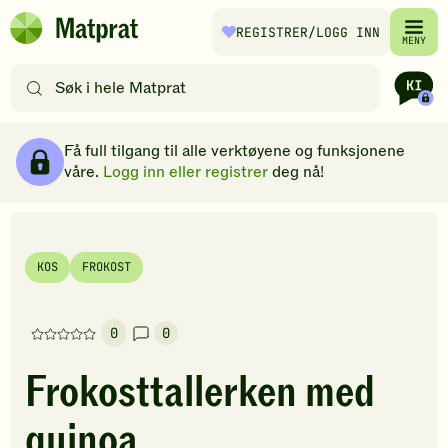
Hopp til hovedinnhold
REGISTRER
/LOGG INN
Matprat
MENY
hjemmeside
Søk
etter
oppskrifter
Ingredienser
Slik gjør du
Kommentarer
Brødsmulesti
eller
Få full tilgang til alle verktøyene og funksjonene
filtre
våre.
Logg inn eller registrer
deg nå!
KOS
FROKOST
0
0
Denne
oppskriften
Frokosttallerken med
har
foreløpig
quinoa
ingen