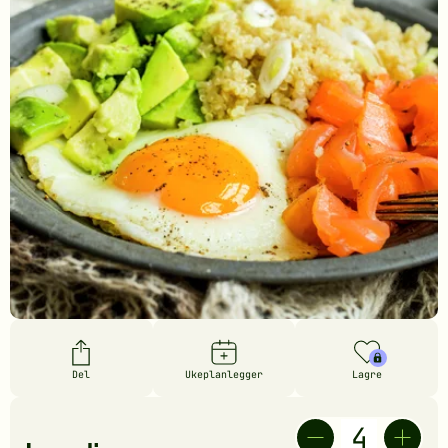
Del
Ukeplanlegger
Lagre