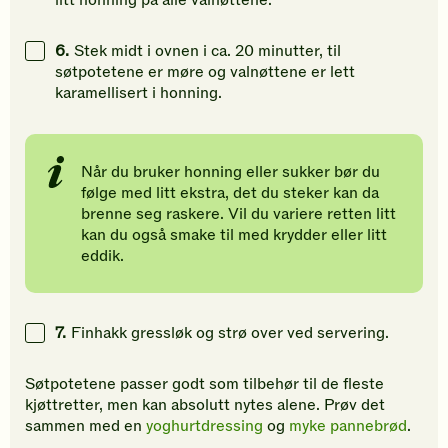
litt honning på alle valnøttene.
6.
Stek midt i ovnen i ca. 20 minutter, til
søtpotetene er møre og valnøttene er lett
karamellisert i honning.
Når du bruker honning eller sukker bør du
følge med litt ekstra, det du steker kan da
brenne seg raskere. Vil du variere retten litt
kan du også smake til med krydder eller litt
eddik.
7.
Finhakk gressløk og strø over ved servering.
Søtpotetene passer godt som tilbehør til de fleste
kjøttretter, men kan absolutt nytes alene. Prøv det
sammen med en
yoghurtdressing
og
myke pannebrød
.