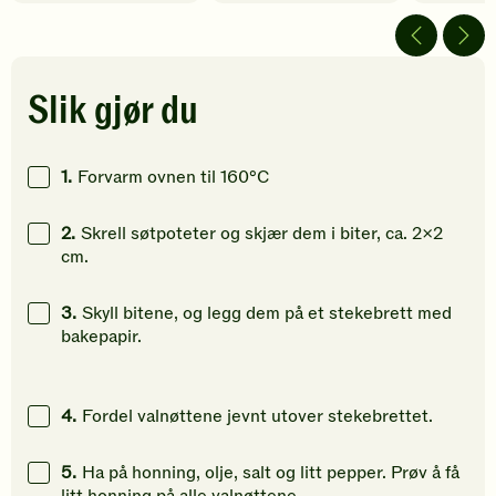
4
5
5
av
av
av
5
5
5
stjerner.
stjerner.
stjerner.
Klikk
Klikk
Klikk
Slik gjør du
for
for
for
å
å
å
gi
gi
gi
1.
Forvarm ovnen til 160°C
din
din
din
vurdering.
vurdering.
vurdering
2.
Skrell søtpoteter og skjær dem i biter, ca. 2x2
cm.
3.
Skyll bitene, og legg dem på et stekebrett med
bakepapir.
4.
Fordel valnøttene jevnt utover stekebrettet.
5.
Ha på honning, olje, salt og litt pepper. Prøv å få