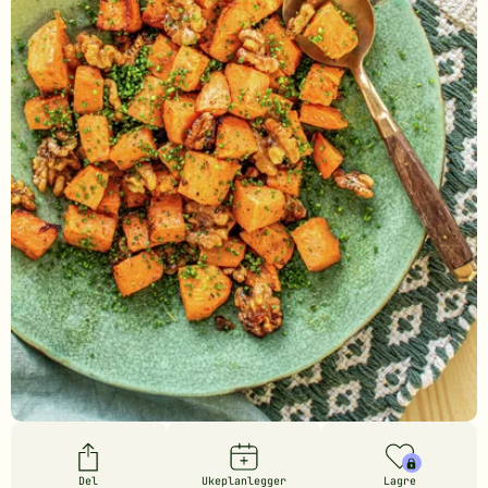
Del
Ukeplanlegger
Lagre