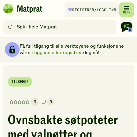
Hopp til hovedinnhold
REGISTRER
/LOGG INN
Matprat
MENY
hjemmeside
Søk
etter
oppskrifter
Ingredienser
Slik gjør du
Kommentarer
Brødsmulesti
eller
Få full tilgang til alle verktøyene og funksjonene
filtre
våre.
Logg inn eller registrer
deg nå!
TILBEHØR
0
0
Denne
oppskriften
Ovnsbakte søtpoteter
har
foreløpig
med valnøtter og
ingen