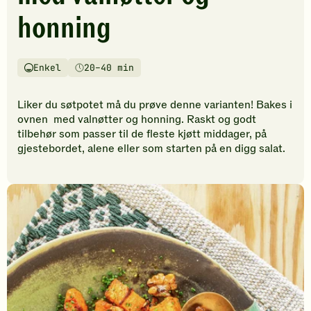
vurderinger.
honning
Bli
den
første
til
Enkel
20–40 min
Vanskelighetsgrad
Tilberedningstid
å
vurdere
Liker du søtpotet må du prøve denne varianten! Bakes i
denne
ovnen med valnøtter og honning. Raskt og godt
oppskriften.
tilbehør som passer til de fleste kjøtt middager, på
gjestebordet, alene eller som starten på en digg salat.