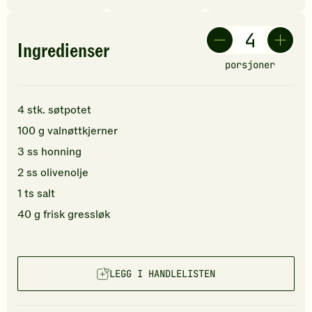
Ingredienser
porsjoner
4
stk.
søtpotet
100
g
valnøttkjerner
3
ss
honning
2
ss
olivenolje
1
ts
salt
40
g
frisk gressløk
LEGG I HANDLELISTEN