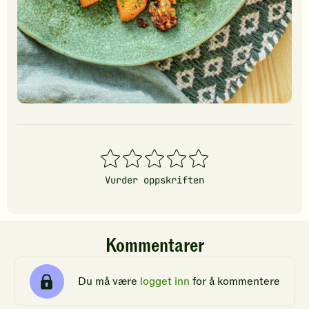
1
2
3
4
5
stjerner
stjerner
stjerner
stjerner
stjerner
Vurder oppskriften
Kommentarer
Du må være
logget inn
for å kommentere