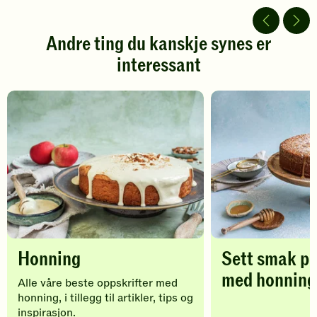
av
av
5
5
stjerner.
stjerner.
Andre ting du kanskje synes er
Klikk
Klikk
interessant
for
for
å
å
gi
gi
din
din
vurdering.
vurdering.
Honning
Sett smak p
med honning
Alle våre beste oppskrifter med
honning, i tillegg til artikler, tips og
inspirasjon.