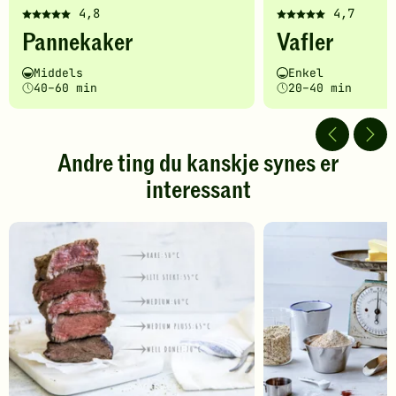
4,8
4,7
Denne
Denne
Pannekaker
Vafler
oppskriften
oppskriften
har
har
Vanskelighetsgrad
Tilberedningstid
Vanskelighetsgrad
Tilberedningstid
Middels
Enkel
fått
fått
40–60 min
20–40 min
5
5
av
av
5
5
stjerner.
stjerner.
Andre ting du kanskje synes er
Klikk
Klikk
interessant
for
for
å
å
gi
gi
din
din
vurdering.
vurdering.