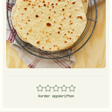
1
2
3
4
5
stjerner
stjerner
stjerner
stjerner
stjerner
Vurder oppskriften