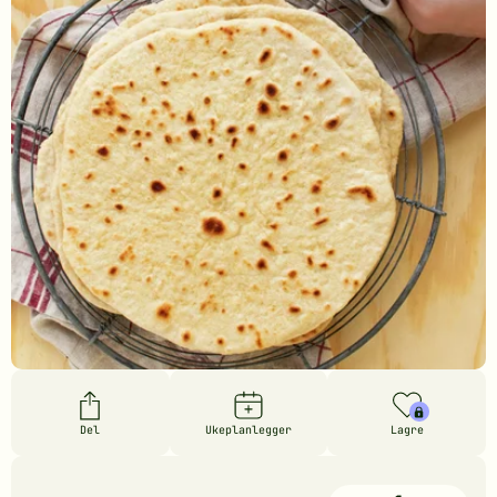
Del
Ukeplanlegger
Lagre