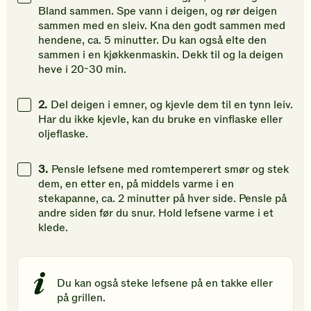
å
å
å
Bland sammen. Spe vann i deigen, og rør deigen
gi
gi
gi
sammen med en sleiv. Kna den godt sammen med
din
din
din
hendene, ca. 5 minutter. Du kan også elte den
vurdering.
vurdering.
vurdering
sammen i en kjøkkenmaskin. Dekk til og la deigen
heve i 20-30 min.
2.
Del deigen i emner, og kjevle dem til en tynn leiv.
Har du ikke kjevle, kan du bruke en vinflaske eller
oljeflaske.
3.
Pensle lefsene med romtemperert smør og stek
dem, en etter en, på middels varme i en
stekapanne, ca. 2 minutter på hver side. Pensle på
andre siden før du snur. Hold lefsene varme i et
klede.
Du kan også steke lefsene på en takke eller
på grillen.