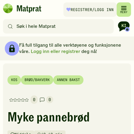
Hopp til hovedinnhold
REGISTRER
/LOGG INN
Matprat
MENY
hjemmeside
Søk
etter
oppskrifter
Ingredienser
Slik gjør du
Kommentarer
Brødsmulesti
eller
Få full tilgang til alle verktøyene og funksjonene
filtre
våre.
Logg inn eller registrer
deg nå!
KOS
BRØD/BAKVERK
ANNEN BAKST
0
0
Denne
oppskriften
Myke pannebrød
har
foreløpig
ingen