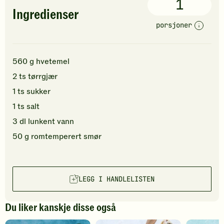
1
Ingredienser
porsjoner
560
g
hvetemel
2
ts
tørrgjær
1
ts
sukker
1
ts
salt
3
dl
lunkent
vann
50
g
romtemperert
smør
LEGG I HANDLELISTEN
Du liker kanskje disse også