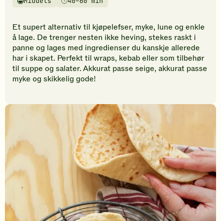
Middels
40–60 min
vurderinger.
Vanskelighetsgrad
Tilberedningstid
Bli
den
Et supert alternativ til kjøpelefser, myke, lune og enkle
første
å lage. De trenger nesten ikke heving, stekes raskt i
til
panne og lages med ingredienser du kanskje allerede
å
har i skapet. Perfekt til wraps, kebab eller som tilbehør
vurdere
til suppe og salater. Akkurat passe seige, akkurat passe
denne
myke og skikkelig gode!
oppskriften.