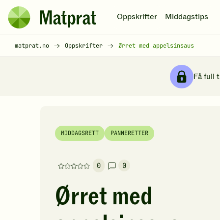
Hopp til hovedinnhold
Oppskrifter
Middagstips
Matprat
hjemmeside
Brødsmulesti
matprat.no
Oppskrifter
Ørret med appelsinsaus
Få full 
MIDDAGSRETT
PANNERETTER
0
0
Denne
oppskriften
Ørret med
har
foreløpig
ingen