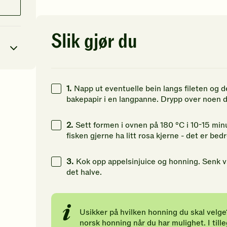
av
av
av
5
5
5
stjerner.
stjerner.
st
Klikk
Klikk
Kl
Slik gjør du
for
for
fo
å
å
å
gi
gi
gi
din
din
di
vurdering.
vurdering.
vu
1.
Napp ut eventuelle bein langs fileten og d
4
kcal
bakepapir i en langpanne. Drypp over noen dr
44
g
2.
Sett formen i ovnen på 180 °C i 10-15 minu
43
g
fisken gjerne ha litt rosa kjerne - det er bedre
18
g
3.
Kok opp appelsinjuice og honning. Senk va
det halve.
Usikker på hvilken honning du skal velge
norsk honning når du har mulighet. I tille