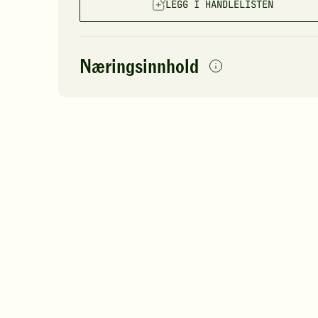
LEGG I HANDLELISTEN
Næringsinnhold
per
porsjon
Navn på
Energi
antall
64
næringsstoffet
Fett
Protein
Karbohydrater