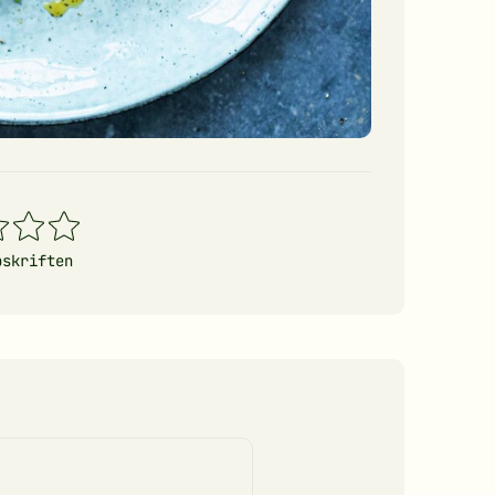
4
5
erner
stjerner
stjerner
pskriften