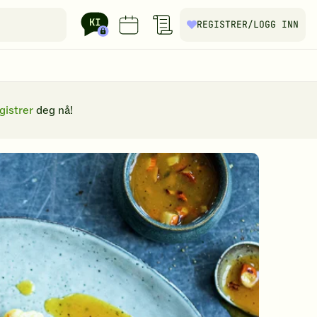
REGISTRER
/LOGG INN
gistrer
deg nå!