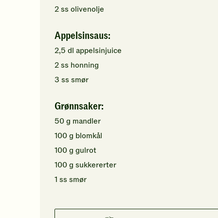
2
ss
olivenolje
Appelsinsaus:
2,5
dl
appelsinjuice
2
ss
honning
3
ss
smør
Grønnsaker:
50
g
mandler
100
g
blomkål
100
g
gulrot
100
g
sukkererter
1
ss
smør