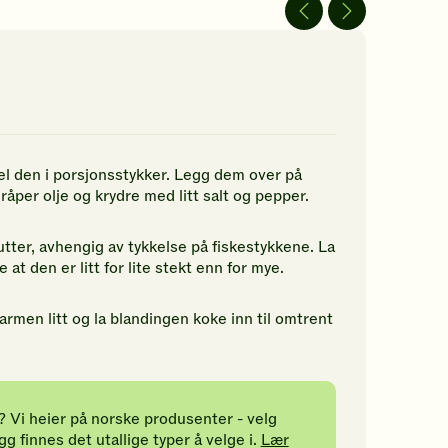
av
av
5
5
jerner.
stjerner.
stjerner.
ikk
Klikk
Klikk
r
for
for
å
å
gi
gi
n
din
din
rdering.
vurdering.
vurdering.
el den i porsjonsstykker. Legg dem over på
åper olje og krydre med litt salt og pepper.
tter, avhengig av tykkelse på fiskestykkene. La
 at den er litt for lite stekt enn for mye.
rmen litt og la blandingen koke inn til omtrent
? Vi heier på norske produsenter - velg
gg finnes det utallige typer å velge i.
Lær