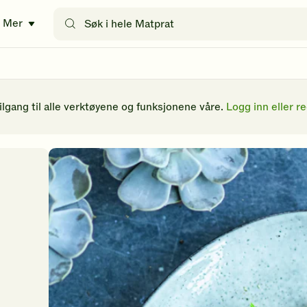
Søk
Mer
etter
oppskrifter
eller
filtre
tilgang til alle verktøyene og funksjonene våre.
Logg inn eller re