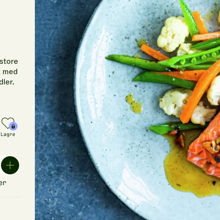
 store
et med
dler.
Lagre
er