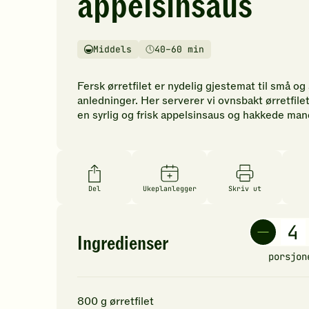
appelsinsaus
vurderinger.
Bli
den
Middels
40–60 min
første
Vanskelighetsgrad
Tilberedningstid
til
å
Fersk ørretfilet er nydelig gjestemat til små og
vurdere
anledninger. Her serverer vi ovnsbakt ørretfil
denne
en syrlig og frisk appelsinsaus og hakkede man
oppskriften.
Del
Ukeplanlegger
Skriv ut
Ingredienser
porsjon
800
g
ørretfilet