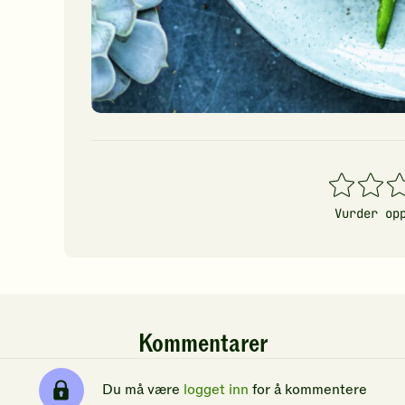
1
2
3
stjerner
stjerner
stj
Vurder op
Kommentarer
Du må være
logget inn
for å kommentere