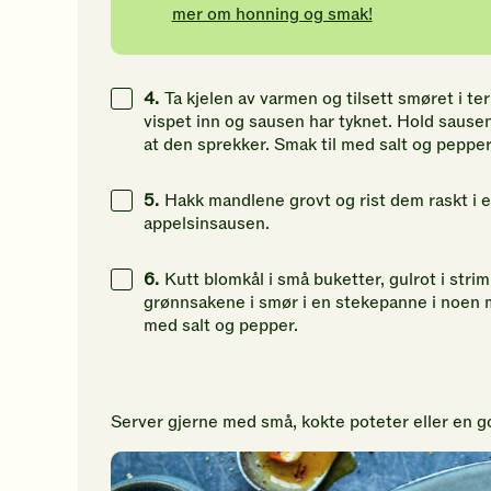
mer om honning og smak!
4.
Ta kjelen av varmen og tilsett smøret i ter
vispet inn og sausen har tyknet. Hold sause
at den sprekker. Smak til med salt og pepper
5.
Hakk mandlene grovt og rist dem raskt i 
appelsinsausen.
6.
Kutt blomkål i små buketter, gulrot i strim
grønnsakene i smør i en stekepanne i noen mi
med salt og pepper.
Server gjerne med små, kokte poteter eller en 