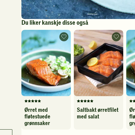
Du liker kanskje disse også
Ørret
Saltbakt
med
ørretfilet
fløtestuede
med
grønnsaker
salat
-
-
legg
legg
til
til
favoritter
favoritter
Denne
Denne
De
Ørret med
Saltbakt ørretfilet
Ør
oppskriften
oppskriften
op
fløtestuede
med salat
fl
har
har
ha
fått
fått
fåt
grønnsaker
gr
5
5
5