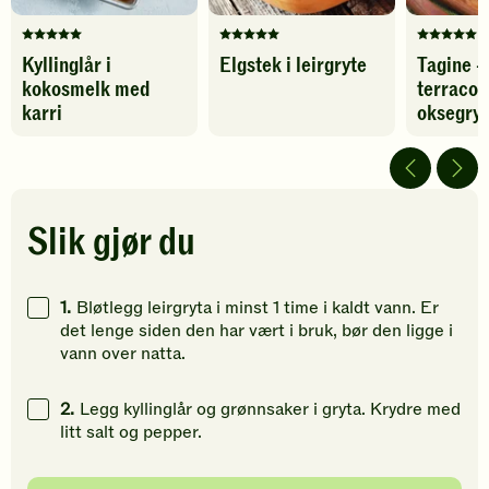
Denne
Denne
Denne
Kyllinglår i
Elgstek i leirgryte
Tagine -
oppskriften
oppskriften
oppskrif
kokosmelk med
terracot
har
har
har
fått
fått
foreløpig
karri
oksegry
5
5
ingen
av
av
vurdering
5
5
Bli
stjerner.
stjerner.
den
Klikk
Klikk
første
Slik gjør du
for
for
til
å
å
å
gi
gi
vurdere
1.
Bløtlegg leirgryta i minst 1 time i kaldt vann. Er
din
din
denne
det lenge siden den har vært i bruk, bør den ligge i
vurdering.
vurdering.
oppskrift
vann over natta.
2.
Legg kyllinglår og grønnsaker i gryta. Krydre med
litt salt og pepper.