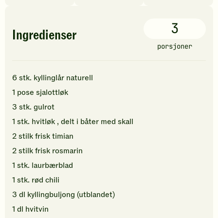
3
Ingredienser
porsjoner
6
stk.
kyllinglår naturell
1
pose
sjalottløk
3
stk.
gulrot
1
stk.
hvitløk
, delt i båter med skall
2
stilk
frisk timian
2
stilk
frisk rosmarin
1
stk.
laurbærblad
1
stk.
rød chili
3
dl
kyllingbuljong (utblandet)
1
dl
hvitvin