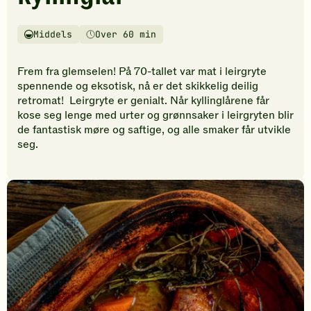
vurderinger.
Bli
den
Middels
Over 60 min
Vanskelighetsgrad
Tilberedningstid
første
til
Frem fra glemselen! På 70-tallet var mat i leirgryte
å
spennende og eksotisk, nå er det skikkelig deilig
vurdere
retromat! Leirgryte er genialt. Når kyllinglårene får
denne
kose seg lenge med urter og grønnsaker i leirgryten blir
oppskriften.
de fantastisk møre og saftige, og alle smaker får utvikle
seg.