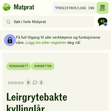
Hopp til hovedinnhold
REGISTRER
/LOGG INN
Matprat
MENY
hjemmeside
Søk
etter
oppskrifter
Ingredienser
Slik gjør du
Kommentarer
Brødsmulesti
eller
Få full tilgang til alle verktøyene og funksjonene
filtre
våre.
Logg inn eller registrer
deg nå!
MIDDAGSRETT
OVNSRETTER
0
2
Denne
oppskriften
Leirgrytebakte
har
foreløpig
kyllinglår
ingen