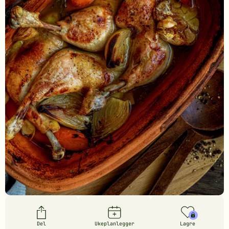
Del
Ukeplanlegger
Lagre