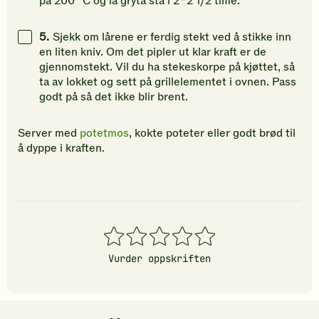
på 200 °C og la gryta stå i 2–2 1/2 time.
5.
Sjekk om lårene er ferdig stekt ved å stikke inn
en liten kniv. Om det pipler ut klar kraft er de
gjennomstekt. Vil du ha stekeskorpe på kjøttet, så
ta av lokket og sett på grillelementet i ovnen. Pass
godt på så det ikke blir brent.
Server med
potetmos
, kokte poteter eller godt brød til
å dyppe i kraften.
1
2
3
4
5
stjerner
stjerner
stjerner
stjerner
stjerner
Vurder oppskriften