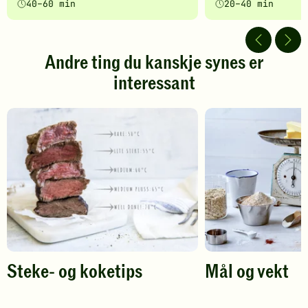
40–60 min
20–40 min
5
5
av
av
5
5
stjerner.
stjerner.
Andre ting du kanskje synes er
Klikk
Klikk
interessant
for
for
å
å
gi
gi
din
din
vurdering.
vurdering.
Steke- og koketips
Mål og vekt