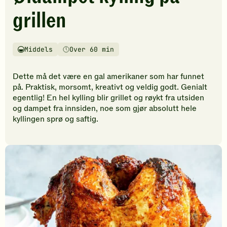
vurderinger.
grillen
Bli
den
første
til
Middels
Over 60 min
Vanskelighetsgrad
Tilberedningstid
å
vurdere
Dette må det være en gal amerikaner som har funnet
denne
på. Praktisk, morsomt, kreativt og veldig godt. Genialt
oppskriften.
egentlig! En hel kylling blir grillet og røykt fra utsiden
og dampet fra innsiden, noe som gjør absolutt hele
kyllingen sprø og saftig.