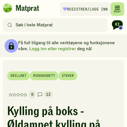
Hopp til hovedinnhold
REGISTRER
/LOGG INN
Matprat
MENY
hjemmeside
Søk
etter
oppskrifter
Ingredienser
Slik gjør du
Kommentarer
Brødsmulesti
eller
Få full tilgang til alle verktøyene og funksjonene
filtre
våre.
Logg inn eller registrer
deg nå!
GRILLMAT
MIDDAGSRETT
STEKER
0
13
Denne
oppskriften
Kylling på boks -
har
foreløpig
Øldampet kylling på
ingen