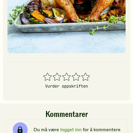
1
2
3
4
5
stjerner
stjerner
stjerner
stjerner
stjerner
Vurder oppskriften
Kommentarer
Du må være
logget inn
for å kommentere