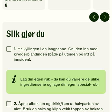
av
av
av
g
5
5
5
stjerner.
stjerner.
stjerner.
Klikk
Klikk
Klikk
for
for
for
å
å
å
Slik gjør du
gi
gi
gi
din
din
din
vurdering.
vurdering.
vurdering
1.
Ha kyllingen i en langpanne. Gni den inn med
krydderblandingen (både på utsiden og litt på
innsiden).
Lag din egen
rub
- da kan du variere de ulike
ingrediensene og lage din egen spesial-rub!
2.
Åpne ølboksen og drikk/tøm ut halvparten av
ølet. Bruk en saks og klipp vekk toppen av boksen.