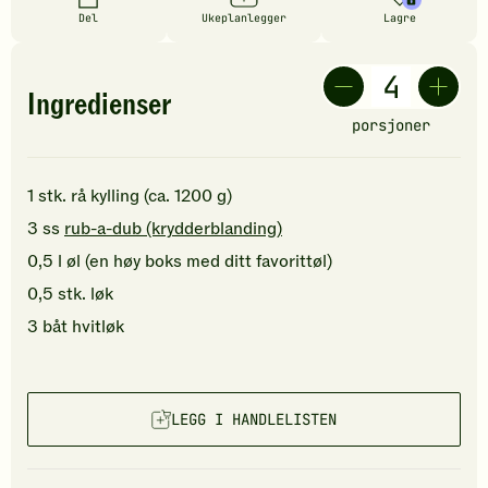
Del
Ukeplanlegger
Lagre
Ingredienser
porsjoner
1
stk.
rå
kylling (ca. 1200 g)
3
ss
rub-a-dub (krydderblanding)
0,5
l
øl
(en høy boks med ditt favorittøl)
0,5
stk.
løk
3
båt
hvitløk
LEGG I HANDLELISTEN