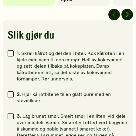
5
5
ingen
av
av
vurdering
5
5
Bli
stjerner.
stjerner.
den
Klikk
Klikk
første
Slik gjør du
for
for
til
å
å
å
gi
gi
vurdere
1.
Skrell kålrot og del den i biter. Kok kålroten i en
din
din
denne
kjele med vann til den er mør. Hell av kokevannet
vurdering.
vurdering.
oppskrift
og sett kjelen tilbake på kokeplaten. Damp
kålrotbitene lett, så det siste av kokevannet
fordamper. Rør underveis.
2.
Kjør kålrotbitene til en glatt puré med en
stavmikser.
3.
Lag brunet smør. Smelt smør i en liten, vid kjele
over middels varme. Smøret vil etterhvert begynne
å skumme og boble (vannet i smøret koker).
Deretter vil skummet legge seg og fargen på