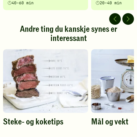
40–60 min
20–40 min
5
5
av
av
5
5
stjerner.
stjerner.
Andre ting du kanskje synes er
Klikk
Klikk
interessant
for
for
å
å
gi
gi
din
din
vurdering.
vurdering.
Steke- og koketips
Mål og vekt