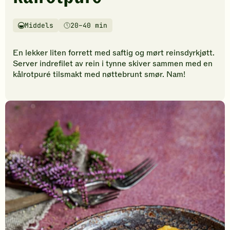
vurderinger.
Bli
den
Middels
20–40 min
Vanskelighetsgrad
Tilberedningstid
første
til
En lekker liten forrett med saftig og mørt reinsdyrkjøtt.
å
Server indrefilet av rein i tynne skiver sammen med en
vurdere
kålrotpuré tilsmakt med nøttebrunt smør. Nam!
denne
oppskriften.