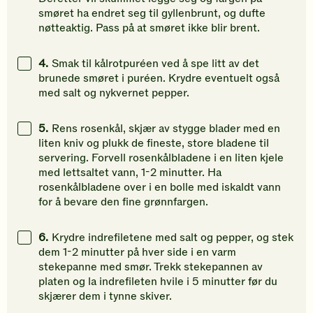
smøret ha endret seg til gyllenbrunt, og dufte
nøtteaktig. Pass på at smøret ikke blir brent.
4.
Smak til kålrotpuréen ved å spe litt av det
brunede smøret i puréen. Krydre eventuelt også
med salt og nykvernet pepper.
5.
Rens rosenkål, skjær av stygge blader med en
liten kniv og plukk de fineste, store bladene til
servering. Forvell rosenkålbladene i en liten kjele
med lettsaltet vann, 1-2 minutter. Ha
rosenkålbladene over i en bolle med iskaldt vann
for å bevare den fine grønnfargen.
6.
Krydre indrefiletene med salt og pepper, og stek
dem 1-2 minutter på hver side i en varm
stekepanne med smør. Trekk stekepannen av
platen og la indrefileten hvile i 5 minutter før du
skjærer dem i tynne skiver.