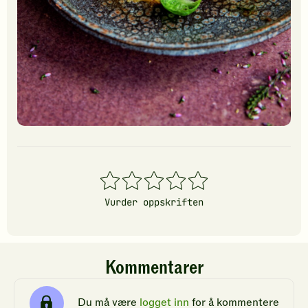
1
2
3
4
5
stjerner
stjerner
stjerner
stjerner
stjerner
Vurder oppskriften
Kommentarer
Du må være
logget inn
for å kommentere