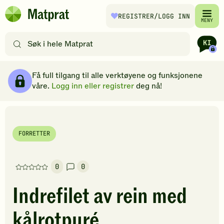
Hopp til hovedinnhold
REGISTRER
/LOGG INN
Matprat
MENY
hjemmeside
Søk
etter
oppskrifter
Ingredienser
Slik gjør du
Kommentarer
Brødsmulesti
eller
Få full tilgang til alle verktøyene og funksjonene
filtre
våre.
Logg inn eller registrer
deg nå!
FORRETTER
0
0
Denne
oppskriften
Indrefilet av rein med
har
foreløpig
kålrotpuré
ingen