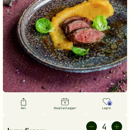
Del
Ukeplanlegger
Lagre