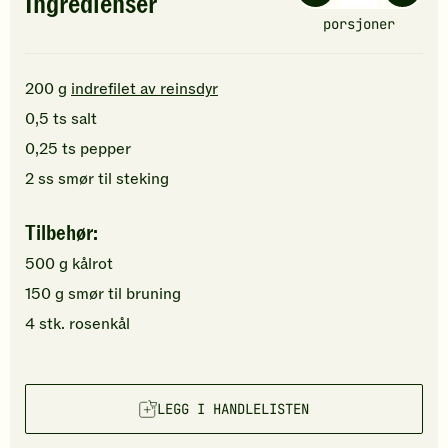
Ingredienser
porsjoner
200
g
indrefilet av reinsdyr
0,5
ts
salt
0,25
ts
pepper
2
ss
smør
til steking
Tilbehør:
500
g
kålrot
150
g
smør
til bruning
4
stk.
rosenkål
LEGG I HANDLELISTEN