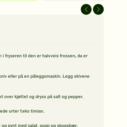
av
av
5
5
jerner.
stjerner.
stjerner.
ikk
Klikk
Klikk
r
for
for
å
å
gi
gi
n
din
din
rdering.
vurdering.
vurdering.
 i fryseren til den er halvveis frossen, da er
 kniv eller på en påleggsmaskin. Legg skivene
t over kjøttet og dryss på salt og pepper.
de urter f.eks timian.
et og pynt med salat, sopp og skogsbær.