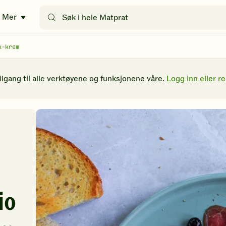
Søk
Mer
etter
oppskrifter
eller
k-krem
filtre
tilgang til alle verktøyene og funksjonene våre.
Logg inn eller re
io