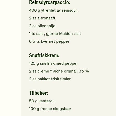
Reinsdyrcarpaccio:
400
g
ytrefilet av reinsdyr
2
ss
sitronsaft
2
ss
olivenolje
1
ts
salt
, gjerne Maldon-salt
0,5
ts
kvernet
pepper
Snøfriskkrem:
125
g
snøfrisk med pepper
2
ss
crème fraîche orginal, 35 %
2
ss
hakket
frisk timian
Tilbehør:
50
g
kantarell
100
g
frosne skogsbær