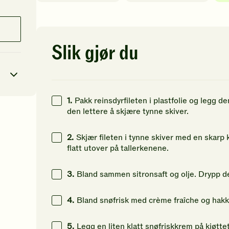
av
av
av
5
5
5
stjerner.
stjerner.
st
Klikk
Klikk
Kl
for
for
fo
Slik gjør du
å
å
å
gi
gi
gi
din
din
di
vurdering.
vurdering.
vu
1.
Pakk reinsdyrfileten i plastfolie og legg den
den lettere å skjære tynne skiver.
8
kcal
2.
Skjær fileten i tynne skiver med en skarp
19
g
flatt utover på tallerkenene.
25
g
3.
Bland sammen sitronsaft og olje. Drypp de
4
g
4.
Bland snøfrisk med crème fraîche og hakke
5.
Legg en liten klatt snøfriskkrem på kjøtt