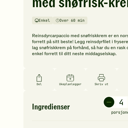
med snøfrisk-kr
vurderinger.
Bli
den
Enkel
Over 60 min
første
Vanskelighetsgrad
Tilberedningstid
til
å
Reinsdyrcarpaccio med snøfriskkrem er en nor
vurdere
forrett på sitt beste! Legg reinsdyrfilet i fryser
denne
lag snøfriskkrem på forhånd, så har du en rask 
oppskriften.
enkel forrett til ditt neste middagselskap.
Del
Ukeplanlegger
Skriv ut
Ingredienser
porsjon