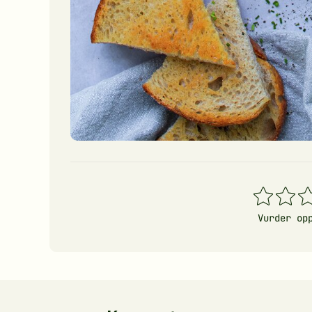
1
2
3
stjerner
stjerner
stj
Vurder op