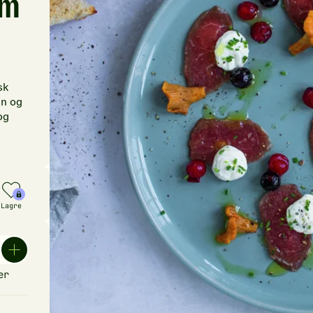
em
sk
en og
og
Lagre
er