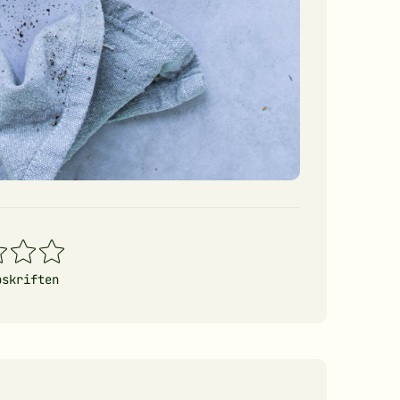
4
5
erner
stjerner
stjerner
pskriften