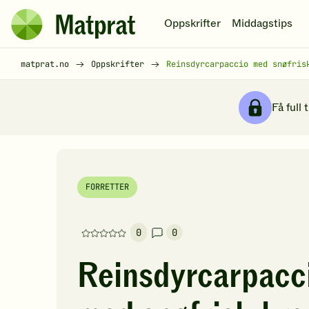
Hopp til hovedinnhold
Oppskrifter
Middagstips
Matprat
hjemmeside
Brødsmulesti
matprat.no
Oppskrifter
Reinsdyrcarpaccio med snøfris
Få full 
FORRETTER
0
0
Denne
oppskriften
Reinsdyrcarpacc
har
foreløpig
ingen