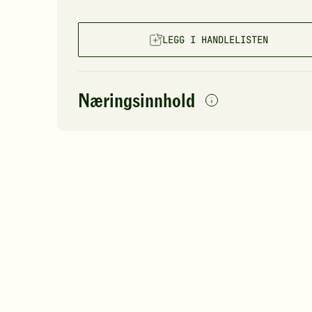
LEGG I HANDLELISTEN
Næringsinnhold
per
porsjon
Navn på
Energi
antall
28
næringsstoffet
Fett
Protein
Karbohydrater