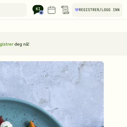
REGISTRER
/LOGG INN
gistrer
deg nå!