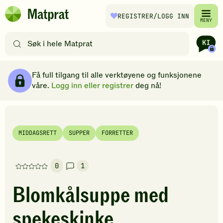
Hopp til hovedinnhold
REGISTRER
/LOGG INN
Matprat
MENY
hjemmeside
Søk
etter
oppskrifter
Ingredienser
Slik gjør du
Kommentarer
Brødsmulesti
eller
Få full tilgang til alle verktøyene og funksjonene
filtre
våre.
Logg inn eller registrer
deg nå!
MIDDAGSRETT
SUPPER
FORRETTER
0
1
Denne
oppskriften
Blomkålsuppe med
har
foreløpig
spekeskinke
ingen