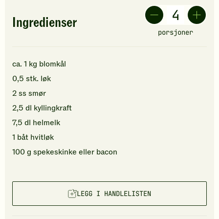
Ingredienser
porsjoner
ca.
1
kg
blomkål
0,5
stk.
løk
2
ss
smør
2,5
dl
kyllingkraft
7,5
dl
helmelk
1
båt
hvitløk
100
g
spekeskinke
eller bacon
LEGG I HANDLELISTEN