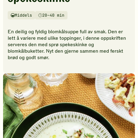
vurderinger.
Bli
den
Middels
20–40 min
Vanskelighetsgrad
Tilberedningstid
første
til
En deilig og fyldig blomkålsuppe full av smak. Den er
å
lett å variere med ulike toppinger, i denne oppskriften
vurdere
serveres den med sprø spekeskinke og
denne
blomkålbuketter. Nyt den gjerne sammen med ferskt
oppskriften.
brød og godt smør.