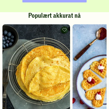
Populært akkurat nå
Pannekaker
-
legg
til
favoritter