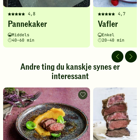
4,8
4,7
Denne
Denne
Pannekaker
Vafler
oppskriften
oppskriften
har
har
Vanskelighetsgrad
Tilberedningstid
Vanskelighetsgrad
Tilberedningstid
Middels
Enkel
fått
fått
40–60 min
20–40 min
5
5
av
av
5
5
stjerner.
stjerner.
Andre ting du kanskje synes er
Klikk
Klikk
interessant
for
for
å
å
gi
gi
din
din
Imponerende
vurdering.
forretter
vurdering.
-
legg
til
favoritter