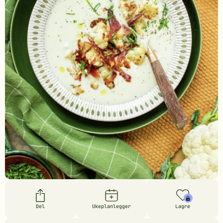
Del
Ukeplanlegger
Lagre