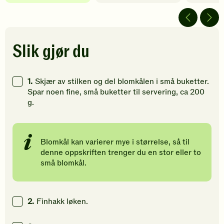
4
5
5
av
av
av
5
5
5
stjerner.
stjerner.
stjerner.
Klikk
Klikk
Klikk
Slik gjør du
for
for
for
å
å
å
gi
gi
gi
1.
Skjær av stilken og del blomkålen i små buketter.
din
din
din
Spar noen fine, små buketter til servering, ca 200
vurdering.
vurdering.
vurdering
g.
Blomkål kan varierer mye i størrelse, så til
denne oppskriften trenger du en stor eller to
små blomkål.
2.
Finhakk løken.