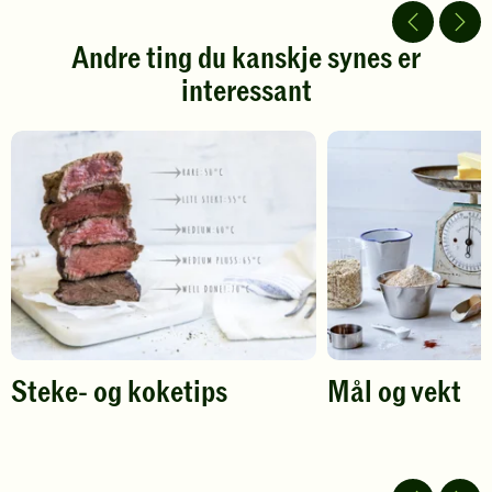
5
5
stjerner.
stjerner.
Andre ting du kanskje synes er
Klikk
Klikk
interessant
for
for
å
å
gi
gi
din
din
vurdering.
vurdering.
Steke- og koketips
Mål og vekt