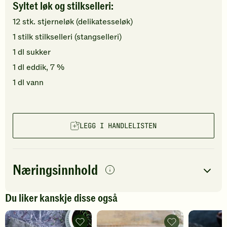
Syltet løk og stilkselleri:
12
stk.
stjerneløk (delikatesseløk)
1
stilk
stilkselleri (stangselleri)
1
dl
sukker
1
dl
eddik, 7 %
1
dl
vann
LEGG I HANDLELISTEN
Næringsinnhold
per
porsjon
Du liker kanskje disse også
Navn på
Energi
antall
289
kcal
næringsstoffet
Råmarinert
Flatbiff