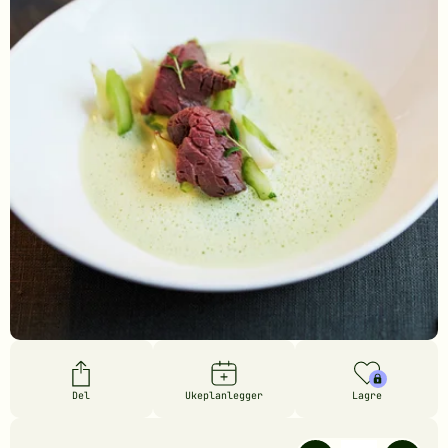
Del
Ukeplanlegger
Lagre