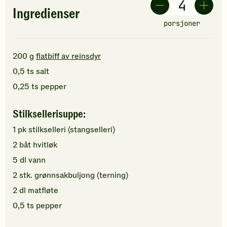
Ingredienser
porsjoner
200
g
flatbiff av reinsdyr
0,5
ts
salt
0,25
ts
pepper
Stilksellerisuppe:
1
pk
stilkselleri (stangselleri)
2
båt
hvitløk
5
dl
vann
2
stk.
grønnsakbuljong (terning)
2
dl
matfløte
0,5
ts
pepper