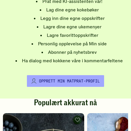
Prat med KI-assistenten vår!
Lag dine egne kokebøker
Legg inn dine egne oppskrifter
Lagre dine egne ukemenyer
Lagre favorittoppskrifter
Personlig opplevelse på Min side
Abonner på nyhetsbrev
Ha dialog med kokkene våre i kommentarfeltene
OPPRETT MIN MATPRAT-PROFIL
Populært akkurat nå
Pannekaker
-
legg