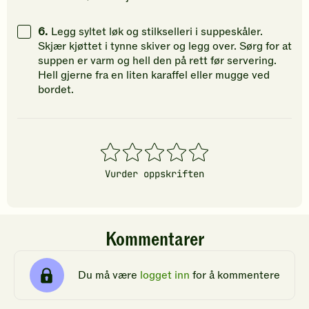
6.
Legg syltet løk og stilkselleri i suppeskåler.
Skjær kjøttet i tynne skiver og legg over. Sørg for at
suppen er varm og hell den på rett før servering.
Hell gjerne fra en liten karaffel eller mugge ved
bordet.
1
2
3
4
5
stjerner
stjerner
stjerner
stjerner
stjerner
Vurder oppskriften
Kommentarer
Du må være
logget inn
for å kommentere