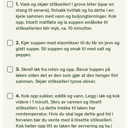
gi
vurdere
gi
1.
Vask og skjær stilkselleri i grove biter (spar en
din
denne
din
stang til senere), finhakk hvitløk og ha dette i en
vurdering.
oppskriften.
vurdering
kjele sammen med vann og buljongterninger. Kok
opp, tilsett matfløte og la suppen småkoke til
stilksellerien blir myk, ca. 10 minutter.
2.
Kjør suppen med stavmikser til du får en jevn og
glatt suppe. Sil suppen og smak til med salt og
pepper.
3.
Skrell løk fra roten og opp. Bevar tuppen på
løken siden det er den som gjør at den henger fint
sammen. Skjær stilkselleri tynne skiver.
4.
Kok opp sukker, eddik og vann. Legg i løk og kok
videre i 1 minutt. Skru av varmen og tilsett
stilkselleri. La dette trekke til laken har
romtemperatur. Hvis du skal lage dette god tid i
forveien bør du vente med å tilsette stilkselleri.
Kok heller opp litt av laken før servering og ha i