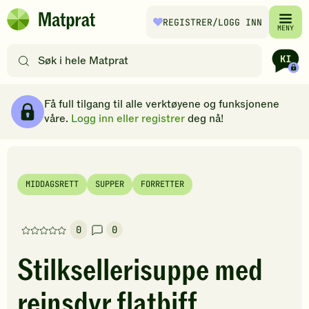
Hopp til hovedinnhold
REGISTRER
/LOGG INN
Matprat
MENY
hjemmeside
Søk
etter
oppskrifter
Ingredienser
Slik gjør du
Kommentarer
Brødsmulesti
eller
Få full tilgang til alle verktøyene og funksjonene
filtre
våre.
Logg inn eller registrer
deg nå!
MIDDAGSRETT
SUPPER
FORRETTER
0
0
Denne
oppskriften
Stilksellerisuppe med
har
foreløpig
reinsdyr flatbiff
ingen