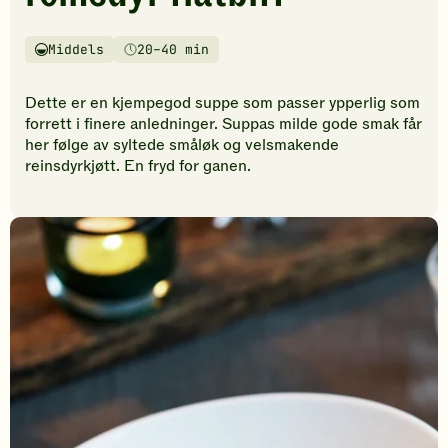
vurderinger.
Bli
den
Middels
20–40 min
Vanskelighetsgrad
Tilberedningstid
første
til
Dette er en kjempegod suppe som passer ypperlig som
å
forrett i finere anledninger. Suppas milde gode smak får
vurdere
her følge av syltede småløk og velsmakende
denne
reinsdyrkjøtt. En fryd for ganen.
oppskriften.