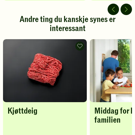
av
av
5
5
stjerner.
stjerner.
Andre ting du kanskje synes er
Klikk
Klikk
interessant
for
for
å
å
gi
gi
din
din
Kjøttdeig
vurdering.
-
vurdering.
legg
til
favoritter
Kjøttdeig
Middag for h
familien