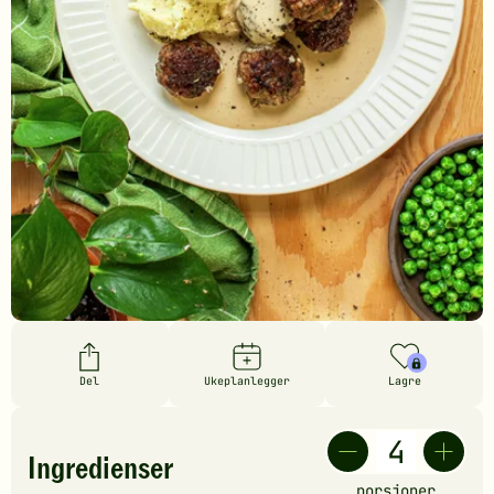
Del
Ukeplanlegger
Lagre
Ingredienser
porsjoner