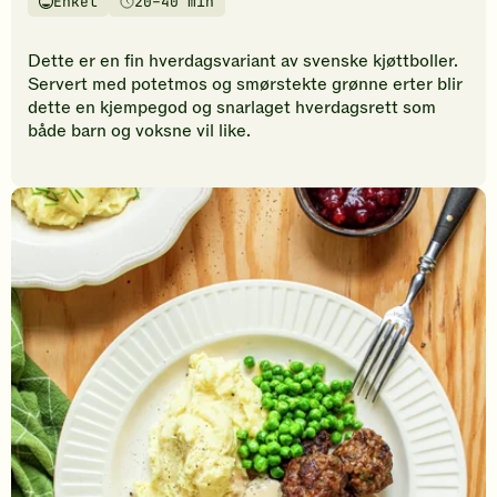
Enkel
20–40 min
vurderinger.
Vanskelighetsgrad
Tilberedningstid
Bli
den
Dette er en fin hverdagsvariant av svenske kjøttboller.
første
Servert med potetmos og smørstekte grønne erter blir
til
dette en kjempegod og snarlaget hverdagsrett som
å
både barn og voksne vil like.
vurdere
denne
oppskriften.