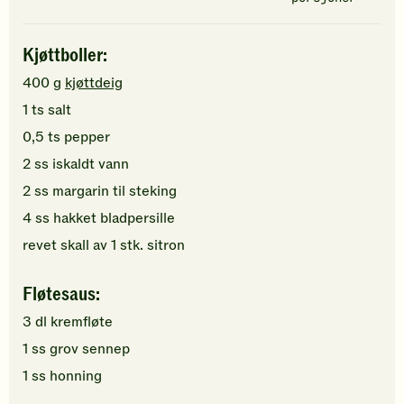
Kjøttboller:
400
g
kjøttdeig
1
ts
salt
0,5
ts
pepper
2
ss
iskaldt
vann
2
ss
margarin
til steking
4
ss
hakket
bladpersille
revet skall av
1
stk.
sitron
Fløtesaus:
3
dl
kremfløte
1
ss
grov sennep
1
ss
honning