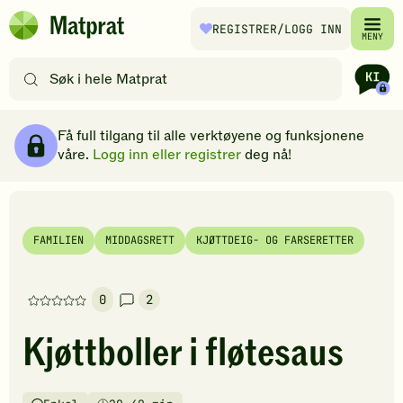
Hopp til hovedinnhold
REGISTRER
/LOGG INN
Matprat
MENY
hjemmeside
Søk
etter
oppskrifter
Ingredienser
Slik gjør du
Kommentarer
Brødsmulesti
eller
Få full tilgang til alle verktøyene og funksjonene
filtre
våre.
Logg inn eller registrer
deg nå!
FAMILIEN
MIDDAGSRETT
KJØTTDEIG- OG FARSERETTER
0
2
Denne
oppskriften
Kjøttboller i fløtesaus
har
foreløpig
ingen