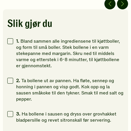
av
av
av
5
5
5
stjerner.
stjerner.
stjerner.
Klikk
Klikk
Klikk
Slik gjør du
for
for
for
å
å
å
gi
gi
gi
1.
Bland sammen alle ingrediensene til kjøttboller,
din
din
din
og form til små boller. Stek bollene i en varm
vurdering.
vurdering.
vurdering
stekepanne med margarin. Skru ned til middels
varme og etterstek i 6-8 minutter, til kjøttbollene
er gjennomstekt.
2.
Ta bollene ut av pannen. Ha fløte, sennep og
honning i pannen og visp godt. Kok opp og la
sausen småkoke til den tykner. Smak til med salt og
pepper.
3.
Ha bollene i sausen og dryss over grovhakket
bladpersille og revet sitronskall før servering.