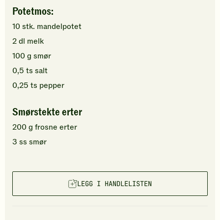
Potetmos:
10
stk.
mandelpotet
2
dl
melk
100
g
smør
0,5
ts
salt
0,25
ts
pepper
Smørstekte erter
200
g
frosne erter
3
ss
smør
LEGG I HANDLELISTEN