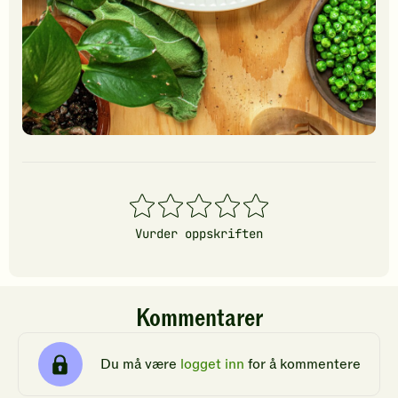
1
2
3
4
5
stjerner
stjerner
stjerner
stjerner
stjerner
Vurder oppskriften
Kommentarer
Du må være
logget inn
for å kommentere