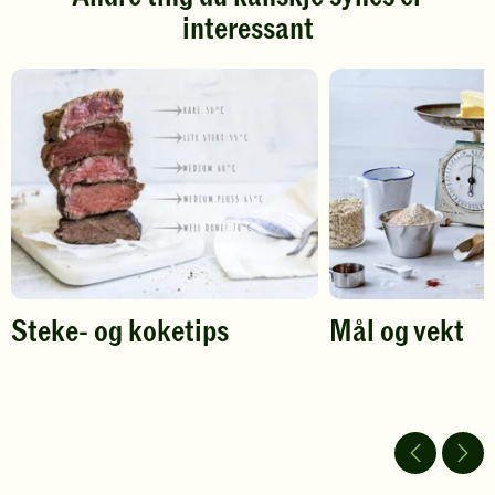
Klikk
Klikk
interessant
for
for
å
å
gi
gi
din
din
vurdering.
vurdering.
Steke- og koketips
Mål og vekt