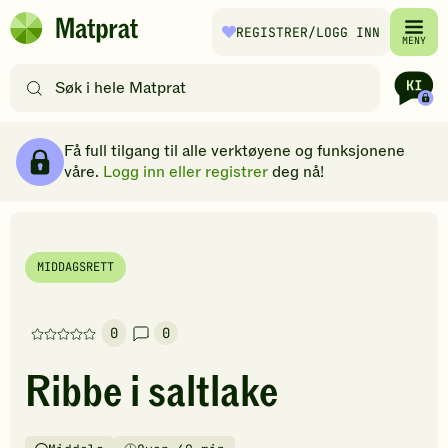
Hopp til hovedinnhold
REGISTRER
/LOGG INN
Matprat
MENY
hjemmeside
Søk
etter
oppskrifter
Ingredienser
Slik gjør du
Kommentarer
Brødsmulesti
eller
Få full tilgang til alle verktøyene og funksjonene
filtre
våre.
Logg inn eller registrer
deg nå!
MIDDAGSRETT
0
0
Denne
oppskriften
Ribbe i saltlake
har
foreløpig
ingen