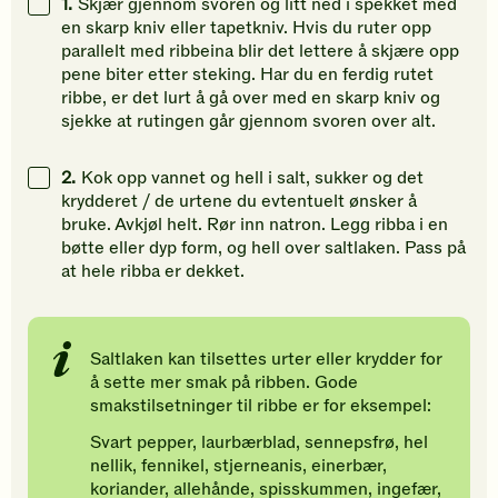
1.
Skjær gjennom svoren og litt ned i spekket med
gi
gi
gi
en skarp kniv eller tapetkniv. Hvis du ruter opp
din
din
din
parallelt med ribbeina blir det lettere å skjære opp
vurdering.
vurdering.
vurdering
pene biter etter steking. Har du en ferdig rutet
ribbe, er det lurt å gå over med en skarp kniv og
sjekke at rutingen går gjennom svoren over alt.
2.
Kok opp vannet og hell i salt, sukker og det
krydderet / de urtene du evtentuelt ønsker å
bruke. Avkjøl helt. Rør inn natron. Legg ribba i en
bøtte eller dyp form, og hell over saltlaken. Pass på
at hele ribba er dekket.
Saltlaken kan tilsettes urter eller krydder for
å sette mer smak på ribben. Gode
smakstilsetninger til ribbe er for eksempel:
Svart pepper, laurbærblad, sennepsfrø, hel
nellik, fennikel, stjerneanis, einerbær,
koriander, allehånde, spisskummen, ingefær,