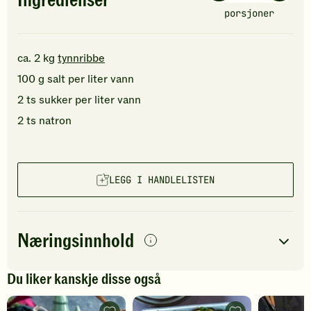
Ingredienser
porsjoner
ca.
2
kg
tynnribbe
100
g
salt
per liter vann
2
ts
sukker
per liter vann
2
ts
natron
LEGG I HANDLELISTEN
Næringsinnhold
per
porsjon
Du liker kanskje disse også
Navn på
Energi
antall
1243
kcal
næringsstoffet