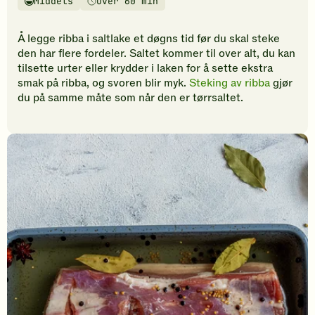
Middels
Over 60 min
vurderinger.
Vanskelighetsgrad
Tilberedningstid
Bli
den
Å legge ribba i saltlake et døgns tid før du skal steke
første
den har flere fordeler. Saltet kommer til over alt, du kan
til
tilsette urter eller krydder i laken for å sette ekstra
å
smak på ribba, og svoren blir myk.
Steking av ribba
gjør
vurdere
du på samme måte som når den er tørrsaltet.
denne
oppskriften.