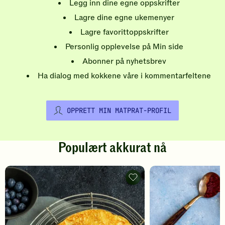
Legg inn dine egne oppskrifter
Lagre dine egne ukemenyer
Lagre favorittoppskrifter
Personlig opplevelse på Min side
Abonner på nyhetsbrev
Ha dialog med kokkene våre i kommentarfeltene
OPPRETT MIN MATPRAT-PROFIL
Populært akkurat nå
Pannekaker
-
legg
til
favoritter