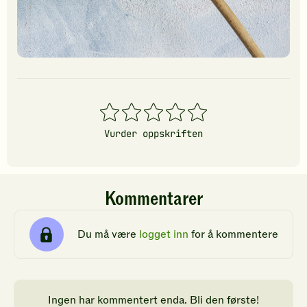
1
2
3
4
5
stjerner
stjerner
stjerner
stjerner
stjerner
Vurder oppskriften
Kommentarer
Du må være
logget inn
for å kommentere
Ingen har kommentert enda. Bli den første!