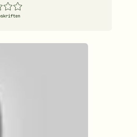
4
5
erner
stjerner
stjerner
pskriften