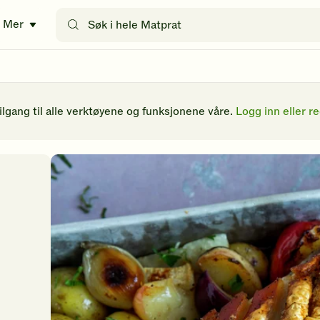
Søk
Mer
etter
oppskrifter
eller
filtre
tilgang til alle verktøyene og funksjonene våre.
Logg inn eller re