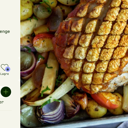
lenge
Lagre
er