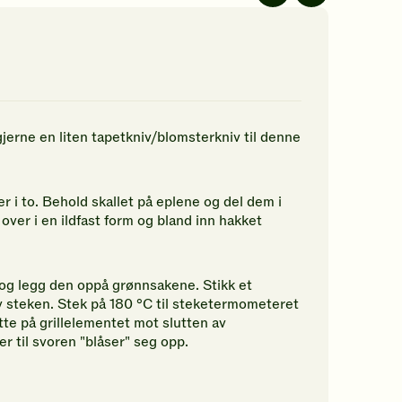
av
av
5
5
jerner.
stjerner.
stjerner.
ikk
Klikk
Klikk
r
for
for
å
å
gi
gi
n
din
din
gjerne en liten tapetkniv/blomsterkniv til denne
rdering.
vurdering.
vurdering.
er i to. Behold skallet på eplene og del dem i
t over i en ildfast form og bland inn hakket
og legg den oppå grønnsakene. Stikk et
v steken. Stek på 180 °C til steketermometeret
tte på grillelementet mot slutten av
r til svoren "blåser" seg opp.