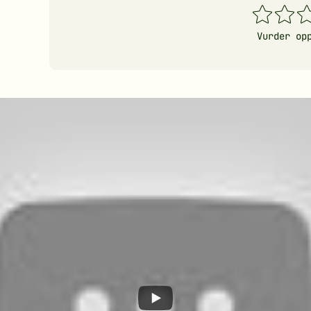
1
2
3
stjerner
stjerner
stj
Vurder op