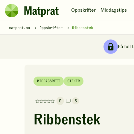
Hopp til hovedinnhold
Oppskrifter
Middagstips
Matprat
hjemmeside
Brødsmulesti
matprat.no
Oppskrifter
Ribbenstek
Få full 
MIDDAGSRETT
STEKER
0
3
Denne
oppskriften
Ribbenstek
har
foreløpig
ingen