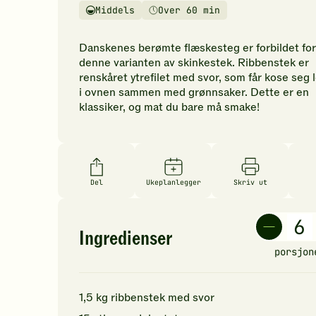
vurderinger.
Middels
Over 60 min
Vanskelighetsgrad
Tilberedningstid
Bli
den
Danskenes berømte flæskesteg er forbildet for
første
denne varianten av skinkestek. Ribbenstek er
til
renskåret ytrefilet med svor, som får kose seg 
å
i ovnen sammen med grønnsaker. Dette er en
vurdere
klassiker, og mat du bare må smake!
denne
oppskriften.
Del
Ukeplanlegger
Skriv ut
Ingredienser
porsjon
1,5
kg
ribbenstek med svor