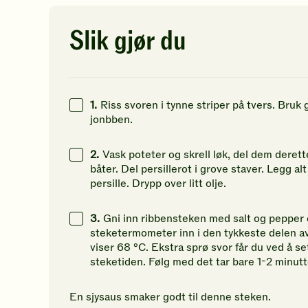
av
av
av
5
5
5
0
kcal
stjerner.
stjerner.
st
Slik gjør du
Klikk
Klikk
Kl
50
g
for
for
fo
å
å
å
54
g
gi
gi
gi
din
din
di
37
g
1.
Riss svoren i tynne striper på tvers. Bruk 
vurdering.
vurdering.
vu
jonbben.
2.
Vask poteter og skrell løk, del dem derett
båter. Del persillerot i grove staver. Legg al
persille. Drypp over litt olje.
3.
Gni inn ribbensteken med salt og pepper 
steketermometer inn i den tykkeste delen a
viser 68 °C. Ekstra sprø svor får du ved å se
steketiden. Følg med det tar bare 1-2 minutte
En sjysaus smaker godt til denne steken.