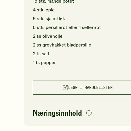
15
stk.
mandelpotet
4
stk.
eple
8
stk.
sjalottløk
6
stk.
persillerot
eller 1 sellerirot
2
ss
olivenolje
2
ss
grovhakket
bladpersille
2
ts
salt
1
ts
pepper
LEGG I HANDLELISTEN
Næringsinnhold
per
porsjon