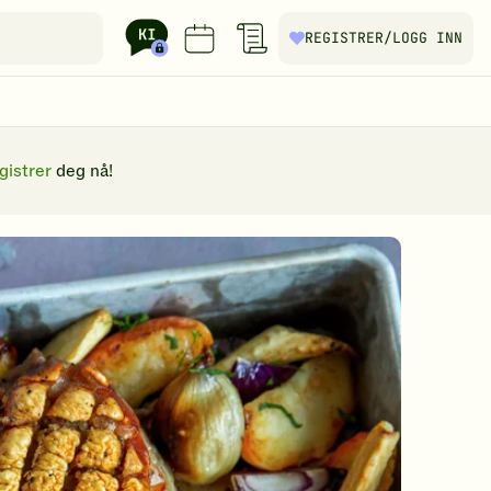
REGISTRER
/LOGG INN
gistrer
deg nå!