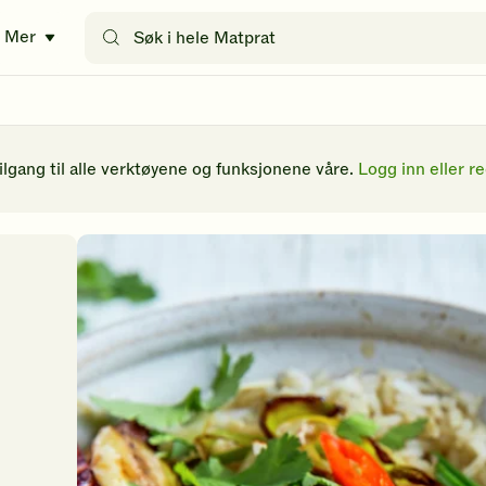
Søk
Mer
etter
oppskrifter
eller
filtre
tilgang til alle verktøyene og funksjonene våre.
Logg inn eller re