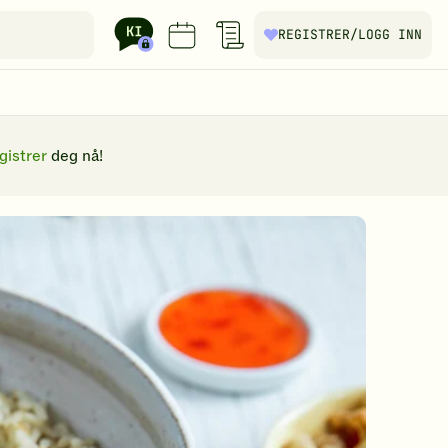
REGISTRER
/LOGG INN
gistrer
deg nå!