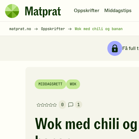
Hopp til hovedinnhold
Oppskrifter
Middagstips
Matprat
hjemmeside
Brødsmulesti
matprat.no
Oppskrifter
Wok med chili og banan
Få full 
MIDDAGSRETT
WOK
0
1
Denne
oppskriften
Wok med chili og
har
foreløpig
ingen