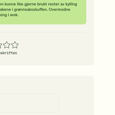
n kunne like gjerne brukt rester av kylling
ønnsakene i grønnsaksskuffen. Overmodne
king i wok.
4
5
erner
stjerner
stjerner
pskriften