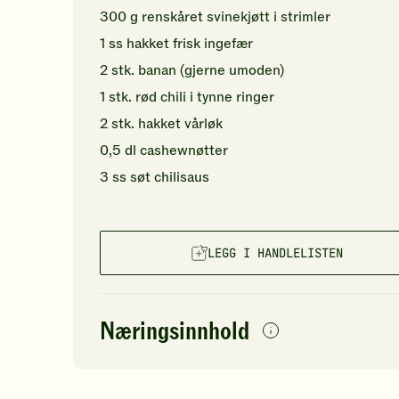
300
g
renskåret svinekjøtt i strimler
1
ss
hakket
frisk ingefær
2
stk.
banan
(gjerne umoden)
1
stk.
rød chili
i tynne ringer
2
stk.
hakket
vårløk
0,5
dl
cashewnøtter
3
ss
søt chilisaus
LEGG I HANDLELISTEN
Næringsinnhold
per
porsjon
Navn på