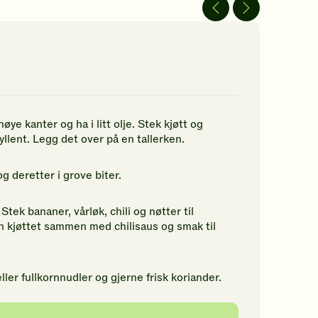
av
av
5
5
jerner.
stjerner.
stjerner.
ikk
Klikk
Klikk
r
for
for
å
å
gi
gi
n
din
din
rdering.
vurdering.
vurdering.
 kanter og ha i litt olje. Stek kjøtt og
yllent. Legg det over på en tallerken.
g deretter i grove biter.
tek bananer, vårløk, chili og nøtter til
inn kjøttet sammen med chilisaus og smak til
er fullkornnudler og gjerne frisk koriander.