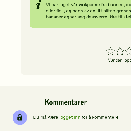
Vi har laget vår wokpanne fra bunnen, me
eller fisk, og noen av de litt slitne gr
bananer egner seg dessverre ikke til ste
1
2
3
stjerner
stjerner
stj
Vurder op
Kommentarer
Du må være
logget inn
for å kommentere