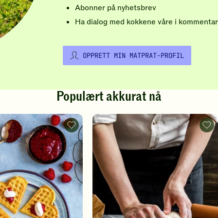
Abonner på nyhetsbrev
Ha dialog med kokkene våre i kommentar
OPPRETT MIN MATPRAT-PROFIL
Populært akkurat nå
Vafler
Pizz
-
-
legg
legg
til
til
favoritter
favo