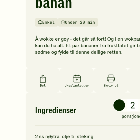
banan
vurderinger.
Bli
den
Enkel
Under 20 min
første
Vanskelighetsgrad
Tilberedningstid
til
å
Å wokke er gøy - det går så fort! Og i en wokp
vurdere
kan du ha alt. Et par bananer fra fruktfatet gir 
denne
sødme og fylde til denne deilige retten.
oppskriften.
Del
Ukeplanlegger
Skriv ut
Ingredienser
porsjon
2
ss
nøytral olje
til steking