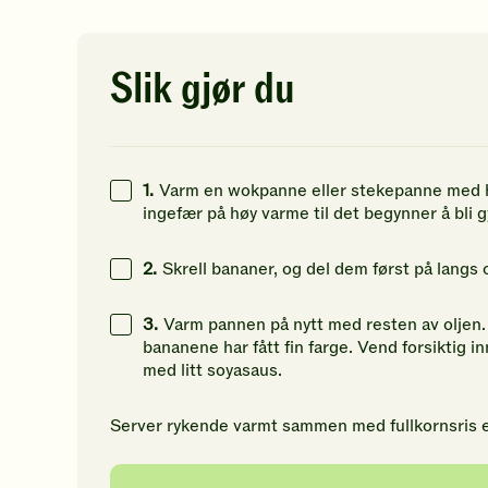
av
av
av
5
kcal
5
5
5
stjerner.
stjerner.
st
22
g
Klikk
Klikk
Kl
Slik gjør du
for
for
fo
38
g
å
å
å
gi
gi
gi
39
g
din
din
di
vurdering.
vurdering.
vu
1.
Varm en wokpanne eller stekepanne med høye
ingefær på høy varme til det begynner å bli g
2.
Skrell bananer, og del dem først på langs o
3.
Varm pannen på nytt med resten av oljen. S
bananene har fått fin farge. Vend forsiktig 
med litt soyasaus.
Server rykende varmt sammen med fullkornsris ell