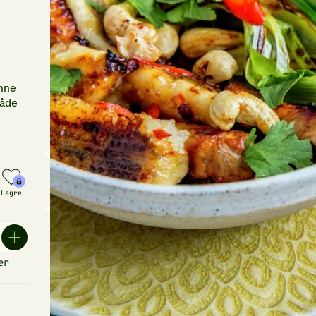
anne
både
Lagre
er