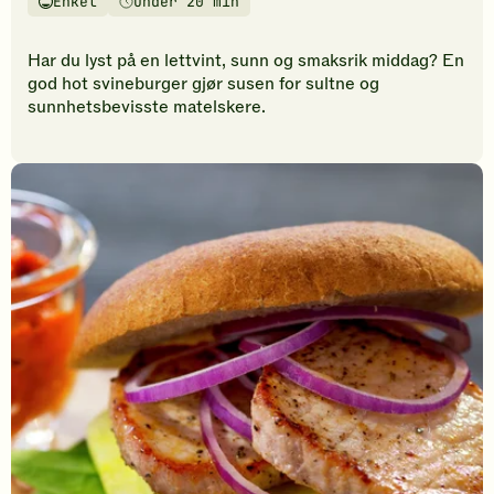
Enkel
Under 20 min
vurderinger.
Vanskelighetsgrad
Tilberedningstid
Bli
den
Har du lyst på en lettvint, sunn og smaksrik middag? En
første
god hot svineburger gjør susen for sultne og
til
sunnhetsbevisste matelskere.
å
vurdere
denne
oppskriften.