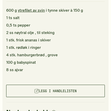
600
g
ytrefilet av svin
i tynne skiver à 150 g
1
ts
salt
0,5
ts
pepper
2
ss
nøytral olje
, til steking
1
stk.
frisk ananas
i skiver
1
stk.
rødløk
i ringer
4
stk.
hamburgerbrød
, grove
100
g
babyspinat
8
ss
ajvar
LEGG I HANDLELISTEN