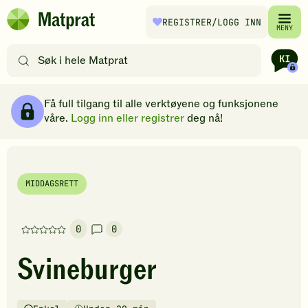
Hopp til hovedinnhold
REGISTRER
/LOGG INN
Matprat
MENY
hjemmeside
Søk
etter
oppskrifter
Ingredienser
Slik gjør du
Kommentarer
Brødsmulesti
eller
Få full tilgang til alle verktøyene og funksjonene
filtre
våre.
Logg inn eller registrer
deg nå!
MIDDAGSRETT
0
0
Denne
oppskriften
Svineburger
har
foreløpig
ingen