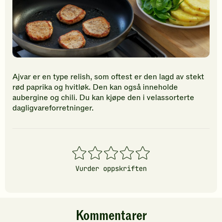
Ajvar er en type relish, som oftest er den lagd av stekt
rød paprika og hvitløk. Den kan også inneholde
aubergine og chili. Du kan kjøpe den i velassorterte
dagligvareforretninger.
1
2
3
4
5
stjerner
stjerner
stjerner
stjerner
stjerner
Vurder oppskriften
Kommentarer