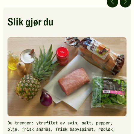
Bli
5
5
den
stjerner.
stjerner.
første
Klikk
Klikk
Slik gjør du
til
for
for
å
å
å
vurdere
gi
gi
denne
din
din
oppskriften.
vurdering.
vurdering
Du trenger: ytrefilet av svin, salt, pepper,
olje, frisk ananas, frisk babyspinat, rødløk,