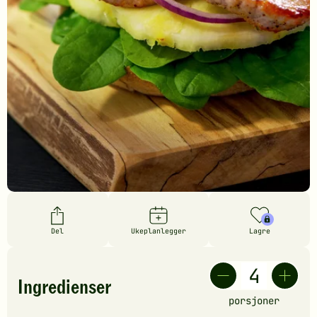
Del
Ukeplanlegger
Lagre
Ingredienser
porsjoner