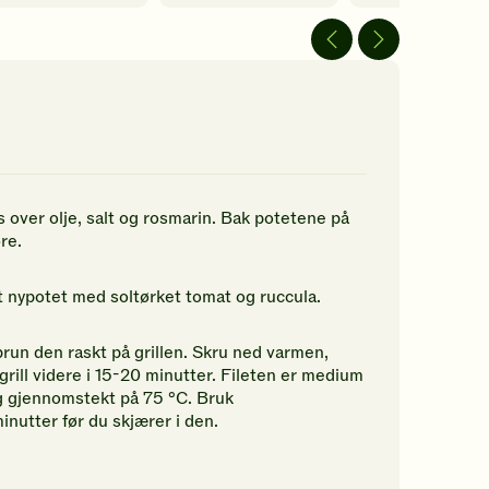
av
av
5
5
jerner.
stjerner.
stjerner.
ikk
Klikk
Klikk
r
for
for
å
å
gi
gi
n
din
din
rdering.
vurdering.
vurdering.
 over olje, salt og rosmarin. Bak potetene på
re.
kt nypotet med soltørket tomat og ruccula.
brun den raskt på grillen. Skru ned varmen,
 grill videre i 15-20 minutter. Fileten er medium
g gjennomstekt på 75 °C. Bruk
inutter før du skjærer i den.