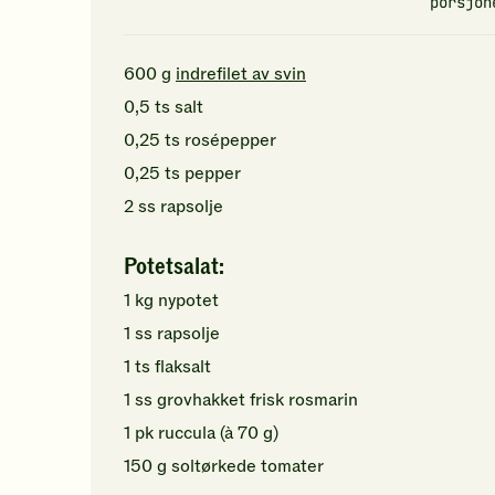
porsjon
600
g
indrefilet av svin
0,5
ts
salt
0,25
ts
rosépepper
0,25
ts
pepper
2
ss
rapsolje
Potetsalat:
1
kg
nypotet
1
ss
rapsolje
1
ts
flaksalt
1
ss
grovhakket
frisk rosmarin
1
pk
ruccula
(à 70 g)
150
g
soltørkede tomater