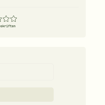
4
5
erner
stjerner
stjerner
pskriften