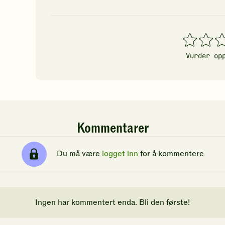
1
2
3
stjerner
stjerner
stj
Vurder op
Kommentarer
Du må være
logget inn
for å kommentere
Ingen har kommentert enda. Bli den første!