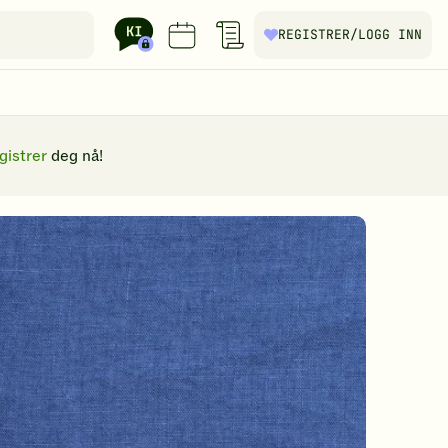
REGISTRER
/LOGG INN
gistrer
deg nå!