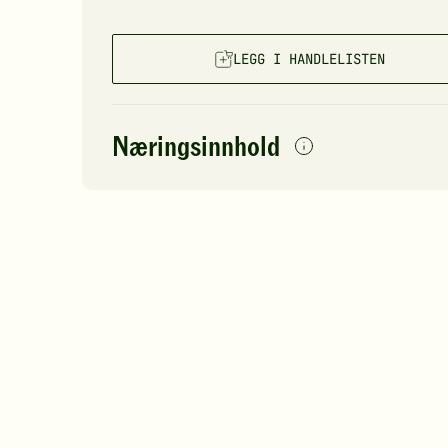
LEGG I HANDLELISTEN
Næringsinnhold
per
porsjon
Navn på
Energi
antall
50
næringsstoffet
Fett
Protein
Karbohydrater