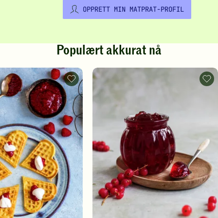
OPPRETT MIN MATPRAT-PROFIL
Populært akkurat nå
Vafler
Rips
-
-
legg
legg
til
til
favoritter
favo