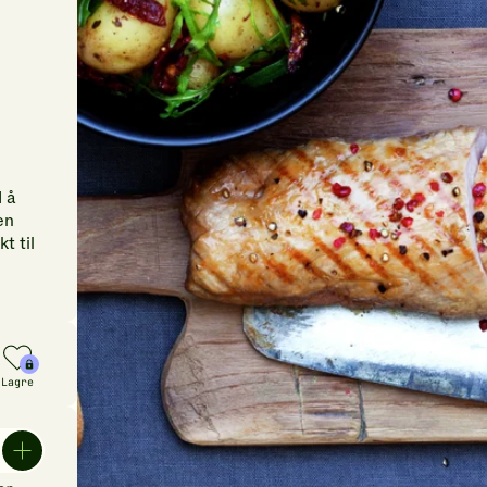
 å
en
t til
Lagre