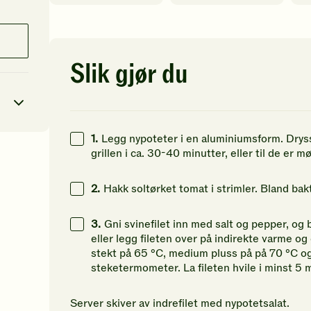
av
av
av
5
5
5
stjerner.
stjerner.
st
Klikk
Klikk
Kl
for
for
fo
Slik gjør du
å
å
å
gi
gi
gi
din
din
di
vurdering.
vurdering.
vu
1.
Legg nypoteter i en aluminiumsform. Dryss
grillen i ca. 30-40 minutter, eller til de er mø
0
kcal
2.
Hakk soltørket tomat i strimler. Bland ba
17
g
40
g
3.
Gni svinefilet inn med salt og pepper, og 
eller legg fileten over på indirekte varme og
42
g
stekt på 65 °C, medium pluss på på 70 °C o
steketermometer. La fileten hvile i minst 5 m
Server skiver av indrefilet med nypotetsalat.