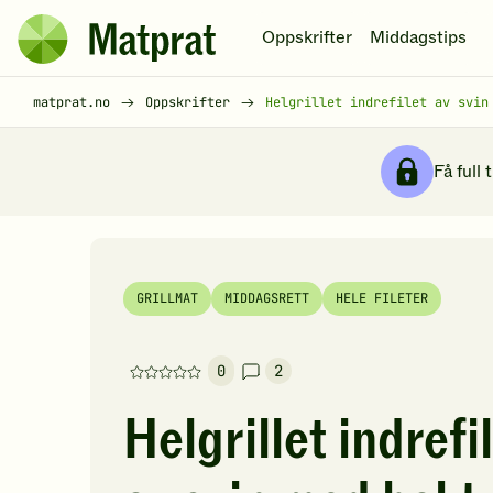
Hopp til hovedinnhold
Oppskrifter
Middagstips
Matprat
hjemmeside
Brødsmulesti
matprat.no
Oppskrifter
Helgrillet indrefilet av svin
Få full 
GRILLMAT
MIDDAGSRETT
HELE FILETER
0
2
Denne
oppskriften
Helgrillet indrefi
har
foreløpig
ingen