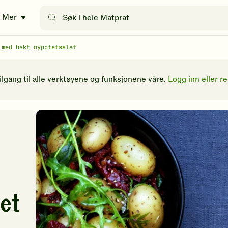
Søk
Mer
etter
oppskrifter
eller
 med bakt nypotetsalat
filtre
tilgang til alle verktøyene og funksjonene våre.
Logg inn eller re
let