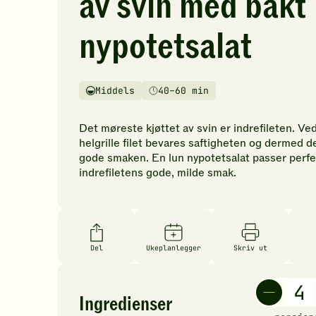
av svin med bakt
vurderinger.
Bli
nypotetsalat
den
første
til
å
Middels
40–60 min
Vanskelighetsgrad
Tilberedningstid
vurdere
denne
Det møreste kjøttet av svin er indrefileten. Ved
oppskriften.
helgrille filet bevares saftigheten og dermed d
gode smaken. En lun nypotetsalat passer perfek
indrefiletens gode, milde smak.
Del
Ukeplanlegger
Skriv ut
Ingredienser