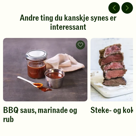
av
av
5
5
stjerner.
stjerner.
Andre ting du kanskje synes er
Klikk
Klikk
interessant
for
for
å
å
gi
gi
din
din
BBQ-
vurdering.
sauser,
vurdering.
marinader
og
rub
-
legg
til
favoritter
BBQ saus, marinade og
Steke- og kok
rub