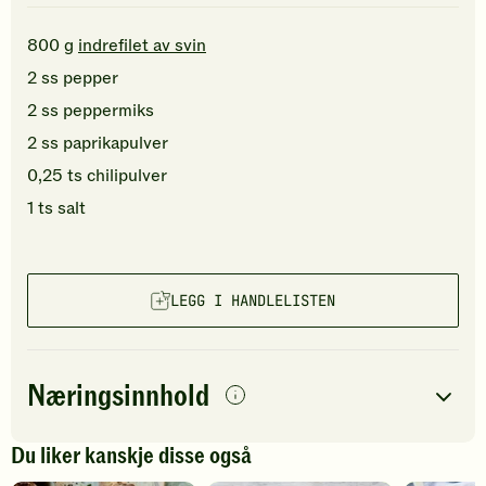
800
g
indrefilet av svin
2
ss
pepper
2
ss
peppermiks
2
ss
paprikapulver
0,25
ts
chilipulver
1
ts
salt
LEGG I HANDLELISTEN
Næringsinnhold
per
porsjon
Du liker kanskje disse også
Navn på