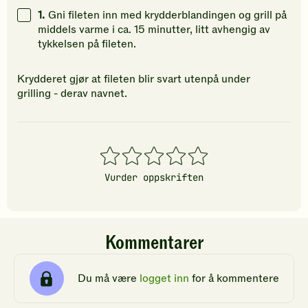
å
å
å
1.
Gni fileten inn med krydderblandingen og grill på
gi
gi
gi
middels varme i ca. 15 minutter, litt avhengig av
din
din
din
tykkelsen på fileten.
vurdering.
vurdering.
vurdering
Krydderet gjør at fileten blir svart utenpå under
grilling - derav navnet.
1
2
3
4
5
stjerner
stjerner
stjerner
stjerner
stjerner
Vurder oppskriften
Kommentarer
Du må være
logget inn
for å kommentere