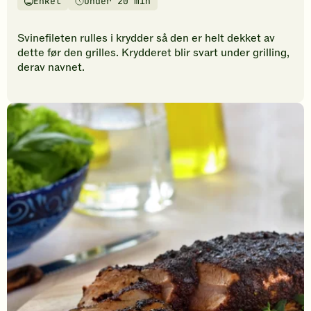
Enkel
Under 20 min
vurderinger.
Vanskelighetsgrad
Tilberedningstid
Bli
den
Svinefileten rulles i krydder så den er helt dekket av
første
dette før den grilles. Krydderet blir svart under grilling,
til
derav navnet.
å
vurdere
denne
oppskriften.