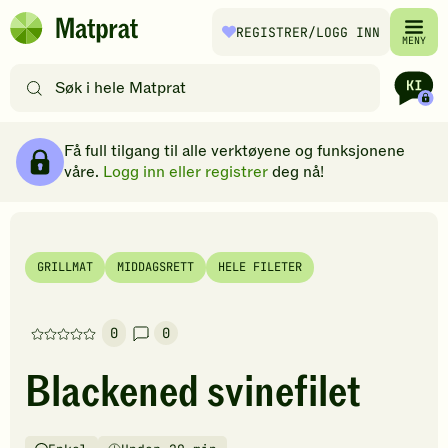
Hopp til hovedinnhold
REGISTRER
/LOGG INN
Matprat
MENY
hjemmeside
Søk
etter
oppskrifter
Ingredienser
Slik gjør du
Kommentarer
Brødsmulesti
eller
Få full tilgang til alle verktøyene og funksjonene
filtre
våre.
Logg inn eller registrer
deg nå!
GRILLMAT
MIDDAGSRETT
HELE FILETER
0
0
Denne
oppskriften
Blackened svinefilet
har
foreløpig
ingen