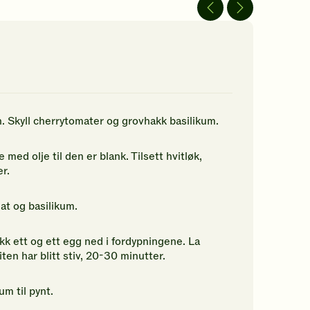
av
av
5
5
jerner.
stjerner.
stjerner.
ikk
Klikk
Klikk
r
for
for
å
å
gi
gi
n
din
din
rdering.
vurdering.
vurdering.
rn. Skyll cherrytomater og grovhakk basilikum.
 med olje til den er blank. Tilsett hvitløk,
r.
at og basilikum.
k ett og ett egg ned i fordypningene. La
en har blitt stiv, 20-30 minutter.
m til pynt.