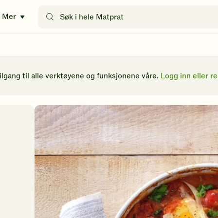
Søk
Mer
etter
oppskrifter
eller
filtre
tilgang til alle verktøyene og funksjonene våre.
Logg inn eller re