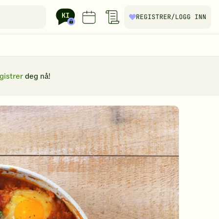
REGISTRER
/LOGG INN
gistrer
deg nå!