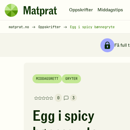
Hopp til hovedinnhold
Oppskrifter
Middagstips
Matprat
hjemmeside
Brødsmulesti
matprat.no
Oppskrifter
Egg i spicy bønnegryte
Få full 
MIDDAGSRETT
GRYTER
0
3
Denne
oppskriften
Egg i spicy
har
foreløpig
ingen