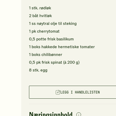
1
stk.
rødløk
2
båt
hvitløk
1
ss
nøytral olje
til steking
1
pk
cherrytomat
0,5
potte
frisk basilikum
1
boks
hakkede
hermetiske tomater
1
boks
chilibønner
0,5
pk
frisk spinat
(á 200 g)
8
stk.
egg
LEGG I HANDLELISTEN
Næringsinnhold