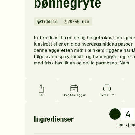
bønnegryte
vurderinger.
Bli
den
Middels
20–40 min
første
Vanskelighetsgrad
Tilberedningstid
til
å
Enten du vil ha en deilig helgefrokost, en spen
vurdere
lunsjrett eller en digg hverdagsmiddag passer
denne
denne eggeretten midt i blinken! Eggene har få
oppskriften.
følge av en spicy tomat- og bønnegryte, og er 
med frisk basilikum og deilig parmesan. Nam!
Del
Ukeplanlegger
Skriv ut
Ingredienser
porsjon