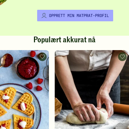
OPPRETT MIN MATPRAT-PROFIL
Populært akkurat nå
Vafler
Pizz
-
-
legg
legg
til
til
favoritter
favo