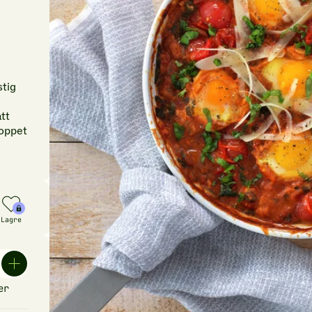
stig
tt
toppet
Lagre
er