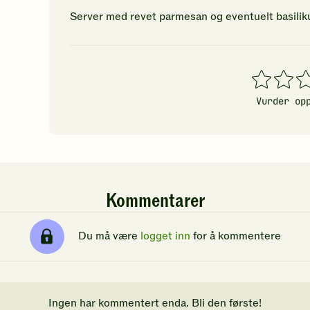
Server med revet parmesan og eventuelt basilik
1
2
3
stjerner
stjerner
stj
Vurder op
Kommentarer
Du må være
logget inn
for å kommentere
Ingen har kommentert enda. Bli den første!