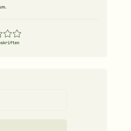
um.
4
5
erner
stjerner
stjerner
pskriften