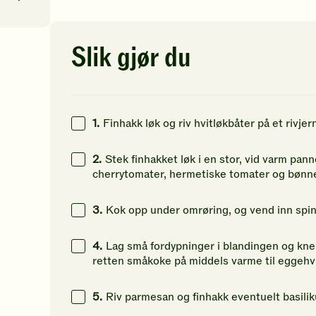
av
av
av
5
5
5
stjerner.
stjerner.
st
Klikk
Klikk
Kl
Slik gjør du
9
kcal
for
for
fo
å
å
å
16
g
gi
gi
gi
din
din
di
23
g
vurdering.
vurdering.
vu
1.
Finhakk løk og riv hvitløkbåter på et rivje
21
g
2.
Stek finhakket løk i en stor, vid varm panne
cherrytomater, hermetiske tomater og bønne
3.
Kok opp under omrøring, og vend inn spin
4.
Lag små fordypninger i blandingen og knek
retten småkoke på middels varme til eggehvit
5.
Riv parmesan og finhakk eventuelt basiliku