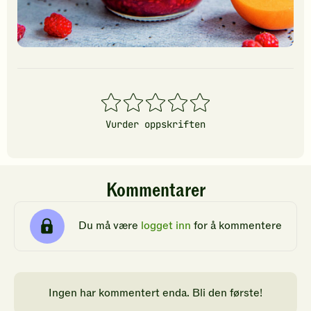
1
2
3
4
5
stjerner
stjerner
stjerner
stjerner
stjerner
Vurder oppskriften
Kommentarer
Du må være
logget inn
for å kommentere
Ingen har kommentert enda. Bli den første!