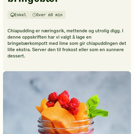
vurderinger.
Bli
den
Enkel
Over 60 min
Vanskelighetsgrad
Tilberedningstid
første
til
Chiapudding er næringsrik, mettende og utrolig digg. I
å
denne oppskriften har vi valgt å lage en
vurdere
bringebærkompott med lime som gir chiapuddingen det
denne
lille ekstra. Server den til frokost eller som en sunnere
oppskriften.
dessert.