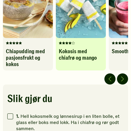
-
-
legg
legg
Karbohydrater
33
g
til
til
favoritter
favoritter
Denne
Denne
Denne
Chiapudding med
Kokosis med
Smoothi
oppskriften
oppskriften
oppskrif
pasjonsfrukt og
chiafrø og mango
har
har
har
fått
fått
fått
kokos
5
4
5
av
av
av
5
5
5
stjerner.
stjerner.
stjerner.
Klikk
Klikk
Klikk
Slik gjør du
for
for
for
å
å
å
gi
gi
gi
1.
Hell kokosmelk og lønnesirup i en liten bolle, et
din
din
din
glass eller boks med lokk. Ha i chiafrø og rør godt
vurdering.
vurdering.
vurdering
sammen.