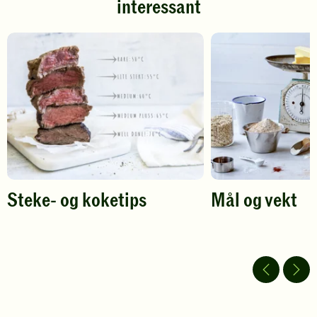
interessant
for
for
å
å
gi
gi
din
din
vurdering.
vurdering.
Steke- og koketips
Mål og vekt