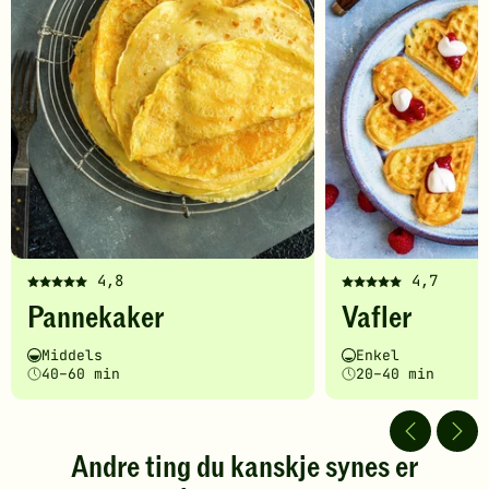
4,8
4,7
Denne
Denne
Pannekaker
Vafler
oppskriften
oppskriften
har
har
Vanskelighetsgrad
Tilberedningstid
Vanskelighetsgrad
Tilberedningstid
Middels
Enkel
fått
fått
40–60 min
20–40 min
5
5
av
av
5
5
stjerner.
stjerner.
Andre ting du kanskje synes er
Klikk
Klikk