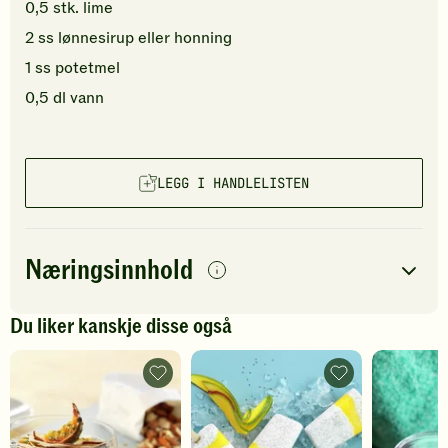
0,5
stk.
lime
2
ss
lønnesirup
eller honning
1
ss
potetmel
0,5
dl
vann
LEGG I HANDLELISTEN
Næringsinnhold
per
porsjon
Du liker kanskje disse også
Navn på
Energi
antall
309
kcal
næringsstoffet
Chiapudding
Kokosis
med
med
Fett
14
g
pasjonsfrukt
chiafrø
og
og
Protein
6
g
kokos
mango