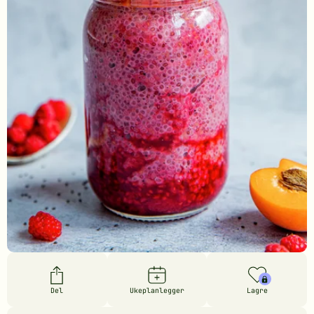
Del
Ukeplanlegger
Lagre