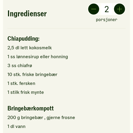
Ingredienser
porsjoner
Chiapudding:
2,5
dl
lett kokosmelk
1
ss
lønnesirup
eller honning
3
ss
chiafrø
10
stk.
friske
bringebær
1
stk.
fersken
1
stilk
frisk mynte
Bringebærkompott
200
g
bringebær
, gjerne frosne
1
dl
vann