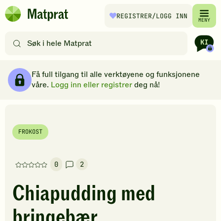
Hopp til hovedinnhold
REGISTRER
/LOGG INN
Matprat
MENY
hjemmeside
Søk
etter
oppskrifter
Ingredienser
Slik gjør du
Kommentarer
Brødsmulesti
eller
Få full tilgang til alle verktøyene og funksjonene
filtre
våre.
Logg inn eller registrer
deg nå!
FROKOST
0
2
Denne
oppskriften
Chiapudding med
har
foreløpig
bringebær
ingen