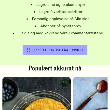
Lagre dine egne ukemenyer
Lagre favorittoppskrifter
Personlig opplevelse på Min side
Abonner på nyhetsbrev
Ha dialog med kokkene våre i kommentarfeltene
OPPRETT MIN MATPRAT-PROFIL
Populært akkurat nå
Pannekaker
-
legg
til
favoritter