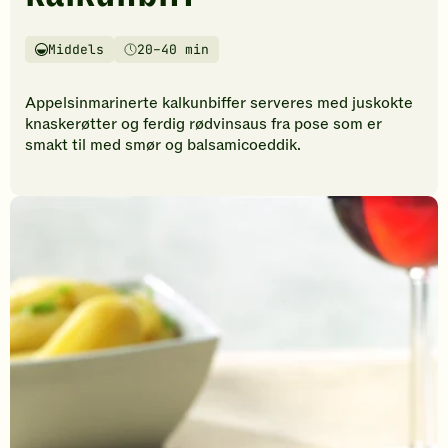
vurderinger.
Bli
den
Middels
20–40 min
Vanskelighetsgrad
Tilberedningstid
første
til
Appelsinmarinerte kalkunbiffer serveres med juskokte
å
knaskerøtter og ferdig rødvinsaus fra pose som er
vurdere
smakt til med smør og balsamicoeddik.
denne
oppskriften.