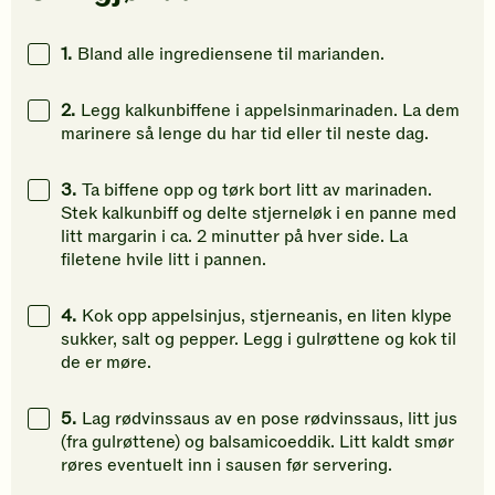
å
å
å
gi
gi
gi
1.
Bland alle ingrediensene til marianden.
din
din
din
vurdering.
vurdering.
vurdering
2.
Legg kalkunbiffene i appelsinmarinaden. La dem
marinere så lenge du har tid eller til neste dag.
3.
Ta biffene opp og tørk bort litt av marinaden.
Stek kalkunbiff og delte stjerneløk i en panne med
litt margarin i ca. 2 minutter på hver side. La
filetene hvile litt i pannen.
4.
Kok opp appelsinjus, stjerneanis, en liten klype
sukker, salt og pepper. Legg i gulrøttene og kok til
de er møre.
5.
Lag rødvinssaus av en pose rødvinssaus, litt jus
(fra gulrøttene) og balsamicoeddik. Litt kaldt smør
røres eventuelt inn i sausen før servering.