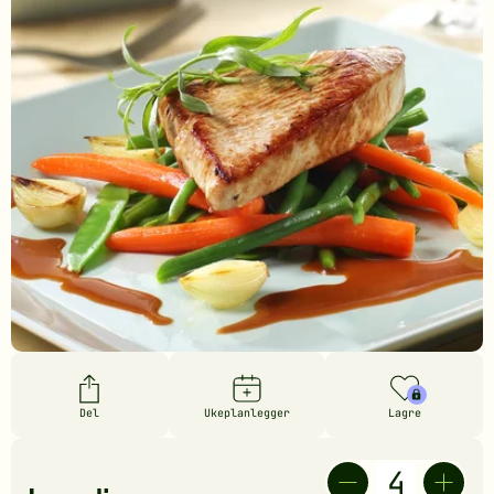
Del
Ukeplanlegger
Lagre