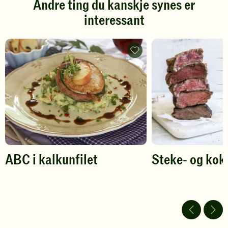
Andre ting du kanskje synes er
Klikk
Klikk
interessant
for
for
å
å
gi
gi
din
din
ABC
vurdering.
i
vurdering.
kalkunfilet
-
legg
til
favoritter
ABC i kalkunfilet
Steke- og kok