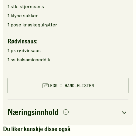
1
stk.
stjerneanis
1
klype
sukker
1
pose
knaskegulrøtter
Rødvinsaus:
1
pk
rødvinsaus
1
ss
balsamicoeddik
LEGG I HANDLELISTEN
Næringsinnhold
per
porsjon
Du liker kanskje disse også
Navn på