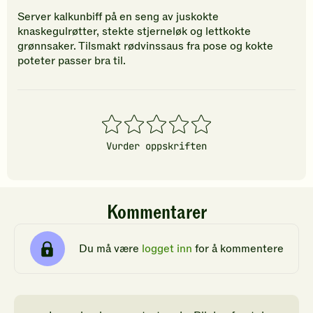
Server kalkunbiff på en seng av juskokte
knaskegulrøtter, stekte stjerneløk og lettkokte
grønnsaker. Tilsmakt rødvinssaus fra pose og kokte
poteter passer bra til.
1
2
3
4
5
stjerner
stjerner
stjerner
stjerner
stjerner
Vurder oppskriften
Kommentarer
Du må være
logget inn
for å kommentere