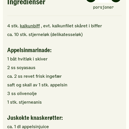
Ingredienser
porsjoner
4
stk.
kalkunbiff
, evt. kalkunfilet skåret i biffer
ca.
10
stk.
stjerneløk (delikatesseløk)
Appelsinmarinade:
1
båt
hvitløk
i skiver
2
ss
soyasaus
ca.
2
ss
revet
frisk ingefær
saft og skall av
1
stk.
appelsin
3
ss
olivenolje
1
stk.
stjerneanis
Juskokte knaskerøtter:
ca.
1
dl
appelsinjuice