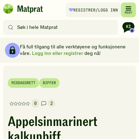
Hopp til hovedinnhold
REGISTRER
/LOGG INN
Matprat
MENY
hjemmeside
Søk
etter
oppskrifter
Ingredienser
Slik gjør du
Kommentarer
Brødsmulesti
eller
Få full tilgang til alle verktøyene og funksjonene
filtre
våre.
Logg inn eller registrer
deg nå!
MIDDAGSRETT
BIFFER
0
2
Denne
oppskriften
Appelsinmarinert
har
foreløpig
kalkunbiff
ingen