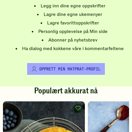
Legg inn dine egne oppskrifter
Lagre dine egne ukemenyer
Lagre favorittoppskrifter
Personlig opplevelse på Min side
Abonner på nyhetsbrev
Ha dialog med kokkene våre i kommentarfeltene
OPPRETT MIN MATPRAT-PROFIL
Populært akkurat nå
Pannekaker
-
legg
til
favoritter