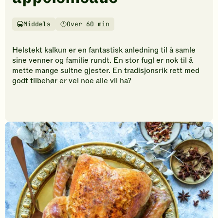
vurderinger.
Bli
den
Middels
Over 60 min
Vanskelighetsgrad
Tilberedningstid
første
til
Helstekt kalkun er en fantastisk anledning til å samle
å
sine venner og familie rundt. En stor fugl er nok til å
vurdere
mette mange sultne gjester. En tradisjonsrik rett med
denne
godt tilbehør er vel noe alle vil ha?
oppskriften.