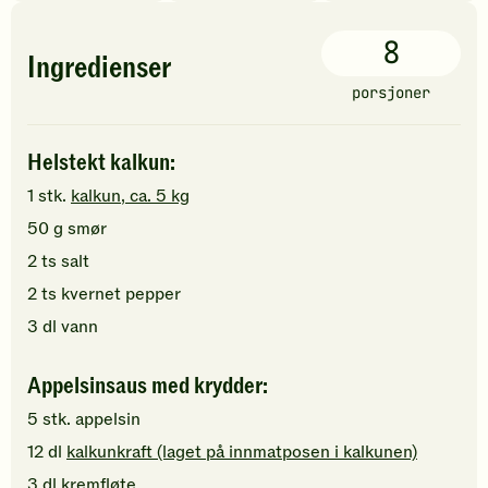
8
Ingredienser
porsjoner
Helstekt kalkun:
1
stk.
kalkun, ca. 5 kg
50
g
smør
2
ts
salt
2
ts
kvernet pepper
3
dl
vann
Appelsinsaus med krydder:
5
stk.
appelsin
12
dl
kalkunkraft (laget på innmatposen i kalkunen)
3
dl
kremfløte