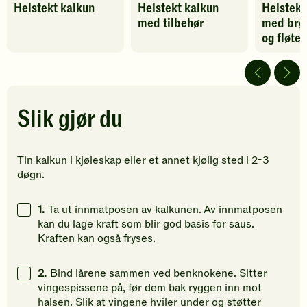
Helstekt kalkun
Helstekt kalkun
Helstekt
oppskriften
oppskriften
oppskrif
med tilbehør
med brød
har
har
har
fått
fått
fått
og fløte
5
5
5
av
av
av
5
5
5
stjerner.
stjerner.
stjerner.
Klikk
Klikk
Klikk
Slik gjør du
for
for
for
å
å
å
gi
gi
gi
Tin kalkun i kjøleskap eller et annet kjølig sted i 2-3
din
din
din
døgn.
vurdering.
vurdering.
vurdering
1.
Ta ut innmatposen av kalkunen. Av innmatposen
kan du lage kraft som blir god basis for saus.
Kraften kan også fryses.
2.
Bind lårene sammen ved benknokene. Sitter
vingespissene på, før dem bak ryggen inn mot
halsen. Slik at vingene hviler under og støtter