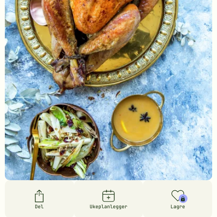
Del
Ukeplanlegger
Lagre