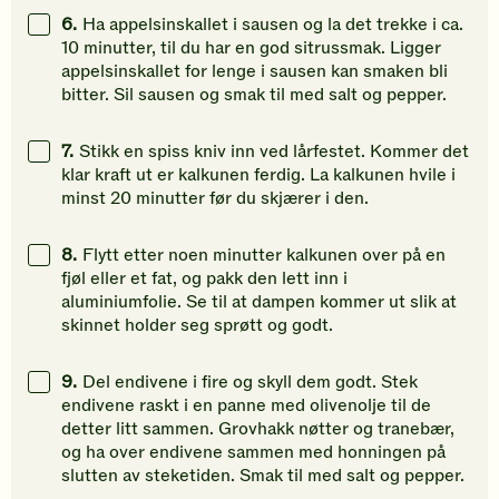
6.
Ha appelsinskallet i sausen og la det trekke i ca.
10 minutter, til du har en god sitrussmak. Ligger
appelsinskallet for lenge i sausen kan smaken bli
bitter. Sil sausen og smak til med salt og pepper.
7.
Stikk en spiss kniv inn ved lårfestet. Kommer det
klar kraft ut er kalkunen ferdig. La kalkunen hvile i
minst 20 minutter før du skjærer i den.
8.
Flytt etter noen minutter kalkunen over på en
fjøl eller et fat, og pakk den lett inn i
aluminiumfolie. Se til at dampen kommer ut slik at
skinnet holder seg sprøtt og godt.
9.
Del endivene i fire og skyll dem godt. Stek
endivene raskt i en panne med olivenolje til de
detter litt sammen. Grovhakk nøtter og tranebær,
og ha over endivene sammen med honningen på
slutten av steketiden. Smak til med salt og pepper.