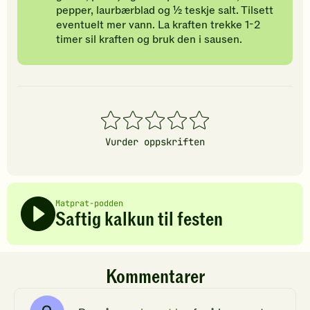
pepper, laurbærblad og ½ teskje salt. Tilsett
eventuelt mer vann. La kraften trekke 1-2
timer sil kraften og bruk den i sausen.
1
2
3
4
5
stjerner
stjerner
stjerner
stjerner
stjerner
Vurder oppskriften
Matprat-podden
Saftig kalkun til festen
Kommentarer