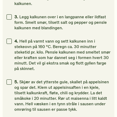
kalkunen.
3.
Legg kalkunen over i en langpanne eller ildfast
form. Smelt smør, tilsett salt og pepper og pensle
kalkunen med blandingen.
4.
Hell på varmt vann og sett kalkunen inn i
stekeovn på 160 °C. Beregn ca. 30 minutter
steketid pr. kilo. Pensle kalkunen med smeltet smør
eller kraften som har dannet seg i formen hvert 30
minutt. Det vil gi ekstra smak og flott gyllen farge
på skinnet.
5.
Skjær av det ytterste gule, skallet på appelsinen
og spar det. Klem ut appelsinsaften i en kjele,
tilsett kalkunkraft, fløte, chili og krydder. La det
småkoke i 20 minutter. Rør ut maisenna i litt kaldt
vann. Hell væsken i en tynn stråle i sausen under
omrøring til sausen er passe tykk.