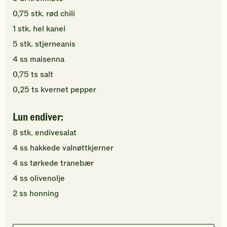
0,75
stk.
rød chili
1
stk.
hel kanel
5
stk.
stjerneanis
4
ss
maisenna
0,75
ts
salt
0,25
ts
kvernet pepper
Lun endiver:
8
stk.
endivesalat
4
ss
hakkede
valnøttkjerner
4
ss
tørkede tranebær
4
ss
olivenolje
2
ss
honning