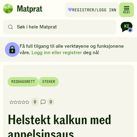
Hopp til hovedinnhold
REGISTRER
/LOGG INN
Matprat
MENY
hjemmeside
Søk
etter
oppskrifter
Ingredienser
Slik gjør du
Kommentarer
Brødsmulesti
eller
Få full tilgang til alle verktøyene og funksjonene
filtre
våre.
Logg inn eller registrer
deg nå!
MIDDAGSRETT
STEKER
0
0
Denne
oppskriften
Helstekt kalkun med
har
foreløpig
appelsinsaus
ingen