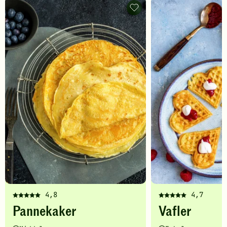
Pannekaker
-
legg
til
favoritter
4,8
4,7
Denne
Denne
Pannekaker
Vafler
oppskriften
oppskriften
har
har