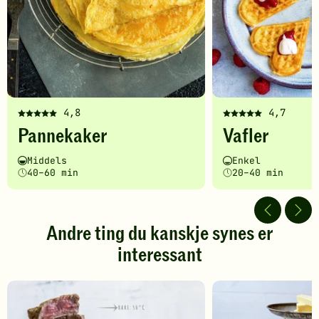
4,8
4,7
Denne
Denne
Pannekaker
Vafler
oppskriften
oppskriften
har
har
Vanskelighetsgrad
Tilberedningstid
Vanskelighetsgrad
Tilberedningstid
Middels
Enkel
fått
fått
40–60 min
20–40 min
5
5
av
av
5
5
stjerner.
stjerner.
Andre ting du kanskje synes er
Klikk
Klikk
interessant
for
for
å
å
gi
gi
din
din
vurdering.
vurdering.