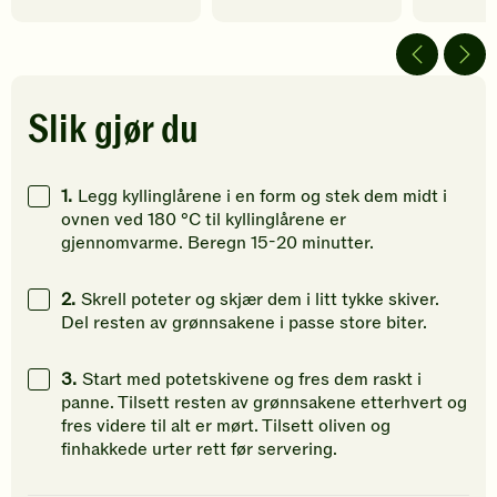
5
5
5
av
av
av
5
5
5
stjerner.
stjerner.
stjerner.
Klikk
Klikk
Klikk
Slik gjør du
for
for
for
å
å
å
gi
gi
gi
1.
Legg kyllinglårene i en form og stek dem midt i
din
din
din
ovnen ved 180 °C til kyllinglårene er
vurdering.
vurdering.
vurdering
gjennomvarme. Beregn 15-20 minutter.
2.
Skrell poteter og skjær dem i litt tykke skiver.
Del resten av grønnsakene i passe store biter.
3.
Start med potetskivene og fres dem raskt i
panne. Tilsett resten av grønnsakene etterhvert og
fres videre til alt er mørt. Tilsett oliven og
finhakkede urter rett før servering.