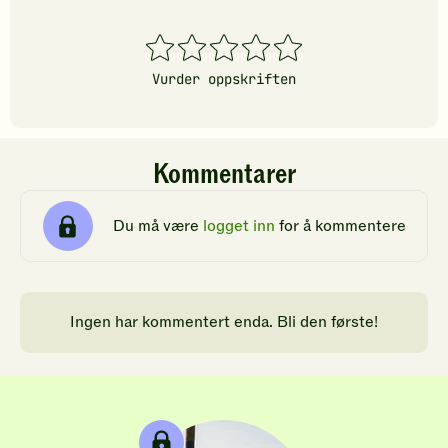
1
2
3
4
5
stjerner
stjerner
stjerner
stjerner
stjerner
Vurder oppskriften
Kommentarer
Du må være
logget inn
for å kommentere
Ingen har kommentert enda. Bli den første!