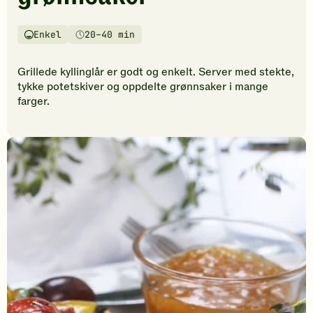
vurderinger.
Bli
den
Enkel
20–40 min
Vanskelighetsgrad
Tilberedningstid
første
til
Grillede kyllinglår er godt og enkelt. Server med stekte,
å
tykke potetskiver og oppdelte grønnsaker i mange
vurdere
farger.
denne
oppskriften.