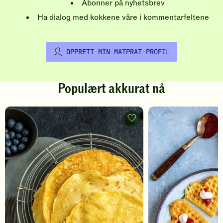
Abonner på nyhetsbrev
Ha dialog med kokkene våre i kommentarfeltene
OPPRETT MIN MATPRAT-PROFIL
Populært akkurat nå
Pannekaker
-
legg
til
favoritter