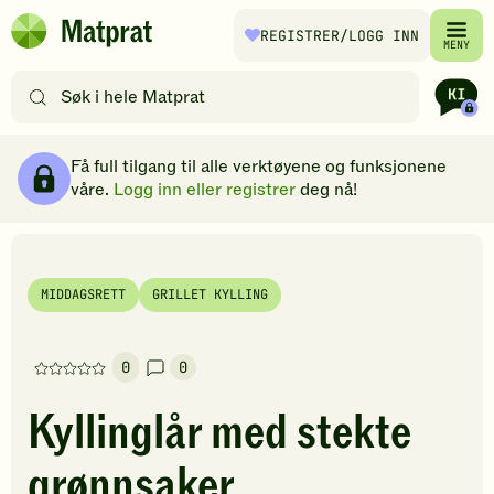
Hopp til hovedinnhold
REGISTRER
/LOGG INN
Matprat
MENY
hjemmeside
Søk
etter
oppskrifter
Ingredienser
Slik gjør du
Kommentarer
Brødsmulesti
eller
Få full tilgang til alle verktøyene og funksjonene
filtre
våre.
Logg inn eller registrer
deg nå!
MIDDAGSRETT
GRILLET KYLLING
0
0
Denne
oppskriften
Kyllinglår med stekte
har
foreløpig
grønnsaker
ingen