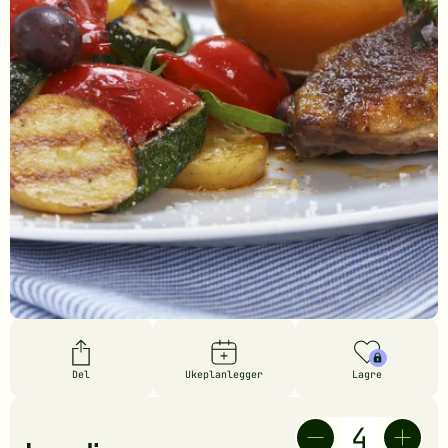
Del
Ukeplanlegger
Lagre