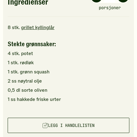
Ingredienser
porsjoner
8
stk.
grillet kyllinglår
Stekte grønnsaker:
4
stk.
potet
1
stk.
rødløk
1
stk.
grønn squash
2
ss
nøytral olje
0,5
dl
sorte oliven
1
ss
hakkede
friske urter
LEGG I HANDLELISTEN