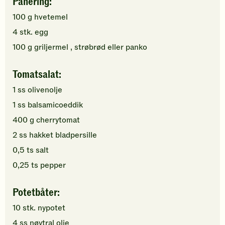
Panering:
100
g
hvetemel
4
stk.
egg
100
g
griljermel
, strøbrød eller panko
Tomatsalat:
1
ss
olivenolje
1
ss
balsamicoeddik
400
g
cherrytomat
2
ss
hakket
bladpersille
0,5
ts
salt
0,25
ts
pepper
Potetbåter:
10
stk.
nypotet
4
ss
nøytral olje