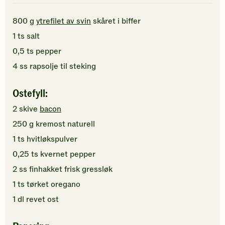
800
g
ytrefilet av svin
skåret i biffer
1
ts
salt
0,5
ts
pepper
4
ss
rapsolje
til steking
Ostefyll:
2
skive
bacon
250
g
kremost naturell
1
ts
hvitløkspulver
0,25
ts
kvernet pepper
2
ss
finhakket
frisk gressløk
1
ts
tørket oregano
1
dl
revet ost