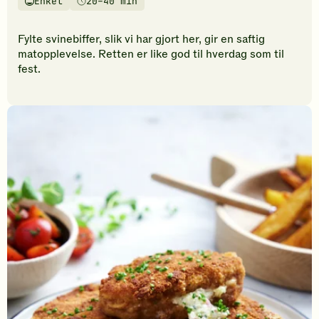
Enkel
20–40 min
vurderinger.
Vanskelighetsgrad
Tilberedningstid
Bli
den
Fylte svinebiffer, slik vi har gjort her, gir en saftig
første
matopplevelse. Retten er like god til hverdag som til
til
fest.
å
vurdere
denne
oppskriften.