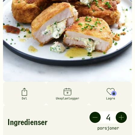
Del
Ukeplanlegger
Lagre
Ingredienser
porsjoner