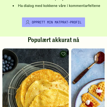
Ha dialog med kokkene våre i kommentarfeltene
OPPRETT MIN MATPRAT-PROFIL
Populært akkurat nå
Pannekaker
-
legg
til
favoritter