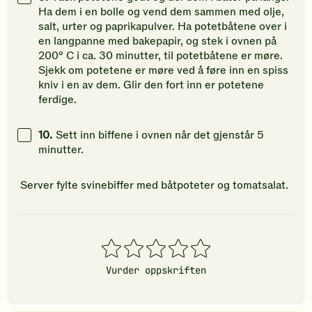
Ha dem i en bolle og vend dem sammen med olje,
salt, urter og paprikapulver. Ha potetbåtene over i
en langpanne med bakepapir, og stek i ovnen på
200° C i ca. 30 minutter, til potetbåtene er møre.
Sjekk om potetene er møre ved å føre inn en spiss
kniv i en av dem. Glir den fort inn er potetene
ferdige.
10.
Sett inn biffene i ovnen når det gjenstår 5
minutter.
Server fylte svinebiffer med båtpoteter og tomatsalat.
1
2
3
4
5
stjerner
stjerner
stjerner
stjerner
stjerner
Vurder oppskriften