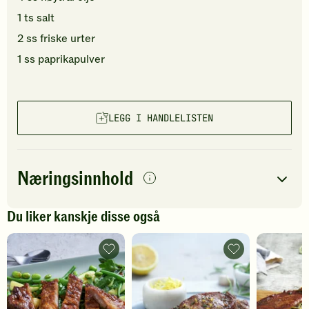
1
ts
salt
2
ss
friske urter
1
ss
paprikapulver
LEGG I HANDLELISTEN
Næringsinnhold
per
porsjon
Du liker kanskje disse også
Navn på
Energi
antall
1051
kcal
næringsstoffet
Nakkekoteletter
Nakkekoteletter
med
-
Fett
57
g
honning,
legg
lime
til
Protein
73
g
og
favoritter
soya