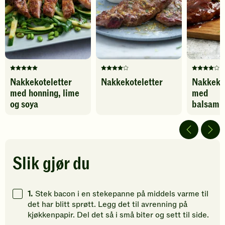
-
Karbohydrater
57
g
legg
til
favoritter
Denne
Denne
Denne
Nakkekoteletter
Nakkekoteletter
Nakkekot
oppskriften
oppskriften
oppskrif
med honning, lime
med
har
har
har
fått
fått
fått
og soya
balsami
5
4
4
av
av
av
5
5
5
stjerner.
stjerner.
stjerner.
Klikk
Klikk
Klikk
Slik gjør du
for
for
for
å
å
å
gi
gi
gi
1.
Stek bacon i en stekepanne på middels varme til
din
din
din
det har blitt sprøtt. Legg det til avrenning på
vurdering.
vurdering.
vurdering
kjøkkenpapir. Del det så i små biter og sett til side.