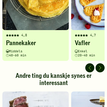
4,8
4,7
Denne
Denne
Pannekaker
Vafler
oppskriften
oppskriften
har
har
Vanskelighetsgrad
Tilberedningstid
Vanskelighetsgrad
Tilberedningstid
Middels
Enkel
fått
fått
40–60 min
20–40 min
5
5
av
av
5
5
stjerner.
stjerner.
Andre ting du kanskje synes er
Klikk
Klikk
interessant
for
for
å
å
gi
gi
din
din
vurdering.
vurdering.