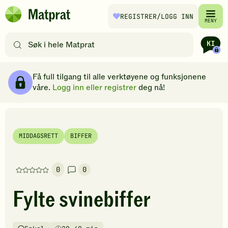
Hopp til hovedinnhold
REGISTRER
/LOGG INN
Matprat
MENY
hjemmeside
Søk
etter
oppskrifter
Ingredienser
Slik gjør du
Kommentarer
Brødsmulesti
eller
Få full tilgang til alle verktøyene og funksjonene
filtre
våre.
Logg inn eller registrer
deg nå!
MIDDAGSRETT
BIFFER
0
0
Denne
oppskriften
Fylte svinebiffer
har
foreløpig
ingen