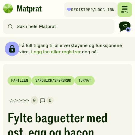
Hopp til hovedinnhold
REGISTRER
/LOGG INN
Matprat
MENY
hjemmeside
Søk
etter
oppskrifter
Ingredienser
Slik gjør du
Kommentarer
Brødsmulesti
eller
Få full tilgang til alle verktøyene og funksjonene
filtre
våre.
Logg inn eller registrer
deg nå!
FAMILIEN
SANDWICH/SMØRBRØD
TURMAT
0
0
Denne
oppskriften
Fylte baguetter med
har
foreløpig
ost, egg og bacon
ingen