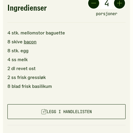
Ingredienser
porsjoner
4
stk.
mellomstor
baguette
8
skive
bacon
8
stk.
egg
4
ss
melk
2
dl
revet ost
2
ss
frisk gressløk
8
blad
frisk basilikum
LEGG I HANDLELISTEN