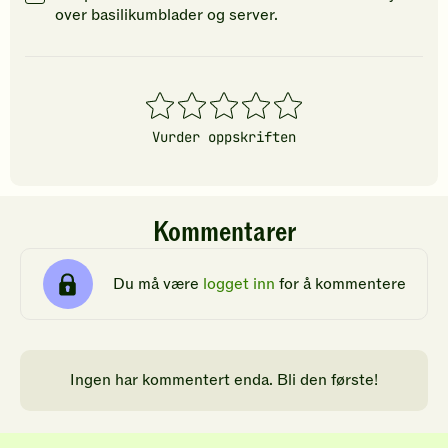
over basilikumblader og server.
1
2
3
4
5
stjerner
stjerner
stjerner
stjerner
stjerner
Vurder oppskriften
Kommentarer
Du må være
logget inn
for å kommentere
Ingen har kommentert enda. Bli den første!