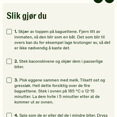
av
av
av
5
5
5
stjerner.
stjerner.
stjerner.
Slik gjør du
Klikk
Klikk
Klikk
for
for
for
å
å
å
1.
Skjær av toppen på baguettene. Fjern litt av
gi
gi
gi
innmaten, så den blir som en båt. Det som blir til
din
din
din
overs kan du for eksempel lage krutonger av, så det
vurdering.
vurdering.
vurdering
er ikke nødvendig å kaste det.
2.
Stek baconskivene og skjær dem i passerlige
biter.
3.
Pisk eggene sammen med melk. Tilsett ost og
gressløk. Hell dette forsiktig over de fire
baguettene. Stek i ovnen på 185 °C o 12-15
minutter. La dem hvile i 5 minutter etter at de
kommer ut av ovnen.
4.
Spis som de er eller del de i mindre biter. Dryss