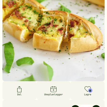
Del
Ukeplanlegger
Lagre