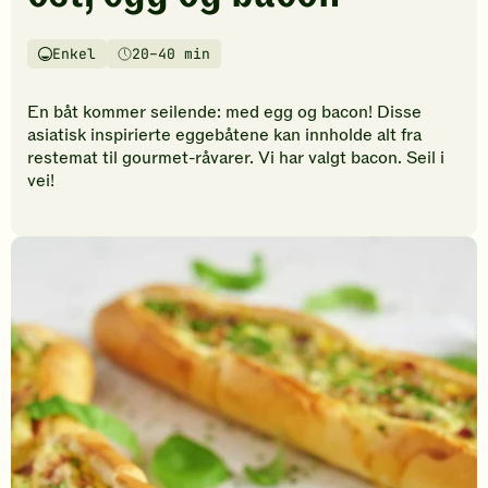
vurderinger.
Bli
den
Enkel
20–40 min
Vanskelighetsgrad
Tilberedningstid
første
til
En båt kommer seilende: med egg og bacon! Disse
å
asiatisk inspirierte eggebåtene kan innholde alt fra
vurdere
restemat til gourmet-råvarer. Vi har valgt bacon. Seil i
denne
vei!
oppskriften.