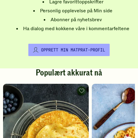
Lagre favorittoppskrifter
Personlig opplevelse på Min side
Abonner på nyhetsbrev
Ha dialog med kokkene våre i kommentarfeltene
OPPRETT MIN MATPRAT-PROFIL
Populært akkurat nå
Pannekaker
-
legg
til
favoritter