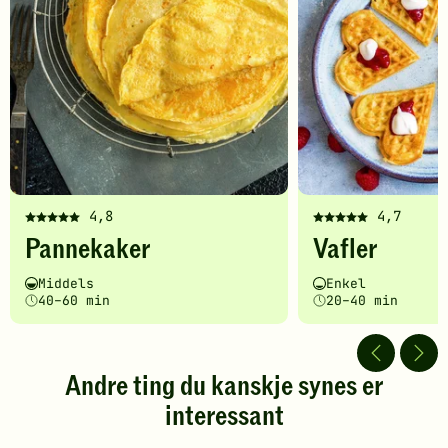
4,8
4,7
Denne
Denne
Pannekaker
Vafler
oppskriften
oppskriften
har
har
Vanskelighetsgrad
Tilberedningstid
Vanskelighetsgrad
Tilberedningstid
Middels
Enkel
fått
fått
40–60 min
20–40 min
5
5
av
av
5
5
stjerner.
stjerner.
Andre ting du kanskje synes er
Klikk
Klikk
interessant
for
for
å
å