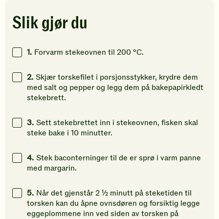
stjerner.
stjerner.
stjerner.
Klikk
Klikk
Klikk
Slik gjør du
for
for
for
å
å
å
gi
gi
gi
1.
Forvarm stekeovnen til 200 °C.
din
din
din
vurdering.
vurdering.
vurdering
2.
Skjær torskefilet i porsjonsstykker, krydre dem
med salt og pepper og legg dem på bakepapirkledt
stekebrett.
3.
Sett stekebrettet inn i stekeovnen, fisken skal
steke bake i 10 minutter.
4.
Stek baconterninger til de er sprø i varm panne
med margarin.
5.
Når det gjenstår 2 ½ minutt på steketiden til
torsken kan du åpne ovnsdøren og forsiktig legge
eggeplommene inn ved siden av torsken på