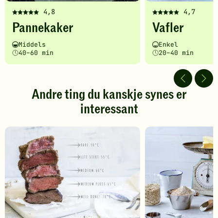
4,8
4,7
Denne
Denne
Pannekaker
Vafler
oppskriften
oppskriften
har
har
Vanskelighetsgrad
Tilberedningstid
Vanskelighetsgrad
Tilberedningstid
Middels
Enkel
fått
fått
40–60 min
20–40 min
5
5
av
av
5
5
stjerner.
stjerner.
Andre ting du kanskje synes er
Klikk
Klikk
interessant
for
for
å
å
gi
gi
din
din
vurdering.
vurdering.