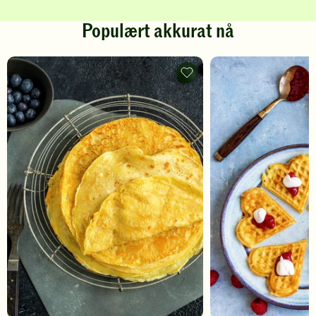
Populært akkurat nå
Pannekaker
-
legg
til
favoritter