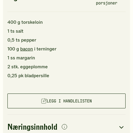
porsjoner
400
g
torskeloin
1
ts
salt
0,5
ts
pepper
100
g
bacon
i terninger
1
ss
margarin
2
stk.
eggeplomme
0,25
pk
bladpersille
LEGG I HANDLELISTEN
Næringsinnhold