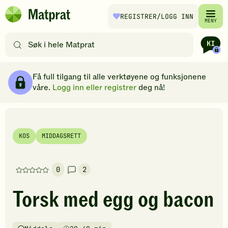
Hopp til hovedinnhold
REGISTRER
/LOGG INN
Matprat
MENY
hjemmeside
Søk
etter
oppskrifter
Ingredienser
Slik gjør du
Kommentarer
Brødsmulesti
eller
Få full tilgang til alle verktøyene og funksjonene
filtre
våre.
Logg inn eller registrer
deg nå!
KOS
MIDDAGSRETT
0
2
Denne
oppskriften
Torsk med egg og bacon
har
foreløpig
ingen