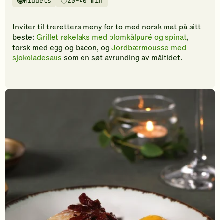
Middels
20–40 min
vurderinger.
Vanskelighetsgrad
Tilberedningstid
Bli
den
Inviter til treretters meny for to med norsk mat på sitt
første
beste:
Grillet røkelaks med blomkålpuré og spinat
,
til
torsk med egg og bacon, og
Jordbærmousse med
å
sjokoladesaus
som en søt avrunding av måltidet.
vurdere
denne
oppskriften.