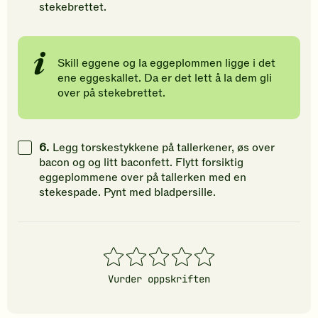
stekebrettet.
Skill eggene og la eggeplommen ligge i det
ene eggeskallet. Da er det lett å la dem gli
over på stekebrettet.
6.
Legg torskestykkene på tallerkener, øs over
bacon og og litt baconfett. Flytt forsiktig
eggeplommene over på tallerken med en
stekespade. Pynt med bladpersille.
1
2
3
4
5
stjerner
stjerner
stjerner
stjerner
stjerner
Vurder oppskriften