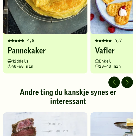
4,8
4,7
Denne
Denne
Pannekaker
Vafler
oppskriften
oppskriften
har
har
Vanskelighetsgrad
Tilberedningstid
Vanskelighetsgrad
Tilberedningstid
Middels
Enkel
fått
fått
40–60 min
20–40 min
5
5
av
av
5
5
stjerner.
stjerner.
Andre ting du kanskje synes er
Klikk
Klikk
interessant
for
for
å
å
gi
gi
din
din
vurdering.
vurdering.