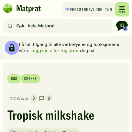
Hopp til hovedinnhold
REGISTRER
/LOGG INN
Matprat
MENY
hjemmeside
Søk
etter
oppskrifter
Ingredienser
Slik gjør du
Kommentarer
Brødsmulesti
eller
Få full tilgang til alle verktøyene og funksjonene
filtre
våre.
Logg inn eller registrer
deg nå!
KOS
DRIKKE
0
0
Denne
oppskriften
Tropisk milkshake
har
foreløpig
ingen