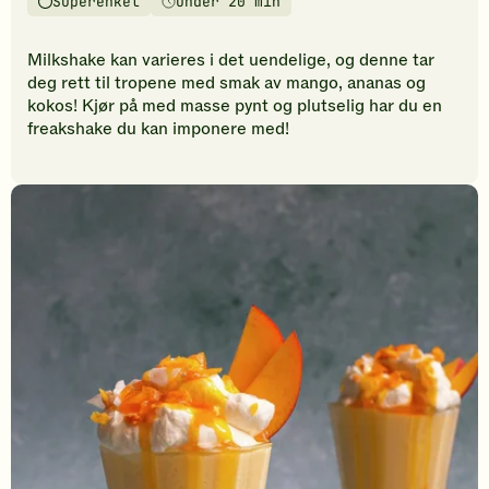
Superenkel
Under 20 min
vurderinger.
Vanskelighetsgrad
Tilberedningstid
Bli
den
Milkshake kan varieres i det uendelige, og denne tar
første
deg rett til tropene med smak av mango, ananas og
til
kokos! Kjør på med masse pynt og plutselig har du en
å
freakshake du kan imponere med!
vurdere
denne
oppskriften.