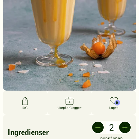
Del
Ukeplanlegger
Lagre
Ingredienser
porsjoner