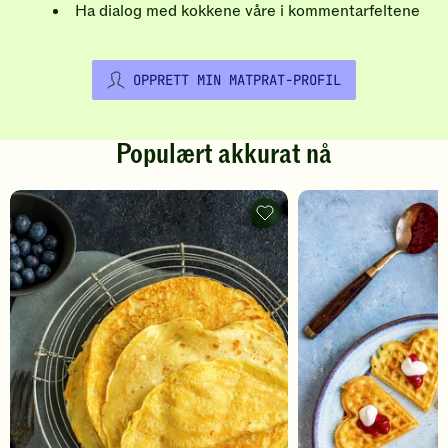
Ha dialog med kokkene våre i kommentarfeltene
OPPRETT MIN MATPRAT-PROFIL
Populært akkurat nå
Pannekaker
-
legg
til
favoritter