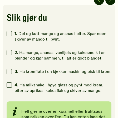
av
av
av
5
5
5
stjerner.
stjerner.
stjerner.
Slik gjør du
Klikk
Klikk
Klikk
for
for
for
å
å
å
1.
Del og kutt mango og ananas i biter. Spar noen
gi
gi
gi
skiver av mango til pynt.
din
din
din
vurdering.
vurdering.
vurdering
2.
Ha mango, ananas, vaniljeis og kokosmelk i en
blender og kjør sammen, til alt er godt blandet.
3.
Ha kremfløte i en kjøkkenmaskin og pisk til krem.
4.
Ha milkshake i høye glass og pynt med krem,
biter av aprikos, kokosflak og skiver av mango.
Hell gjerne over en karamell eller fruktsaus
som prikken over i'en. Du kan enten lage det