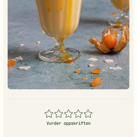
1
2
3
4
5
stjerner
stjerner
stjerner
stjerner
stjerner
Vurder oppskriften