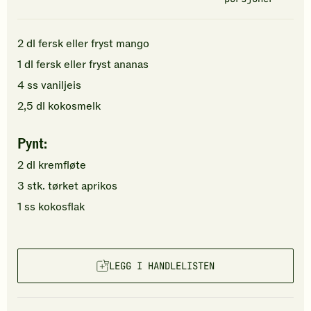
2
dl
fersk eller fryst
mango
1
dl
fersk eller fryst
ananas
4
ss
vaniljeis
2,5
dl
kokosmelk
Pynt:
2
dl
kremfløte
3
stk.
tørket aprikos
1
ss
kokosflak
LEGG I HANDLELISTEN