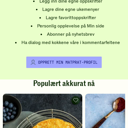
Legg inn dine egne oppskrifter
Lagre dine egne ukemenyer
Lagre favorittoppskrifter
Personlig opplevelse på Min side
Abonner på nyhetsbrev
Ha dialog med kokkene våre i kommentarfeltene
OPPRETT MIN MATPRAT-PROFIL
Populært akkurat nå
Pannekaker
-
legg
til
favoritter