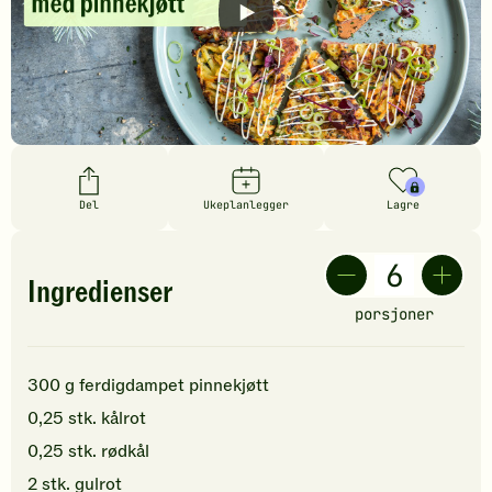
Del
Ukeplanlegger
Lagre
Ingredienser
porsjoner
300
g
ferdigdampet pinnekjøtt
0,25
stk.
kålrot
0,25
stk.
rødkål
2
stk.
gulrot