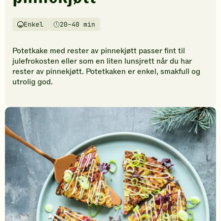
vurderinger.
Bli
den
Enkel
20–40 min
Vanskelighetsgrad
Tilberedningstid
første
til
Potetkake med rester av pinnekjøtt passer fint til
å
julefrokosten eller som en liten lunsjrett når du har
vurdere
rester av pinnekjøtt. Potetkaken er enkel, smakfull og
denne
utrolig god.
oppskriften.