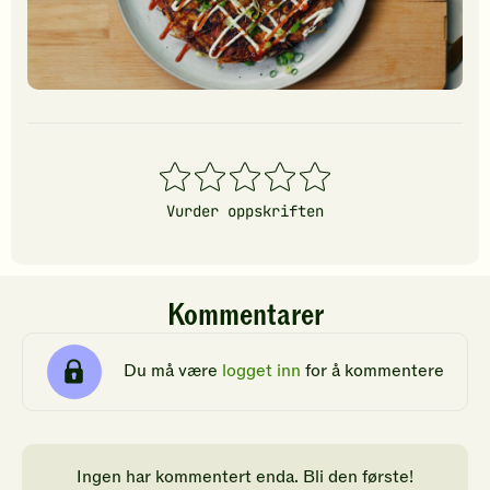
1
2
3
4
5
stjerner
stjerner
stjerner
stjerner
stjerner
Vurder oppskriften
Kommentarer
Du må være
logget inn
for å kommentere
Ingen har kommentert enda. Bli den første!