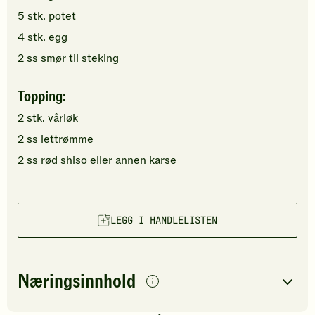
5
stk.
potet
4
stk.
egg
2
ss
smør
til steking
Topping:
2
stk.
vårløk
2
ss
lettrømme
2
ss
rød shiso
eller annen karse
LEGG I HANDLELISTEN
Næringsinnhold
per
porsjon