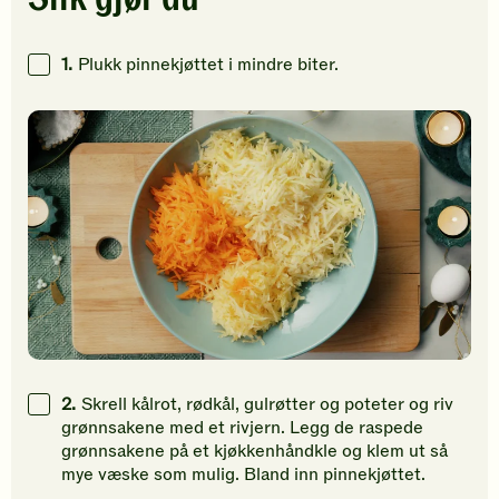
Klikk
Klikk
Klikk
for
for
for
å
å
å
1.
Plukk pinnekjøttet i mindre biter.
gi
gi
gi
din
din
din
vurdering.
vurdering.
vurdering
2.
Skrell kålrot, rødkål, gulrøtter og poteter og riv
grønnsakene med et rivjern. Legg de raspede
grønnsakene på et kjøkkenhåndkle og klem ut så
mye væske som mulig. Bland inn pinnekjøttet.