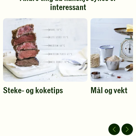
Klikk
Klikk
interessant
for
for
å
å
gi
gi
din
din
vurdering.
vurdering.
Steke- og koketips
Mål og vekt