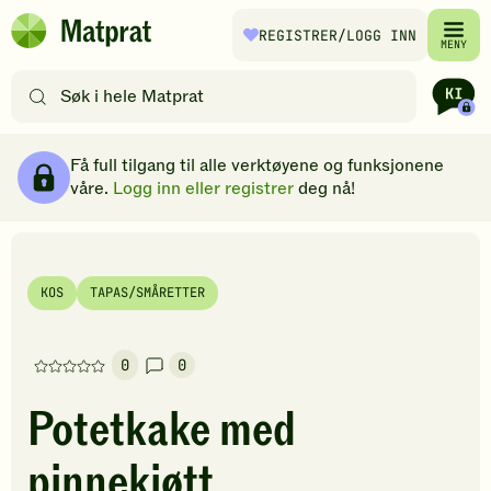
Hopp til hovedinnhold
REGISTRER
/LOGG INN
Matprat
MENY
hjemmeside
Søk
etter
oppskrifter
Ingredienser
Slik gjør du
Kommentarer
Brødsmulesti
eller
Få full tilgang til alle verktøyene og funksjonene
filtre
våre.
Logg inn eller registrer
deg nå!
KOS
TAPAS/SMÅRETTER
0
0
Denne
oppskriften
Potetkake med
har
foreløpig
pinnekjøtt
ingen