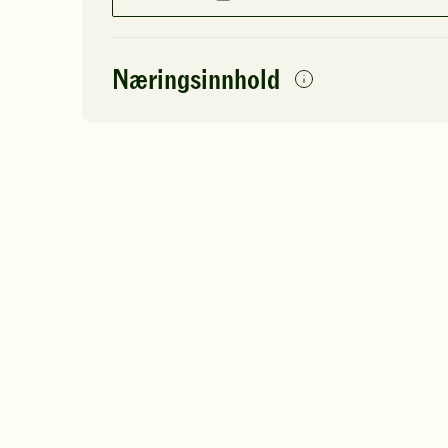
Næringsinnhold
per
porsjon
Navn på
Energi
antall
85
næringsstoffet
Fett
Protein
Karbohydrater