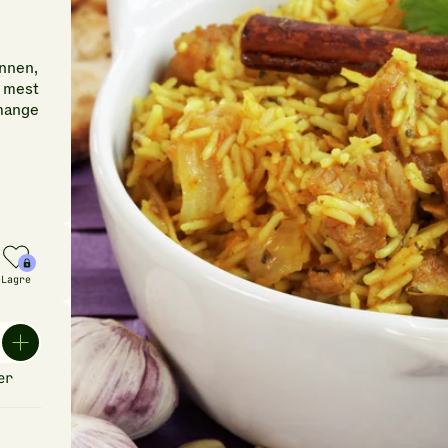
unnen,
e mest
 mange
Lagre
er