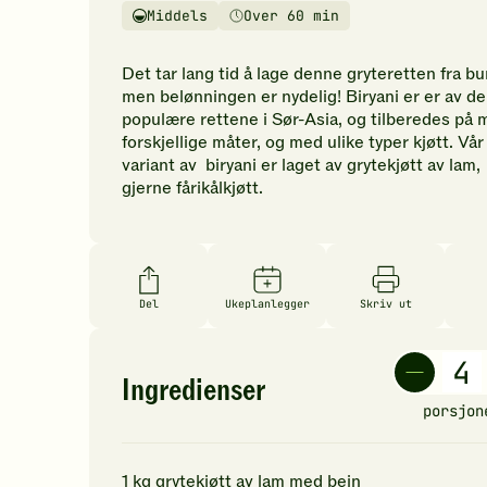
vurderinger.
Middels
Over 60 min
Vanskelighetsgrad
Tilberedningstid
Bli
den
Det tar lang tid å lage denne gryteretten fra b
første
men belønningen er nydelig! Biryani er er av d
til
populære rettene i Sør-Asia, og tilberedes på
å
forskjellige måter, og med ulike typer kjøtt. Vår
vurdere
variant av biryani er laget av grytekjøtt av lam,
denne
gjerne fårikålkjøtt.
oppskriften.
Del
Ukeplanlegger
Skriv ut
Ingredienser
porsjon
1
kg
grytekjøtt av lam med bein