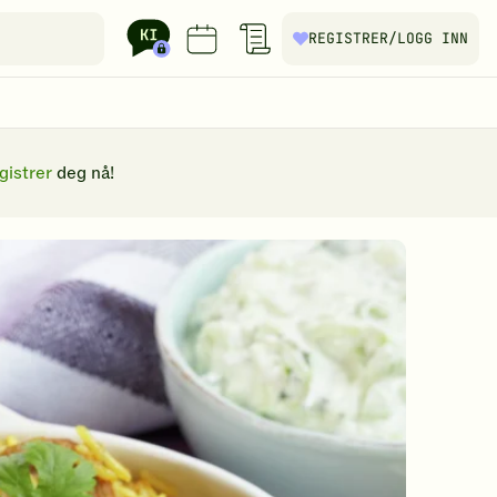
REGISTRER
/LOGG INN
gistrer
deg nå!