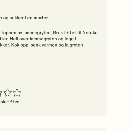
og sukker i en morter.
på toppen av lammegryten. Bruk fettet til å steke
utter. Hell over lammegryten og legg i
ekker. Kok opp, senk varmen og la gryten
4
5
erner
stjerner
stjerner
pskriften