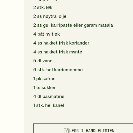
2
stk.
løk
2
ss
nøytral olje
2
ss
gul karripaste
eller garam masala
4
båt
hvitløk
4
ss
hakket
frisk koriander
4
ss
hakket
frisk mynte
5
dl
vann
6
stk.
hel kardemomme
1
pk
safran
1
ts
sukker
4
dl
basmatiris
1
stk.
hel kanel
LEGG I HANDLELISTEN