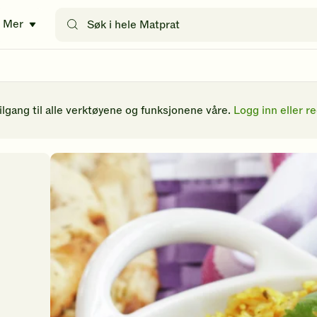
Søk
Mer
etter
oppskrifter
eller
filtre
tilgang til alle verktøyene og funksjonene våre.
Logg inn eller re