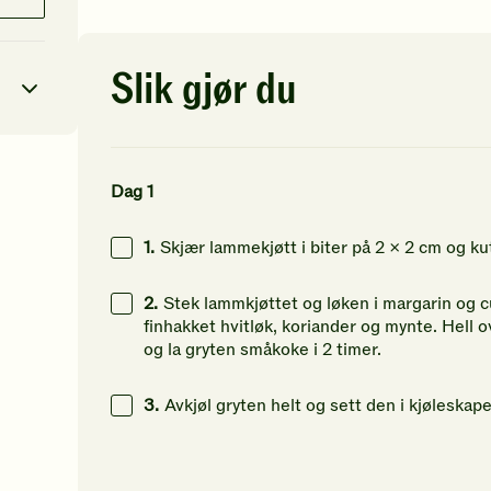
av
av
av
5
5
5
stjerner.
stjerner.
st
Klikk
Klikk
Kl
Slik gjør du
for
for
fo
å
å
å
gi
gi
gi
din
din
di
1
kcal
vurdering.
vurdering.
vu
Dag 1
39
g
1.
Skjær lammekjøtt i biter på 2 x 2 cm og kut
55
g
2.
Stek lammkjøttet og løken i margarin og cur
69
g
finhakket hvitløk, koriander og mynte. Hell 
og la gryten småkoke i 2 timer.
3.
Avkjøl gryten helt og sett den i kjøleskape