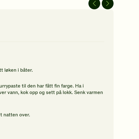
av
av
5
5
jerner.
stjerner.
stjerner.
ikk
Klikk
Klikk
r
for
for
å
å
gi
gi
n
din
din
rdering.
vurdering.
vurdering.
t løken i båter.
rypaste til den har fått fin farge. Ha i
over vann, kok opp og sett på lokk. Senk varmen
t natten over.