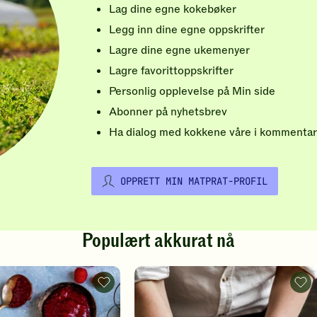
Lag dine egne kokebøker
Legg inn dine egne oppskrifter
Lagre dine egne ukemenyer
Lagre favorittoppskrifter
Personlig opplevelse på Min side
Abonner på nyhetsbrev
Ha dialog med kokkene våre i kommentar
OPPRETT MIN MATPRAT-PROFIL
Populært akkurat nå
Vafler
Pizz
-
-
legg
legg