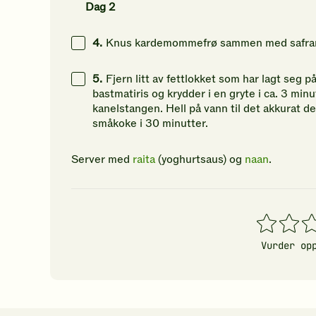
Dag 2
4.
Knus kardemommefrø sammen med safran 
5.
Fjern litt av fettlokket som har lagt seg 
bastmatiris og krydder i en gryte i ca. 3 min
kanelstangen. Hell på vann til det akkurat d
småkoke i 30 minutter.
Server med
raita
(yoghurtsaus) og
naan
.
1
2
3
stjerner
stjerner
stj
Vurder op