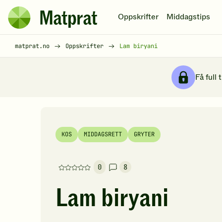
Hopp til hovedinnhold
Oppskrifter
Middagstips
Matprat
hjemmeside
Brødsmulesti
matprat.no
Oppskrifter
Lam biryani
Få full 
KOS
MIDDAGSRETT
GRYTER
0
8
Denne
oppskriften
Lam biryani
har
foreløpig
ingen