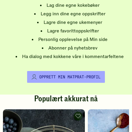
Lag dine egne kokebøker
Legg inn dine egne oppskrifter
Lagre dine egne ukemenyer
Lagre favorittoppskrifter
Personlig opplevelse på Min side
Abonner på nyhetsbrev
Ha dialog med kokkene våre i kommentarfeltene
OPPRETT MIN MATPRAT-PROFIL
Populært akkurat nå
Pannekaker
-
legg
til