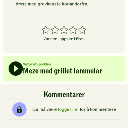
dryss med grovknuste korianderfrø.
1
2
3
4
5
stjerner
stjerner
stjerner
stjerner
stjerner
Vurder oppskriften
Matprat-podden
Meze med grillet lammelår
Kommentarer
Du må være
logget inn
for å kommentere