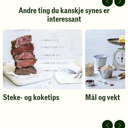
5
5
stjerner.
stjerner.
Andre ting du kanskje synes er
Klikk
Klikk
interessant
for
for
å
å
gi
gi
din
din
vurdering.
vurdering.
Steke- og koketips
Mål og vekt