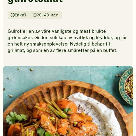
vurderinger.
Bli
den
Enkel
20–40 min
Vanskelighetsgrad
Tilberedningstid
første
til
Gulrot er en av våre vanligste og mest brukte
å
grønnsaker. Gi den selskap av hvitløk og krydder, og får
vurdere
en helt ny smaksopplevelse. Nydelig tilbehør til
denne
grillmat, og som en av flere småretter på en buffet.
oppskriften.