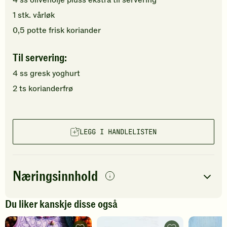
4
ss
olivenolje
pluss ekstra til servering
1
stk.
vårløk
0,5
potte
frisk koriander
Til servering:
4
ss
gresk yoghurt
2
ts
korianderfrø
LEGG I HANDLELISTEN
Næringsinnhold
per
porsjon
Du liker kanskje disse også
Navn på
Energi
antall
207
kcal
næringsstoffet