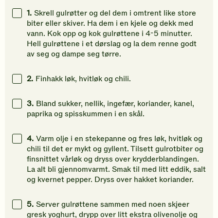
gi
gi
gi
1.
Skrell gulrøtter og del dem i omtrent like store
din
din
din
biter eller skiver. Ha dem i en kjele og dekk med
vurdering.
vurdering.
vurdering
vann. Kok opp og kok gulrøttene i 4-5 minutter.
Hell gulrøttene i et dørslag og la dem renne godt
av seg og dampe seg tørre.
2.
Finhakk løk, hvitløk og chili.
3.
Bland sukker, nellik, ingefær, koriander, kanel,
paprika og spisskummen i en skål.
4.
Varm olje i en stekepanne og fres løk, hvitløk og
chili til det er mykt og gyllent. Tilsett gulrotbiter og
finsnittet vårløk og dryss over krydderblandingen.
La alt bli gjennomvarmt. Smak til med litt eddik, salt
og kvernet pepper. Dryss over hakket koriander.
5.
Server gulrøttene sammen med noen skjeer
gresk yoghurt, drypp over litt ekstra olivenolje og