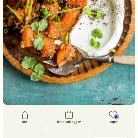
Del
Ukeplanlegger
Lagre