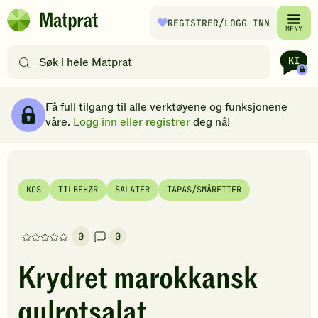
Hopp til hovedinnhold
REGISTRER
/LOGG INN
Matprat
MENY
hjemmeside
Søk
etter
oppskrifter
Ingredienser
Slik gjør du
Kommentarer
Brødsmulesti
eller
Få full tilgang til alle verktøyene og funksjonene
filtre
våre.
Logg inn eller registrer
deg nå!
KOS
TILBEHØR
SALATER
TAPAS/SMÅRETTER
0
0
Denne
oppskriften
Krydret marokkansk
har
foreløpig
gulrotsalat
ingen