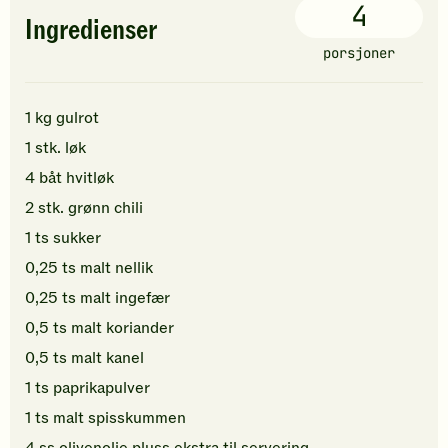
4
Ingredienser
porsjoner
1
kg
gulrot
1
stk.
løk
4
båt
hvitløk
2
stk.
grønn chili
1
ts
sukker
0,25
ts
malt nellik
0,25
ts
malt ingefær
0,5
ts
malt koriander
0,5
ts
malt kanel
1
ts
paprikapulver
1
ts
malt spisskummen