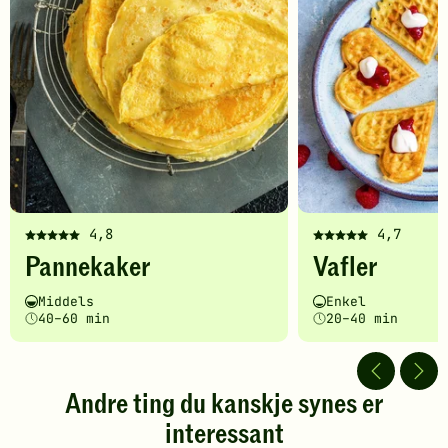
4,8
4,7
Denne
Denne
Pannekaker
Vafler
oppskriften
oppskriften
har
har
Vanskelighetsgrad
Tilberedningstid
Vanskelighetsgrad
Tilberedningstid
Middels
Enkel
fått
fått
40–60 min
20–40 min
5
5
av
av
5
5
stjerner.
stjerner.
Andre ting du kanskje synes er
Klikk
Klikk
interessant
for
for