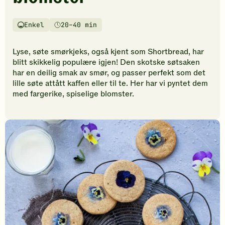
vurderinger.
Bli
den
Enkel
20–40 min
Vanskelighetsgrad
Tilberedningstid
første
til
Lyse, søte smørkjeks, også kjent som Shortbread, har
å
blitt skikkelig populære igjen! Den skotske søtsaken
vurdere
har en deilig smak av smør, og passer perfekt som det
denne
lille søte attått kaffen eller til te. Her har vi pyntet dem
oppskriften.
med fargerike, spiselige blomster.