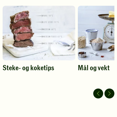
å
å
gi
gi
din
din
vurdering.
vurdering.
Steke- og koketips
Mål og vekt