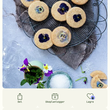
Del
Ukeplanlegger
Lagre