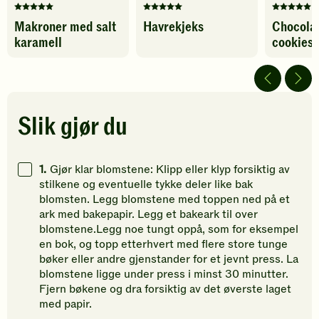
Denne
Denne
Denne
Makroner med salt
Havrekjeks
Chocolat
oppskriften
oppskriften
oppskrif
karamell
cookies
har
har
har
fått
fått
fått
5
5
5
av
av
av
5
5
5
stjerner.
stjerner.
stjerner.
Slik gjør du
Klikk
Klikk
Klikk
for
for
for
å
å
å
1.
Gjør klar blomstene: Klipp eller klyp forsiktig av
gi
gi
gi
stilkene og eventuelle tykke deler like bak
din
din
din
blomsten. Legg blomstene med toppen ned på et
vurdering.
vurdering.
vurdering
ark med bakepapir. Legg et bakeark til over
blomstene.Legg noe tungt oppå, som for eksempel
en bok, og topp etterhvert med flere store tunge
bøker eller andre gjenstander for et jevnt press. La
blomstene ligge under press i minst 30 minutter.
Fjern bøkene og dra forsiktig av det øverste laget
med papir.