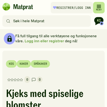
Hopp til hovedinnhold
REGISTRER
/LOGG INN
Matprat
MENY
hjemmeside
Søk
etter
oppskrifter
Ingredienser
Slik gjør du
Kommentarer
Brødsmulesti
eller
Få full tilgang til alle verktøyene og funksjonene
filtre
våre.
Logg inn eller registrer
deg nå!
KOS
KAKER
SMÅKAKER
0
0
Denne
oppskriften
Kjeks med spiselige
har
foreløpig
blomster
ingen