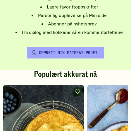
Lagre favorittoppskrifter
Personlig opplevelse på Min side
Abonner på nyhetsbrev
Ha dialog med kokkene våre i kommentarfeltene
OPPRETT MIN MATPRAT-PROFIL
Populært akkurat nå
Pannekaker
-
legg
til
favoritter