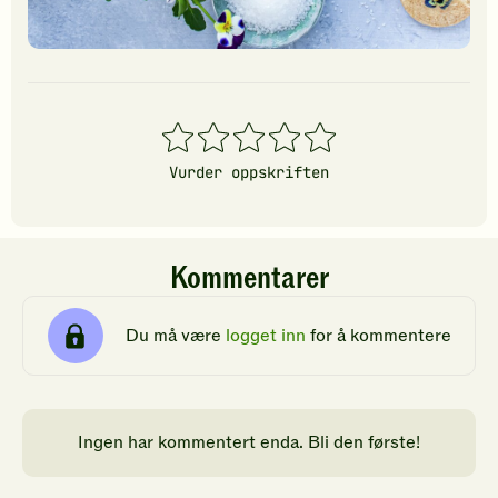
1
2
3
4
5
stjerner
stjerner
stjerner
stjerner
stjerner
Vurder oppskriften
Kommentarer
Du må være
logget inn
for å kommentere
Ingen har kommentert enda. Bli den første!