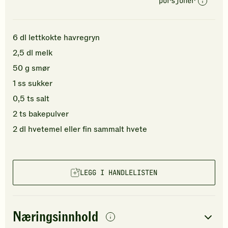
porsjoner
6
dl
lettkokte havregryn
2,5
dl
melk
50
g
smør
1
ss
sukker
0,5
ts
salt
2
ts
bakepulver
2
dl
hvetemel
eller fin sammalt hvete
LEGG I HANDLELISTEN
Næringsinnhold