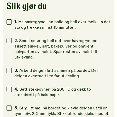
stjerner.
stjerner.
stjerner.
Slik gjør du
Klikk
Klikk
Klikk
for
for
for
å
å
å
1.
Ha havregryne i en bolle og hell over melk. La det
gi
gi
gi
stå og trekke i minst 15 minutter.
din
din
din
vurdering.
vurdering.
vurdering
2.
Smelt smør og hell det over havregrynene.
Tilsett sukker, salt, bakepulver og omtrent
halvparten av melet. Spar resten av melet til
utkjevling.
3.
Arbeid deigen lett sammen på bordet. Del
deigen eventuelt i to før utkjevling.
4.
Sett stekeovnen på 200 °C og dekk to
stekebrett på bakepapir.
5.
Strø litt mel på bordet og kjevle deigen ut til en
tynn leiv, 2-3 mm tykk. Stikk ut runde kjeks med et