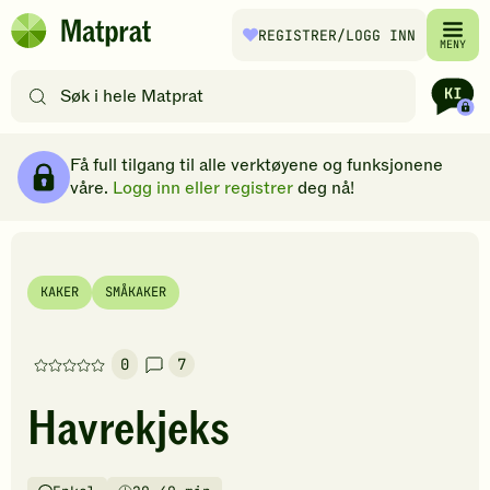
Hopp til hovedinnhold
REGISTRER
/LOGG INN
Matprat
MENY
hjemmeside
Søk
etter
oppskrifter
Ingredienser
Slik gjør du
Kommentarer
Brødsmulesti
eller
Få full tilgang til alle verktøyene og funksjonene
filtre
våre.
Logg inn eller registrer
deg nå!
KAKER
SMÅKAKER
0
7
Denne
oppskriften
Havrekjeks
har
foreløpig
ingen