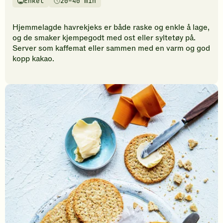
Enkel
20–40 min
vurderinger.
Vanskelighetsgrad
Tilberedningstid
Bli
den
Hjemmelagde havrekjeks er både raske og enkle å lage,
første
og de smaker kjempegodt med ost eller syltetøy på.
til
Server som kaffemat eller sammen med en varm og god
å
kopp kakao.
vurdere
denne
oppskriften.