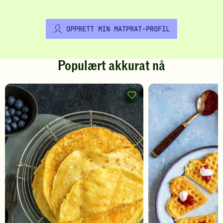
OPPRETT MIN MATPRAT-PROFIL
Populært akkurat nå
Pannekaker
-
legg
til
favoritter