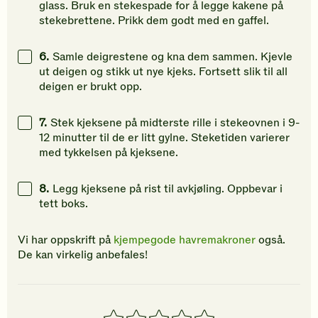
glass. Bruk en stekespade for å legge kakene på
stekebrettene. Prikk dem godt med en gaffel.
6.
Samle deigrestene og kna dem sammen. Kjevle
ut deigen og stikk ut nye kjeks. Fortsett slik til all
deigen er brukt opp.
7.
Stek kjeksene på midterste rille i stekeovnen i 9-
12 minutter til de er litt gylne. Steketiden varierer
med tykkelsen på kjeksene.
8.
Legg kjeksene på rist til avkjøling. Oppbevar i
tett boks.
Vi har oppskrift på
kjempegode havremakroner
også.
De kan virkelig anbefales!
1
2
3
4
5