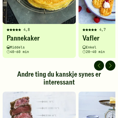
4,8
4,7
Denne
Denne
Pannekaker
Vafler
oppskriften
oppskriften
har
har
Vanskelighetsgrad
Tilberedningstid
Vanskelighetsgrad
Tilberedningstid
Middels
Enkel
fått
fått
40–60 min
20–40 min
5
5
av
av
5
5
stjerner.
stjerner.
Andre ting du kanskje synes er
Klikk
Klikk
interessant
for
for
å
å
gi
gi
din
din
vurdering.
vurdering.