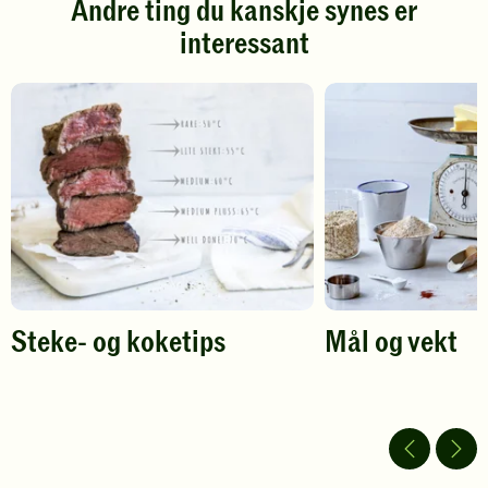
Andre ting du kanskje synes er
Klikk
Klikk
interessant
for
for
å
å
gi
gi
din
din
vurdering.
vurdering.
Steke- og koketips
Mål og vekt