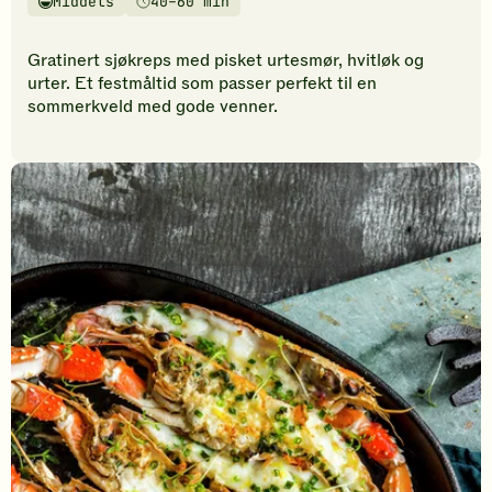
Middels
40–60 min
vurderinger.
Vanskelighetsgrad
Tilberedningstid
Bli
den
Gratinert sjøkreps med pisket urtesmør, hvitløk og
første
urter. Et festmåltid som passer perfekt til en
til
sommerkveld med gode venner.
å
vurdere
denne
oppskriften.