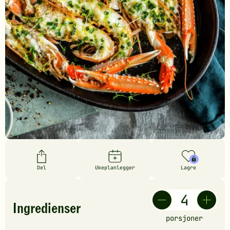
Del
Ukeplanlegger
Lagre
Ingredienser
porsjoner