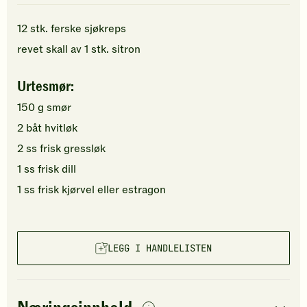
12
stk.
ferske
sjøkreps
revet skall av
1
stk.
sitron
Urtesmør:
150
g
smør
2
båt
hvitløk
2
ss
frisk gressløk
1
ss
frisk dill
1
ss
frisk kjørvel
eller estragon
LEGG I HANDLELISTEN