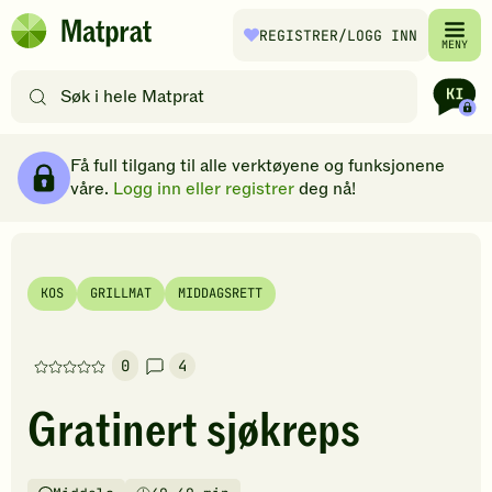
Hopp til hovedinnhold
REGISTRER
/LOGG INN
Matprat
MENY
hjemmeside
Søk
etter
oppskrifter
Ingredienser
Slik gjør du
Kommentarer
Brødsmulesti
eller
Få full tilgang til alle verktøyene og funksjonene
filtre
våre.
Logg inn eller registrer
deg nå!
KOS
GRILLMAT
MIDDAGSRETT
0
4
Denne
oppskriften
Gratinert sjøkreps
har
foreløpig
ingen