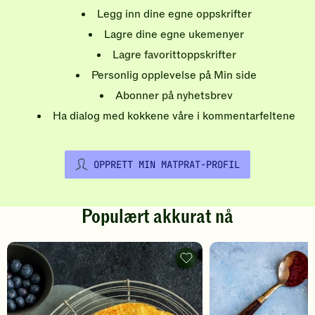
Legg inn dine egne oppskrifter
Lagre dine egne ukemenyer
Lagre favorittoppskrifter
Personlig opplevelse på Min side
Abonner på nyhetsbrev
Ha dialog med kokkene våre i kommentarfeltene
OPPRETT MIN MATPRAT-PROFIL
Populært akkurat nå
Pannekaker
-
legg
til
favoritter