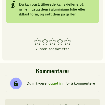
Du kan også tilberede kamskjellene på
grillen. Legg dem i aluminiumsfolie eller
ildfast form, og sett dem på grillen.
1
2
3
4
5
stjerner
stjerner
stjerner
stjerner
stjerner
Vurder oppskriften
Kommentarer
Du må være
logget inn
for å kommentere