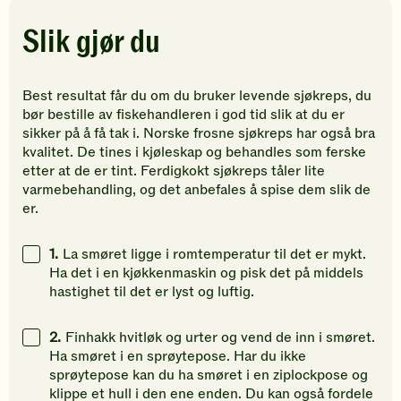
5
5
5
stjerner.
stjerner.
stjerner.
Slik gjør du
Klikk
Klikk
Klikk
for
for
for
å
å
å
Best resultat får du om du bruker levende sjøkreps, du
gi
gi
gi
bør bestille av fiskehandleren i god tid slik at du er
din
din
din
sikker på å få tak i. Norske frosne sjøkreps har også bra
vurdering.
vurdering.
vurdering
kvalitet. De tines i kjøleskap og behandles som ferske
etter at de er tint. Ferdigkokt sjøkreps tåler lite
varmebehandling, og det anbefales å spise dem slik de
er.
1.
La smøret ligge i romtemperatur til det er mykt.
Ha det i en kjøkkenmaskin og pisk det på middels
hastighet til det er lyst og luftig.
2.
Finhakk hvitløk og urter og vend de inn i smøret.
Ha smøret i en sprøytepose. Har du ikke
sprøytepose kan du ha smøret i en ziplockpose og
klippe et hull i den ene enden. Du kan også fordele