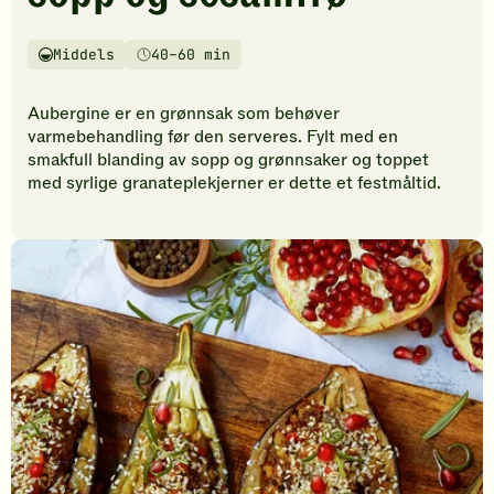
vurderinger.
Bli
den
Middels
40–60 min
Vanskelighetsgrad
Tilberedningstid
første
til
Aubergine er en grønnsak som behøver
å
varmebehandling før den serveres. Fylt med en
vurdere
smakfull blanding av sopp og grønnsaker og toppet
denne
med syrlige granateplekjerner er dette et festmåltid.
oppskriften.