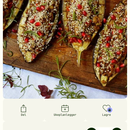
Del
Ukeplanlegger
Lagre