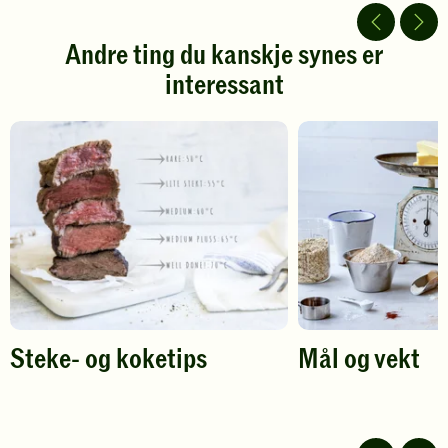
5
5
stjerner.
stjerner.
Andre ting du kanskje synes er
Klikk
Klikk
interessant
for
for
å
å
gi
gi
din
din
vurdering.
vurdering.
Steke- og koketips
Mål og vekt