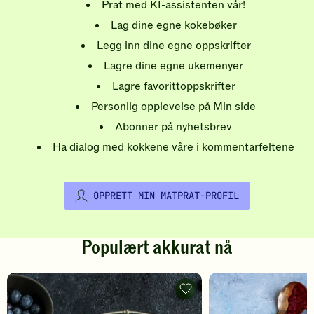
Prat med KI-assistenten vår!
Lag dine egne kokebøker
Legg inn dine egne oppskrifter
Lagre dine egne ukemenyer
Lagre favorittoppskrifter
Personlig opplevelse på Min side
Abonner på nyhetsbrev
Ha dialog med kokkene våre i kommentarfeltene
OPPRETT MIN MATPRAT-PROFIL
Populært akkurat nå
Pannekaker
-
legg