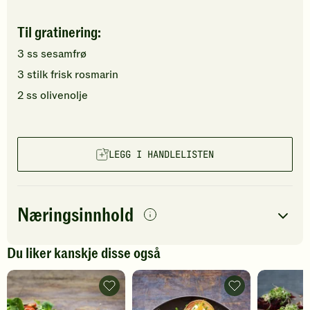
Til gratinering:
3
ss
sesamfrø
3
stilk
frisk rosmarin
2
ss
olivenolje
LEGG I HANDLELISTEN
Næringsinnhold
per
porsjon
Du liker kanskje disse også
Navn på
Energi
antall
285
kcal
næringsstoffet
Pannekaker
Kikert-
med
lapper
Fett
11
g