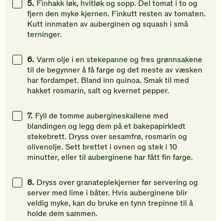
5.
Finhakk løk, hvitløk og sopp. Del tomat i to og
fjern den myke kjernen. Finkutt resten av tomaten.
Kutt innmaten av auberginen og squash i små
terninger.
6.
Varm olje i en stekepanne og fres grønnsakene
til de begynner å få farge og det meste av væsken
har fordampet. Bland inn quinoa. Smak til med
hakket rosmarin, salt og kvernet pepper.
7.
Fyll de tomme aubergineskallene med
blandingen og legg dem på et bakepapirkledt
stekebrett. Dryss over sesamfrø, rosmarin og
olivenolje. Sett brettet i ovnen og stek i 10
minutter, eller til auberginene har fått fin farge.
8.
Dryss over granateplekjerner før servering og
server med lime i båter. Hvis auberginene blir
veldig myke, kan du bruke en tynn trepinne til å
holde dem sammen.