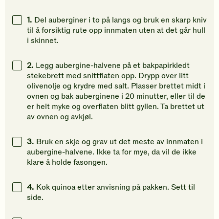
vurdering.
vurdering.
vurdering
1.
Del auberginer i to på langs og bruk en skarp kniv
til å forsiktig rute opp innmaten uten at det går hull
i skinnet.
2.
Legg aubergine-halvene på et bakpapirkledt
stekebrett med snittflaten opp. Drypp over litt
olivenolje og krydre med salt. Plasser brettet midt i
ovnen og bak auberginene i 20 minutter, eller til de
er helt myke og overflaten blitt gyllen. Ta brettet ut
av ovnen og avkjøl.
3.
Bruk en skje og grav ut det meste av innmaten i
aubergine-halvene. Ikke ta for mye, da vil de ikke
klare å holde fasongen.
4.
Kok quinoa etter anvisning på pakken. Sett til
side.