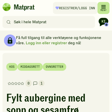
Hopp til hovedinnhold
REGISTRER
/LOGG INN
Matprat
MENY
hjemmeside
Søk
etter
oppskrifter
Ingredienser
Slik gjør du
Kommentarer
Brødsmulesti
eller
Få full tilgang til alle verktøyene og funksjonene
filtre
våre.
Logg inn eller registrer
deg nå!
KOS
MIDDAGSRETT
OVNSRETTER
0
1
Denne
oppskriften
Fylt aubergine med
har
foreløpig
sopp og sesamfrø
ingen