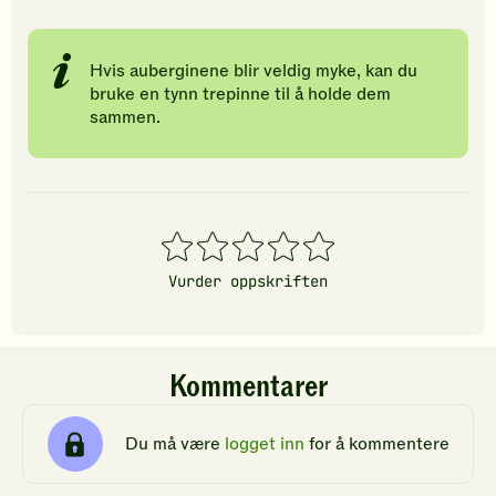
Hvis auberginene blir veldig myke, kan du
bruke en tynn trepinne til å holde dem
sammen.
1
2
3
4
5
stjerner
stjerner
stjerner
stjerner
stjerner
Vurder oppskriften
Kommentarer
Du må være
logget inn
for å kommentere