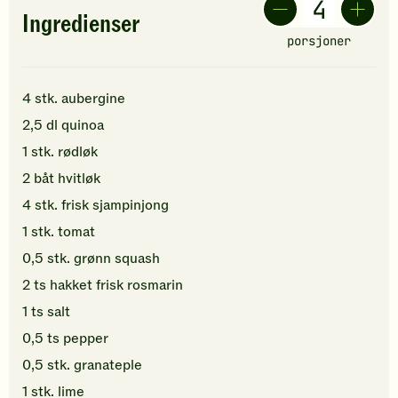
Ingredienser
porsjoner
4
stk.
aubergine
2,5
dl
quinoa
1
stk.
rødløk
2
båt
hvitløk
4
stk.
frisk sjampinjong
1
stk.
tomat
0,5
stk.
grønn squash
2
ts
hakket
frisk rosmarin
1
ts
salt
0,5
ts
pepper
0,5
stk.
granateple
1
stk.
lime