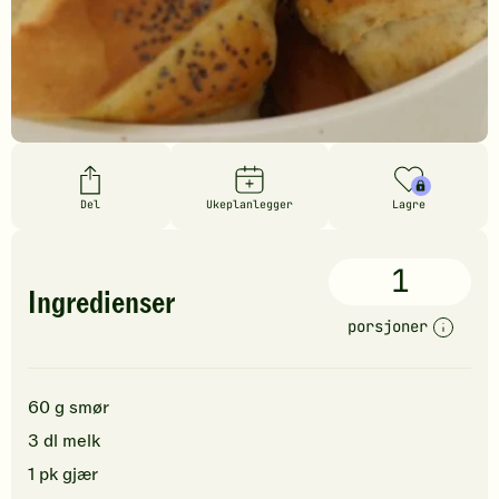
Del
Ukeplanlegger
Lagre
1
Ingredienser
porsjoner
60
g
smør
3
dl
melk
1
pk
gjær