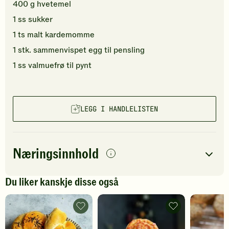
400
g
hvetemel
1
ss
sukker
1
ts
malt kardemomme
1
stk.
sammenvispet
egg
til pensling
1
ss
valmuefrø
til pynt
LEGG I HANDLELISTEN
Næringsinnhold
per
porsjon
Du liker kanskje disse også
Navn på
Energi
antall
2132
kcal
næringsstoffet
Ost-
Pizzasnurrer
og
-
Fett
72
g
skinkehorn
legg