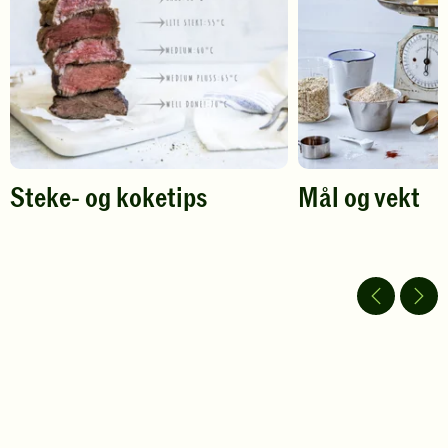
vurdering.
vurdering.
Steke- og koketips
Mål og vekt