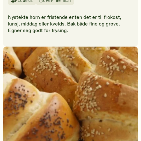
Middels
Over 60 min
vurderinger.
Vanskelighetsgrad
Tilberedningstid
Bli
den
Nystekte horn er fristende enten det er til frokost,
første
lunsj, middag eller kvelds. Bak både fine og grove.
til
Egner seg godt for frysing.
å
vurdere
denne
oppskriften.