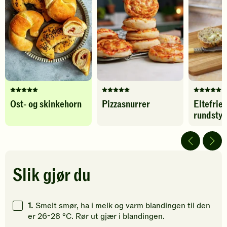
-
til
Protein
78
g
legg
favoritter
til
favoritter
Karbohydrater
264
g
Denne
Denne
Denne
Ost- og skinkehorn
Pizzasnurrer
Eltefrie
oppskriften
oppskriften
oppskrif
rundsty
har
har
har
fått
fått
fått
5
5
5
av
av
av
5
5
5
stjerner.
stjerner.
stjerner.
Slik gjør du
Klikk
Klikk
Klikk
for
for
for
å
å
å
1.
Smelt smør, ha i melk og varm blandingen til den
gi
gi
gi
er 26-28 °C. Rør ut gjær i blandingen.
din
din
din