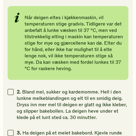
vurdering.
vurdering.
vurdering
Når deigen eltes i kjøkkenmaskin, vil
temperaturen stige gradvis. Tidligere var det
anbefalt å lunke væsken til 37 °C, men ved
tilstrekkelig elting i maskin kan temperaturen
stige for mye og gjærcellene kan dø. Elter du
for hånd, eller ikke har mulighet til å elte
lenge nok, vil ikke temperaturen stige så
mye. Da kan væsken med fordel lunkes til 37
°C for raskere heving.
2.
Bland mel, sukker og kardemomme. Hell i den
lunkne melkeblandingen og elt til en smidig deig.
Dryss inn mer mel til deigen er glatt og ikke kleber,
og slipper bakebollen. La deigen heve under et
klede på et lunt sted ca. 30 minutter.
3.
Ha deigen på et melet bakebord. Kjevle runde