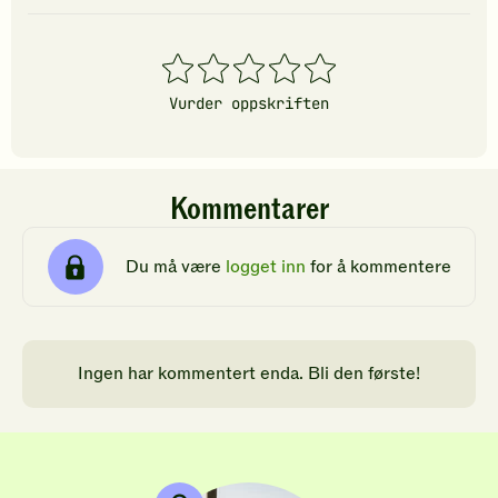
1
2
3
4
5
stjerner
stjerner
stjerner
stjerner
stjerner
Vurder oppskriften
Kommentarer
Du må være
logget inn
for å kommentere
Ingen har kommentert enda. Bli den første!