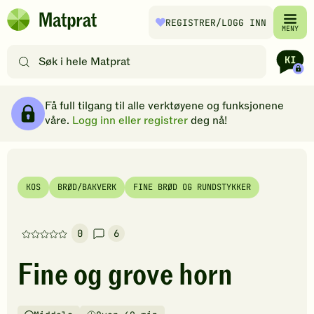
Hopp til hovedinnhold
REGISTRER
/LOGG INN
Matprat
MENY
hjemmeside
Søk
etter
oppskrifter
Ingredienser
Slik gjør du
Kommentarer
Brødsmulesti
eller
Få full tilgang til alle verktøyene og funksjonene
filtre
våre.
Logg inn eller registrer
deg nå!
KOS
BRØD/BAKVERK
FINE BRØD OG RUNDSTYKKER
0
6
Denne
oppskriften
Fine og grove horn
har
foreløpig
ingen