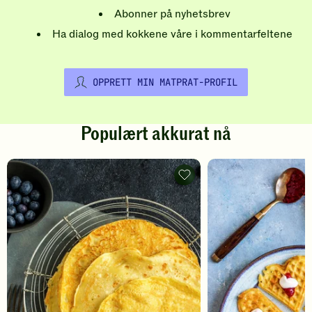
Abonner på nyhetsbrev
Ha dialog med kokkene våre i kommentarfeltene
OPPRETT MIN MATPRAT-PROFIL
Populært akkurat nå
Pannekaker
-
legg
til
favoritter