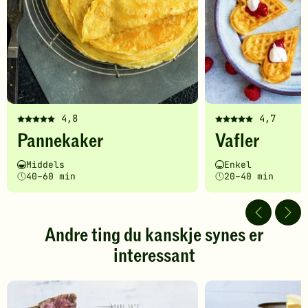
4,8
4,7
Denne
Denne
Pannekaker
Vafler
oppskriften
oppskriften
har
har
Vanskelighetsgrad
Tilberedningstid
Vanskelighetsgrad
Tilberedningstid
Middels
Enkel
fått
fått
40–60 min
20–40 min
5
5
av
av
5
5
stjerner.
stjerner.
Andre ting du kanskje synes er
Klikk
Klikk
interessant
for
for
å
å
gi
gi
din
din