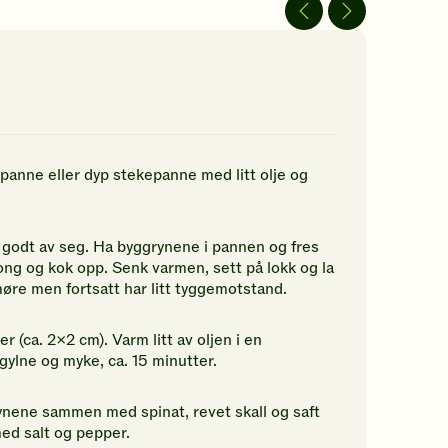
rderinger.
av
av
5
5
n
stjerner.
stjerner.
rste
Klikk
Klikk
for
for
å
å
rdere
gi
gi
nne
din
din
pskriften.
vurdering.
vurdering.
panne eller dyp stekepanne med litt olje og
e godt av seg. Ha byggrynene i pannen og fres
jong og kok opp. Senk varmen, sett på lokk og la
møre men fortsatt har litt tyggemotstand.
r (ca. 2x2 cm). Varm litt av oljen i en
gylne og myke, ca. 15 minutter.
ynene sammen med spinat, revet skall og saft
med salt og pepper.