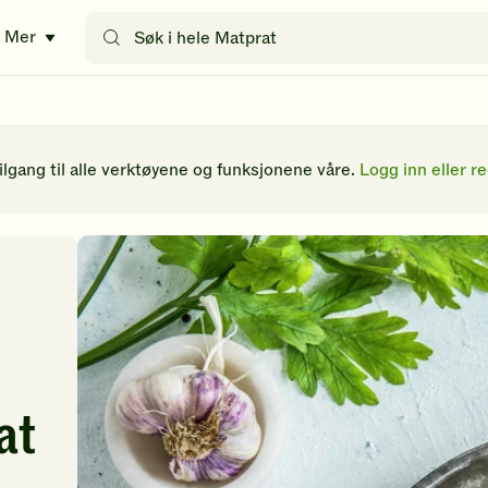
Søk
Mer
etter
oppskrifter
eller
filtre
tilgang til alle verktøyene og funksjonene våre.
Logg inn eller re
at