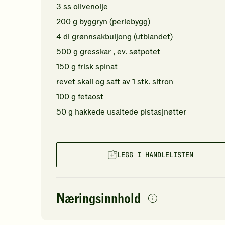
3
ss
olivenolje
200
g
byggryn
(perlebygg)
4
dl
grønnsakbuljong (utblandet)
500
g
gresskar
, ev. søtpotet
150
g
frisk spinat
revet skall og saft av
1
stk.
sitron
100
g
fetaost
50
g
hakkede
usaltede pistasjnøtter
LEGG I HANDLELISTEN
Næringsinnhold
per
porsjon