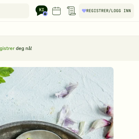
REGISTRER
/LOGG INN
gistrer
deg nå!