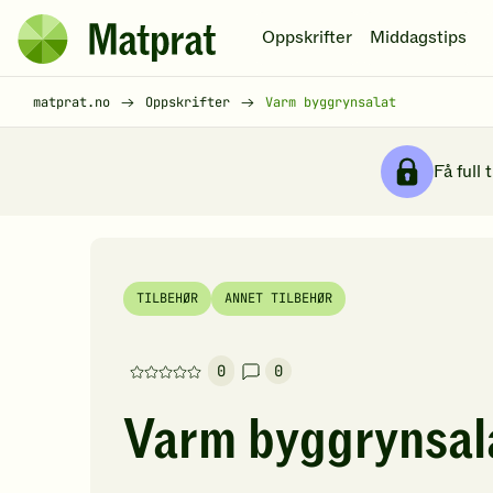
Hopp til hovedinnhold
Oppskrifter
Middagstips
Matprat
hjemmeside
Brødsmulesti
matprat.no
Oppskrifter
Varm byggrynsalat
Få full 
TILBEHØR
ANNET TILBEHØR
0
0
Denne
oppskriften
Varm byggrynsal
har
foreløpig
ingen