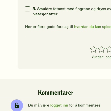
5.
Smuldre fetaost med fingrene og dryss 
pistasjenøtter.
Her er flere gode forslag til
hvordan du kan spis
1
2
3
stjerner
stjerner
stj
Vurder op
Kommentarer
Du må være
logget inn
for å kommentere