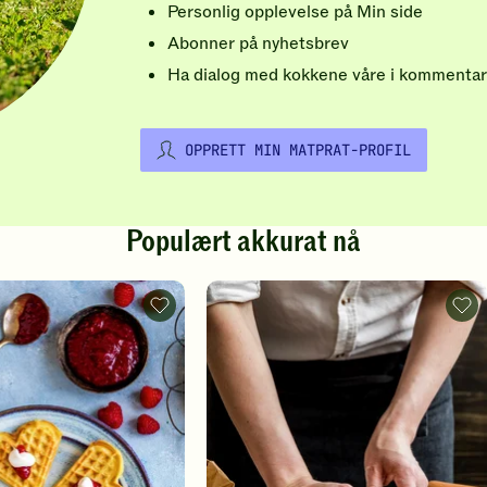
Personlig opplevelse på Min side
Abonner på nyhetsbrev
Ha dialog med kokkene våre i kommentar
OPPRETT MIN MATPRAT-PROFIL
Populært akkurat nå
Vafler
Pizz
-
-
legg
legg
til
til
favoritter
favo