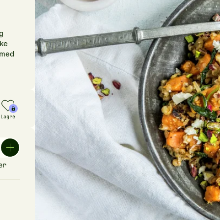
g
ike
t med
Lagre
er