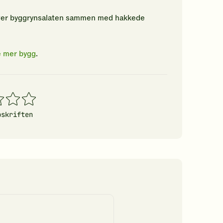
over byggrynsalaten sammen med hakkede
e mer bygg
.
4
5
erner
stjerner
stjerner
pskriften