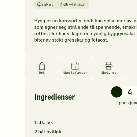
vurderinger.
Enkel
20–40 min
Vanskelighetsgrad
Tilberedningstid
Bli
den
Bygg er en kornsort vi godt kan spise mer av, o
første
som egner seg strålende til spennende, smakr
til
retter. Her har vi laget en nydelig byggrynsala
å
biter av stekt gresskar og fetaost.
vurdere
denne
oppskriften.
Del
Ukeplanlegger
Skriv ut
Ingredienser
porsjon
1
stk.
løk
2
båt
hvitløk