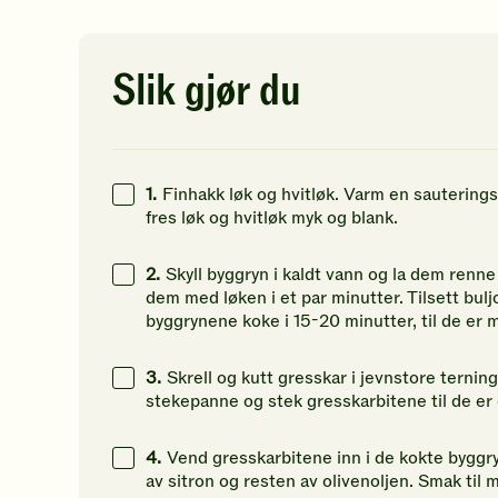
av
av
vu
5
5
Bli
6
kcal
stjerner.
stjerner.
de
Klikk
Klikk
fø
Slik gjør du
20
g
for
for
til
å
å
å
14
g
gi
gi
vu
din
din
de
48
g
vurdering.
vurdering.
op
1.
Finhakk løk og hvitløk. Varm en sauterings
fres løk og hvitløk myk og blank.
2.
Skyll byggryn i kaldt vann og la dem renn
dem med løken i et par minutter. Tilsett bul
byggrynene koke i 15-20 minutter, til de er 
3.
Skrell og kutt gresskar i jevnstore terninge
stekepanne og stek gresskarbitene til de er 
4.
Vend gresskarbitene inn i de kokte byggr
av sitron og resten av olivenoljen. Smak til 