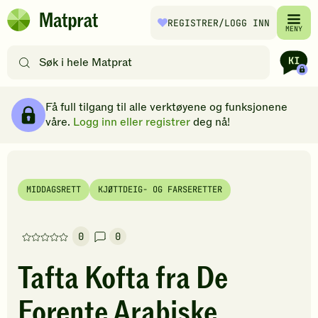
Hopp til hovedinnhold
REGISTRER
/LOGG INN
Matprat
MENY
hjemmeside
Søk
etter
oppskrifter
Ingredienser
Slik gjør du
Kommentarer
Brødsmulesti
eller
Få full tilgang til alle verktøyene og funksjonene
filtre
våre.
Logg inn eller registrer
deg nå!
MIDDAGSRETT
KJØTTDEIG- OG FARSERETTER
0
0
Denne
oppskriften
Tafta Kofta fra De
har
foreløpig
Forente Arabiske
ingen