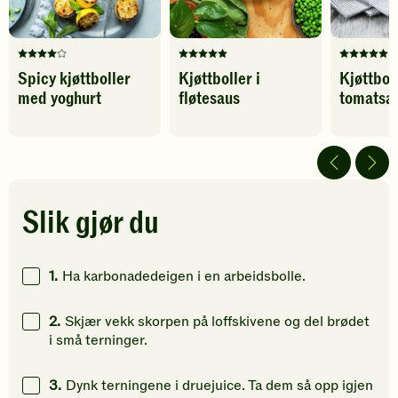
Denne
Denne
Denne
Spicy kjøttboller
Kjøttboller i
Kjøttboll
oppskriften
oppskriften
oppskrif
med yoghurt
fløtesaus
tomatsa
har
har
har
fått
fått
fått
4
5
5
av
av
av
5
5
5
stjerner.
stjerner.
stjerner.
Klikk
Klikk
Klikk
Slik gjør du
for
for
for
å
å
å
gi
gi
gi
1.
Ha karbonadedeigen i en arbeidsbolle.
din
din
din
vurdering.
vurdering.
vurdering
2.
Skjær vekk skorpen på loffskivene og del brødet
i små terninger.
3.
Dynk terningene i druejuice. Ta dem så opp igjen