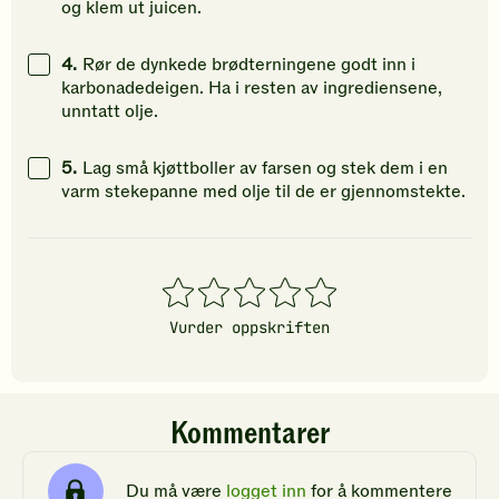
og klem ut juicen.
4.
Rør de dynkede brødterningene godt inn i
karbonadedeigen. Ha i resten av ingrediensene,
unntatt olje.
5.
Lag små kjøttboller av farsen og stek dem i en
varm stekepanne med olje til de er gjennomstekte.
1
2
3
4
5
stjerner
stjerner
stjerner
stjerner
stjerner
Vurder oppskriften
Kommentarer
Du må være
logget inn
for å kommentere