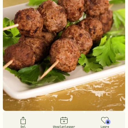
Del
Ukeplanlegger
Lagre