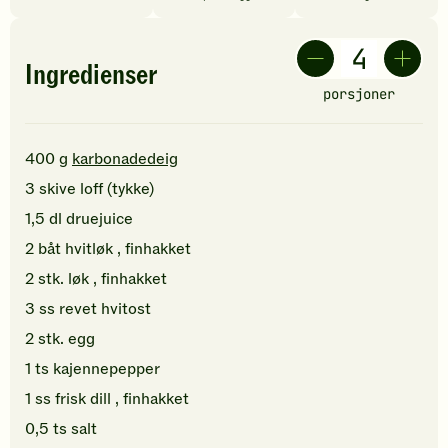
Ingredienser
porsjoner
400
g
karbonadedeig
3
skive
loff
(tykke)
1,5
dl
druejuice
2
båt
hvitløk
, finhakket
2
stk.
løk
, finhakket
3
ss
revet
hvitost
2
stk.
egg
1
ts
kajennepepper
1
ss
frisk dill
, finhakket
0,5
ts
salt