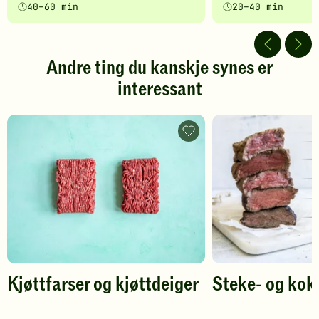
40–60 min
20–40 min
5
5
av
av
5
5
stjerner.
stjerner.
Andre ting du kanskje synes er
Klikk
Klikk
interessant
for
for
å
å
gi
gi
din
din
Kjøttfarser
vurdering.
og
vurdering.
kjøttdeiger
-
legg
til
favoritter
Kjøttfarser og kjøttdeiger
Steke- og kok