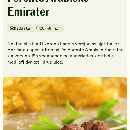
vurderinger.
Emirater
Bli
den
første
til
Middels
20–40 min
Vanskelighetsgrad
Tilberedningstid
å
vurdere
Nesten alle land i verden har sin versjon av kjøttboller.
denne
Her får du oppskriften på De Forente Arabiske Emirater
oppskriften.
sin versjon. En spennende og annerledes kjøttbolle
med loff dynket i druejuice.