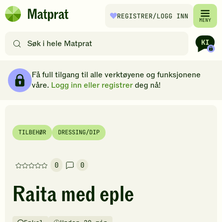
Hopp til hovedinnhold
REGISTRER
/LOGG INN
Matprat
MENY
hjemmeside
Søk
etter
oppskrifter
Ingredienser
Slik gjør du
Kommentarer
Brødsmulesti
eller
Få full tilgang til alle verktøyene og funksjonene
filtre
våre.
Logg inn eller registrer
deg nå!
TILBEHØR
DRESSING/DIP
0
0
Denne
oppskriften
Raita med eple
har
foreløpig
ingen