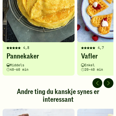
4,8
4,7
Denne
Denne
Pannekaker
Vafler
oppskriften
oppskriften
har
har
Vanskelighetsgrad
Tilberedningstid
Vanskelighetsgrad
Tilberedningstid
Middels
Enkel
fått
fått
40–60 min
20–40 min
5
5
av
av
5
5
stjerner.
stjerner.
Andre ting du kanskje synes er
Klikk
Klikk
interessant
for
for
å
å
gi
gi
din
din