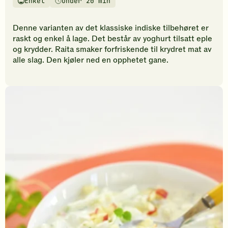
Enkel
Under 20 min
vurderinger.
Vanskelighetsgrad
Tilberedningstid
Bli
den
Denne varianten av det klassiske indiske tilbehøret er
første
raskt og enkel å lage. Det består av yoghurt tilsatt eple
til
og krydder. Raita smaker forfriskende til krydret mat av
å
alle slag. Den kjøler ned en opphetet gane.
vurdere
denne
oppskriften.