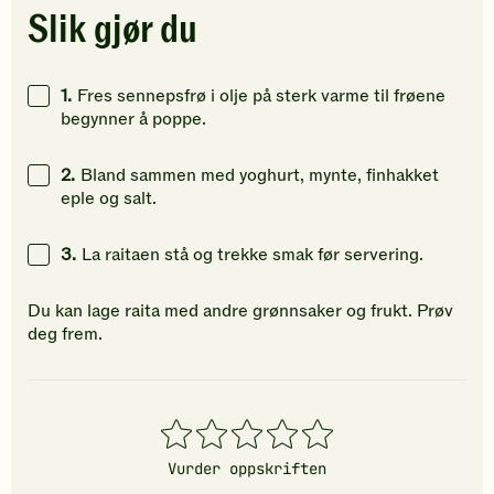
for
for
for
Slik gjør du
å
å
å
gi
gi
gi
din
din
din
1.
Fres sennepsfrø i olje på sterk varme til frøene
vurdering.
vurdering.
vurdering
begynner å poppe.
2.
Bland sammen med yoghurt, mynte, finhakket
eple og salt.
3.
La raitaen stå og trekke smak før servering.
Du kan lage raita med andre grønnsaker og frukt. Prøv
deg frem.
1
2
3
4
5
stjerner
stjerner
stjerner
stjerner
stjerner
Vurder oppskriften