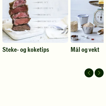
vurdering.
vurdering.
Steke- og koketips
Mål og vekt