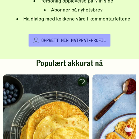
Personlig opplevelse på Min side
Abonner på nyhetsbrev
Ha dialog med kokkene våre i kommentarfeltene
OPPRETT MIN MATPRAT-PROFIL
Populært akkurat nå
Pannekaker
-
legg
til
favoritter