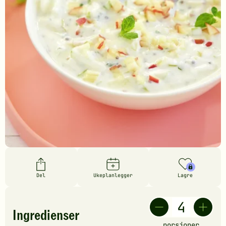
Del
Ukeplanlegger
Lagre
Ingredienser
porsjoner