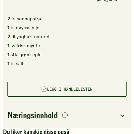
2
ts
sennepsfrø
1
ts
nøytral olje
2
dl
yoghurt naturell
1
ss
frisk mynte
1
stk.
grønt eple
1
ts
salt
LEGG I HANDLELISTEN
Næringsinnhold
per
porsjon
Du liker kanskje disse også