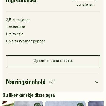
Ingredienser
porsjoner
2,5
dl
majones
1
ss
harissa
0,5
ts
salt
0,25
ts
kvernet pepper
LEGG I HANDLELISTEN
Næringsinnhold
per
porsjon
Du liker kanskje disse også
Navn på
Energi
antall
420
kcal
næringsstoffet