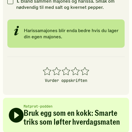
1.
Bland sammen majones og harissa. Smak om
gi
gi
vurdere
nødvendig til med salt og kvernet pepper.
din
din
denne
vurdering.
vurdering.
oppskrift
Harissamajones blir enda bedre hvis du lager
din egen majones.
1
2
3
4
5
stjerner
stjerner
stjerner
stjerner
stjerner
Vurder oppskriften
Matprat-podden
Bruk egg som en kokk: Smarte
triks som løfter hverdagsmaten