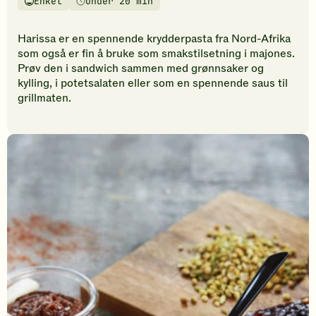
Enkel
Under 20 min
vurderinger.
Vanskelighetsgrad
Tilberedningstid
Bli
den
Harissa er en spennende krydderpasta fra Nord-Afrika
første
som også er fin å bruke som smakstilsetning i majones.
til
Prøv den i sandwich sammen med grønnsaker og
å
kylling, i potetsalaten eller som en spennende saus til
vurdere
grillmaten.
denne
oppskriften.