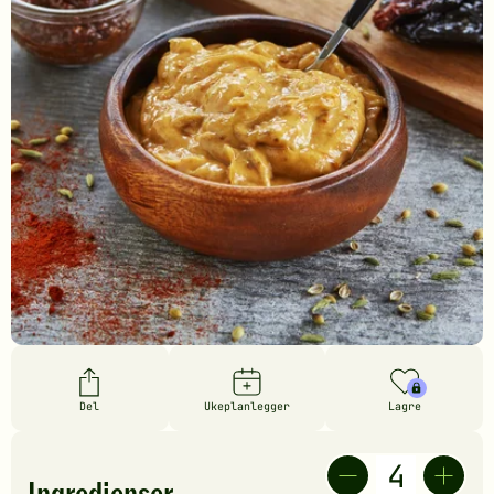
Del
Ukeplanlegger
Lagre