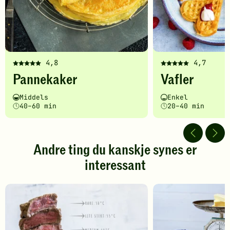
4,8
4,7
Denne
Denne
Pannekaker
Vafler
oppskriften
oppskriften
har
har
Vanskelighetsgrad
Tilberedningstid
Vanskelighetsgrad
Tilberedningstid
Middels
Enkel
fått
fått
40–60 min
20–40 min
5
5
av
av
5
5
stjerner.
stjerner.
Andre ting du kanskje synes er
Klikk
Klikk
interessant
for
for
å
å
gi
gi
din
din
vurdering.
vurdering.