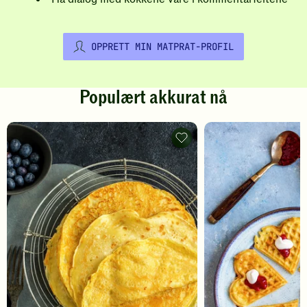
OPPRETT MIN MATPRAT-PROFIL
Populært akkurat nå
Pannekaker
-
legg
til
favoritter