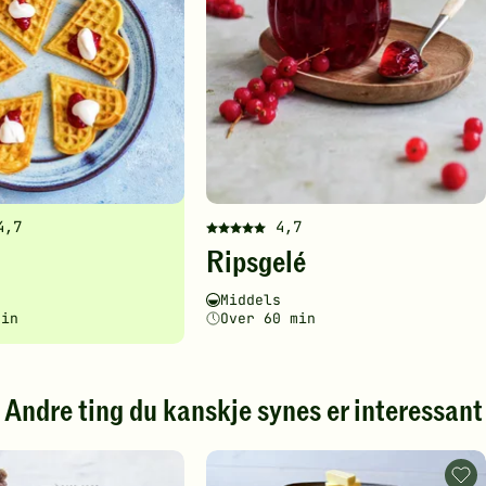
4,7
4,7
Denne
Ripsgelé
en
oppskriften
har
ghetsgrad
ingstid
Vanskelighetsgrad
Tilberedningstid
Middels
fått
min
Over 60 min
5
av
5
stjerner.
Andre ting du kanskje synes er interessant
Klikk
for
å
Mål