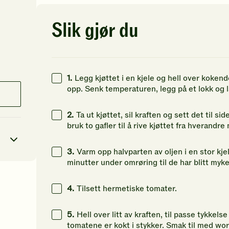
av
av
av
5
5
5
stjerner.
stjerner.
st
Slik gjør du
Klikk
Klikk
Kl
for
for
fo
å
å
å
gi
gi
gi
din
din
di
1.
Legg kjøttet i en kjele og hell over kokend
vurdering.
vurdering.
vu
opp. Senk temperaturen, legg på et lokk og la 
2.
Ta ut kjøttet, sil kraften og sett det til s
bruk to gafler til å rive kjøttet fra hverandre
3.
Varm opp halvparten av oljen i en stor kje
minutter under omrøring til de har blitt myke
2
kcal
4.
Tilsett hermetiske tomater.
24
g
5.
Hell over litt av kraften, til passe tykkels
tomatene er kokt i stykker. Smak til med wor
40
g