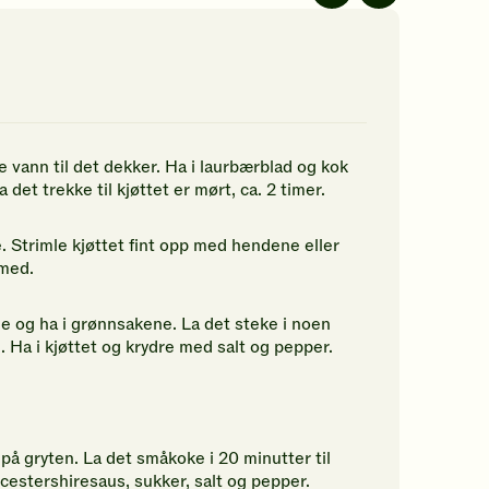
av
av
5
5
jerner.
stjerner.
stjerner.
ikk
Klikk
Klikk
r
for
for
å
å
gi
gi
n
din
din
e vann til det dekker. Ha i laurbærblad og kok
rdering.
vurdering.
vurdering.
det trekke til kjøttet er mørt, ca. 2 timer.
ide. Strimle kjøttet fint opp med hendene eller
 med.
le og ha i grønnsakene. La det steke i noen
. Ha i kjøttet og krydre med salt og pepper.
e på gryten. La det småkoke i 20 minutter til
cestershiresaus, sukker, salt og pepper.