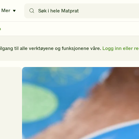
Søk
Mer
etter
oppskrifter
eller
a
filtre
tilgang til alle verktøyene og funksjonene våre.
Logg inn eller re