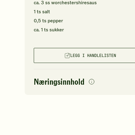
ca.
3
ss
worchestershiresaus
1
ts
salt
0,5
ts
pepper
ca.
1
ts
sukker
LEGG I HANDLELISTEN
Næringsinnhold
per
porsjon
Navn på
Energi
antall
46
næringsstoffet
Fett
Protein