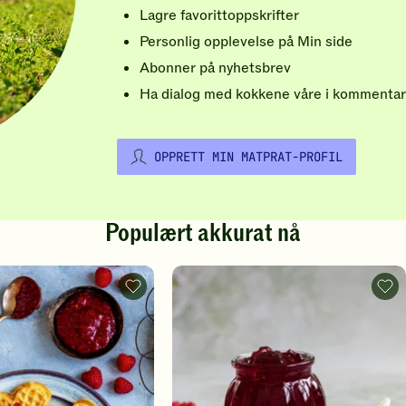
Lagre favorittoppskrifter
Personlig opplevelse på Min side
Abonner på nyhetsbrev
Ha dialog med kokkene våre i kommentar
OPPRETT MIN MATPRAT-PROFIL
Populært akkurat nå
Vafler
Rips
-
-
legg
legg
til
til
favoritter
favo