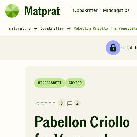
Hopp til hovedinnhold
Oppskrifter
Middagstips
Matprat
hjemmeside
Brødsmulesti
matprat.no
Oppskrifter
Pabellon Criollo fra Venezuel
Få full 
MIDDAGSRETT
GRYTER
0
2
Denne
oppskriften
Pabellon Criollo
har
foreløpig
ingen