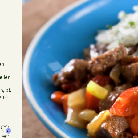
en
eller
n, på
ig å
Lagre