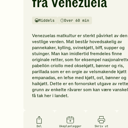
fra Venezuela
vurderinger.
Bli
den
Middels
Over 60 min
første
Vanskelighetsgrad
Tilberedningstid
til
å
Venezuelas matkultur er sterkt påvirket av den
vurdere
vestlige verden. Mat består hovedsakelig av
denne
pannekaker, kylling, svinekjøtt, biff, supper og
oppskriften.
stuinger. Man kan imidlertid fremdeles finne
originale retter, som for eksempel nasjonalrett
pabellón criollo med oksekjøtt, bønner og ris,
parillada som er en orgie av velsmakende kjøtt 
empanadas, en lefse med kjøtt, ost, bønner og
haikjøtt. Dette er en fornorsket utgave av rette
grunn av enkelte råvarer som kan være vanskel
få tak her i landet.
Del
Ukeplanlegger
Skriv ut