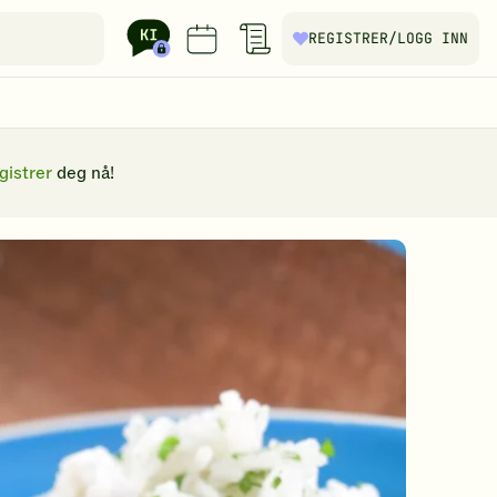
REGISTRER
/LOGG INN
gistrer
deg nå!