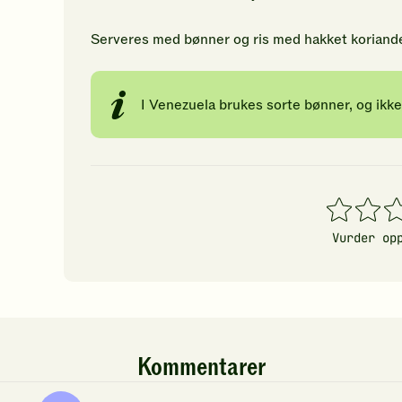
18
g
Serveres med bønner og ris med hakket koriande
I Venezuela brukes sorte bønner, og ikke
1
2
3
stjerner
stjerner
stj
Vurder op
Kommentarer