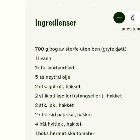
Ingredienser
porsjon
700
g
bog av storfe uten ben
(grytekjøtt)
1
l
vann
1
stk.
laurbærblad
5
ss
nøytral olje
2
stk.
gulrot
, hakket
2
stilk
stilkselleri (stangselleri)
, hakket
2
stk.
løk
, hakket
2
stk.
rød paprika
, hakket
4
båt
hvitløk
, hakket
1
boks
hermetiske tomater