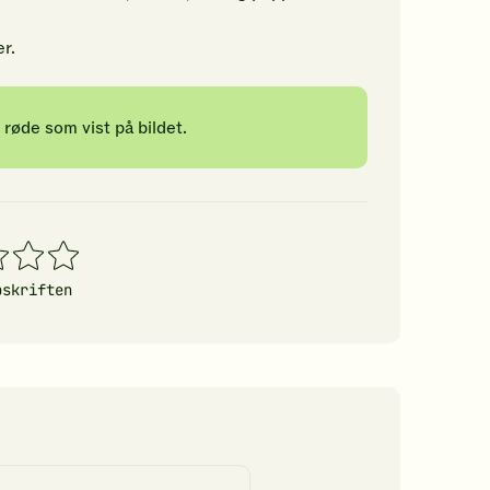
r.
 røde som vist på bildet.
4
5
erner
stjerner
stjerner
pskriften