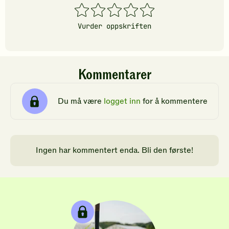
1
2
3
4
5
stjerner
stjerner
stjerner
stjerner
stjerner
Vurder oppskriften
Kommentarer
Du må være
logget inn
for å kommentere
Ingen har kommentert enda. Bli den første!