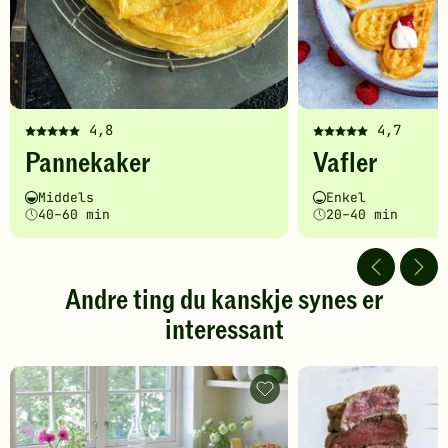
4,8
4,7
Denne
Denne
Pannekaker
Vafler
oppskriften
oppskriften
har
har
Vanskelighetsgrad
Tilberedningstid
Vanskelighetsgrad
Tilberedningstid
Middels
Enkel
fått
fått
40–60 min
20–40 min
5
5
av
av
5
5
stjerner.
stjerner.
Andre ting du kanskje synes er
Klikk
Klikk
interessant
for
for
å
å
gi
gi
din
din
Koldtbord
vurdering.
-
vurdering.
legg
til