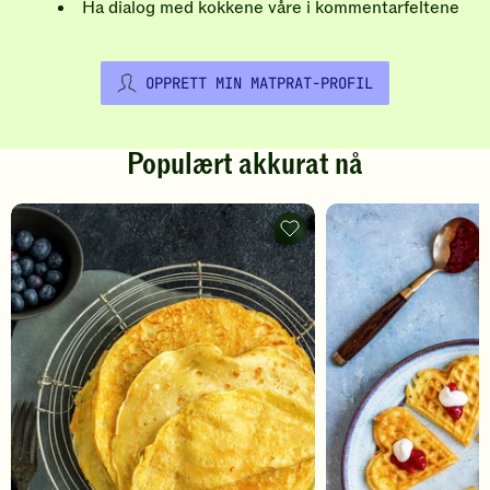
Ha dialog med kokkene våre i kommentarfeltene
OPPRETT MIN MATPRAT-PROFIL
Populært akkurat nå
Pannekaker
-
legg
til
favoritter