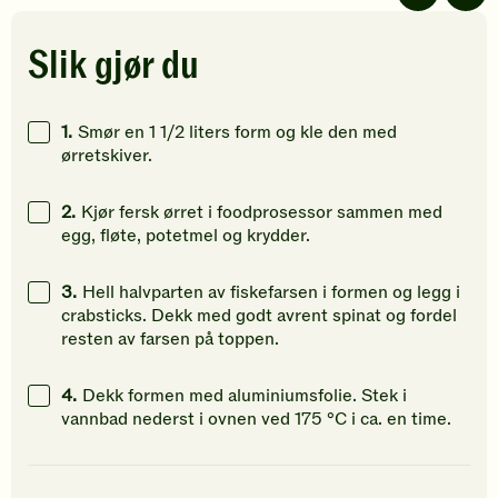
vurderinger.
vurderinger.
av
Bli
Bli
5
den
den
stjerner.
Slik gjør du
første
første
Klikk
til
til
for
å
å
å
1.
Smør en 1 1/2 liters form og kle den med
vurdere
vurdere
gi
ørretskiver.
denne
denne
din
oppskriften.
oppskriften.
vurdering
2.
Kjør fersk ørret i foodprosessor sammen med
egg, fløte, potetmel og krydder.
3.
Hell halvparten av fiskefarsen i formen og legg i
crabsticks. Dekk med godt avrent spinat og fordel
resten av farsen på toppen.
4.
Dekk formen med aluminiumsfolie. Stek i
vannbad nederst i ovnen ved 175 °C i ca. en time.