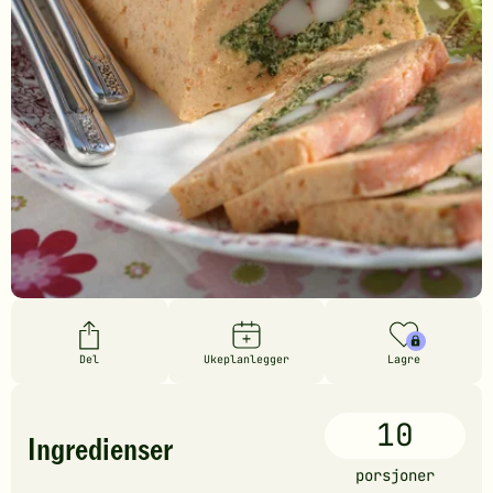
Del
Ukeplanlegger
Lagre
10
Ingredienser
porsjoner