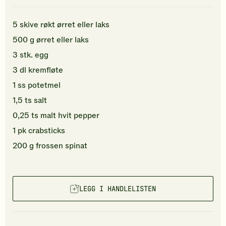
5
skive
røkt ørret
eller laks
500
g
ørret
eller laks
3
stk.
egg
3
dl
kremfløte
1
ss
potetmel
1,5
ts
salt
0,25
ts
malt hvit pepper
1
pk
crabsticks
200
g
frossen spinat
LEGG I HANDLELISTEN