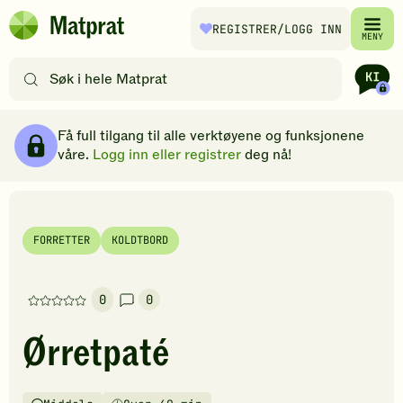
Hopp til hovedinnhold
REGISTRER
/LOGG INN
Matprat
MENY
hjemmeside
Søk
etter
oppskrifter
Ingredienser
Slik gjør du
Kommentarer
Brødsmulesti
eller
Få full tilgang til alle verktøyene og funksjonene
filtre
våre.
Logg inn eller registrer
deg nå!
FORRETTER
KOLDTBORD
0
0
Denne
oppskriften
Ørretpaté
har
foreløpig
ingen