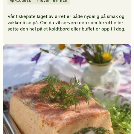
Middels
Over 60 min
vurderinger.
Vanskelighetsgrad
Tilberedningstid
Bli
den
Vår fiskepaté laget av ørret er både nydelig på smak og
første
vakker å se på. Om du vil servere den som forrett eller
til
sette den hel på et koldtbord eller buffet er opp til deg.
å
vurdere
denne
oppskriften.