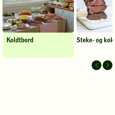
favoritter
Koldtbord
Steke- og kok