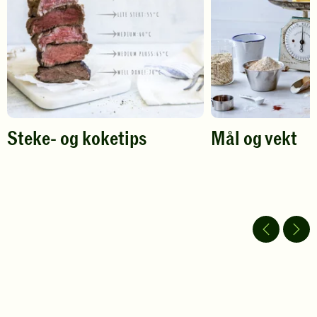
vurdering.
vurdering.
Steke- og koketips
Mål og vekt