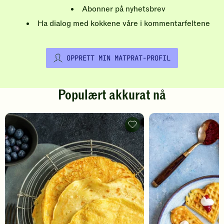
Abonner på nyhetsbrev
Ha dialog med kokkene våre i kommentarfeltene
OPPRETT MIN MATPRAT-PROFIL
Populært akkurat nå
Pannekaker
-
legg
til
favoritter