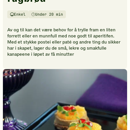
vurderinger.
Bli
den
Enkel
Under 20 min
Vanskelighetsgrad
Tilberedningstid
første
til
Av og til kan det være behov for å trylle fram en liten
å
forrett eller en munnfull med noe godt til aperitifen.
vurdere
Med et stykke postei eller paté og andre ting du sikker
denne
har i skapet, lager du de små, lekre og smakfulle
oppskriften.
kanapeene i løpet av få minutter