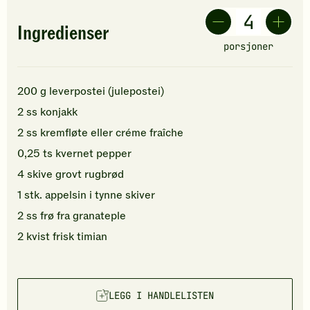
Ingredienser
porsjoner
200
g
leverpostei
(julepostei)
2
ss
konjakk
2
ss
kremfløte
eller créme fraîche
0,25
ts
kvernet pepper
4
skive
grovt rugbrød
1
stk.
appelsin
i tynne skiver
2
ss
frø fra
granateple
2
kvist
frisk timian
LEGG I HANDLELISTEN