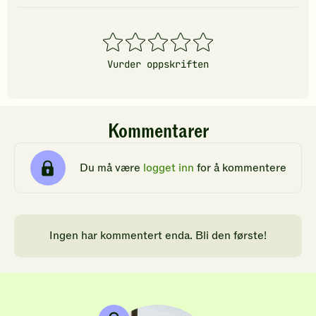
1
2
3
4
5
stjerner
stjerner
stjerner
stjerner
stjerner
Vurder oppskriften
Kommentarer
Du må være
logget inn
for å kommentere
Ingen har kommentert enda. Bli den første!