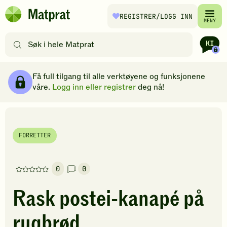
Hopp til hovedinnhold
REGISTRER
/LOGG INN
Matprat
MENY
hjemmeside
Søk
etter
oppskrifter
Ingredienser
Slik gjør du
Kommentarer
Brødsmulesti
eller
Få full tilgang til alle verktøyene og funksjonene
filtre
våre.
Logg inn eller registrer
deg nå!
FORRETTER
0
0
Denne
oppskriften
Rask postei-kanapé på
har
foreløpig
rugbrød
ingen