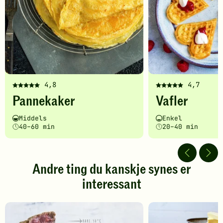
4,8
4,7
Denne
Denne
Pannekaker
Vafler
oppskriften
oppskriften
har
har
Vanskelighetsgrad
Tilberedningstid
Vanskelighetsgrad
Tilberedningstid
Middels
Enkel
fått
fått
40–60 min
20–40 min
5
5
av
av
5
5
stjerner.
stjerner.
Andre ting du kanskje synes er
Klikk
Klikk
interessant
for
for
å
å
gi
gi
din
din