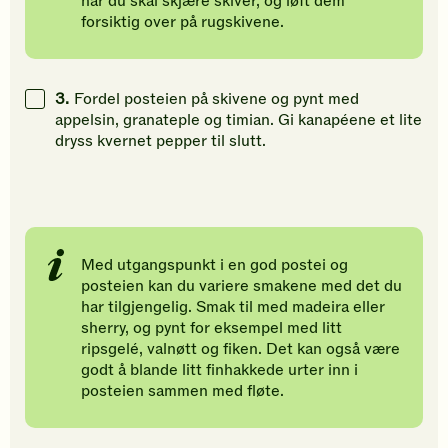
når du skal skjære skiver, og løft dem
forsiktig over på rugskivene.
3.
Fordel posteien på skivene og pynt med
appelsin, granateple og timian. Gi kanapéene et lite
dryss kvernet pepper til slutt.
Med utgangspunkt i en god postei og
posteien kan du variere smakene med det du
har tilgjengelig. Smak til med madeira eller
sherry, og pynt for eksempel med litt
ripsgelé, valnøtt og fiken. Det kan også være
godt å blande litt finhakkede urter inn i
posteien sammen med fløte.