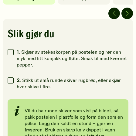
fått
fått
fått
5
4
5
av
av
av
5
5
5
stjerner.
stjerner.
stjerner.
Slik gjør du
Klikk
Klikk
Klikk
for
for
for
å
å
å
1.
Skjær av stekeskorpen på posteien og rør den
gi
gi
gi
myk med litt konjakk og fløte. Smak til med kvernet
din
din
din
pepper.
vurdering.
vurdering.
vurdering
2.
Stikk ut små runde skiver rugbrød, eller skjær
hver skive i fire.
Vil du ha runde skiver som vist på bildet, så
pakk posteien i plastfolie og form den som en
pølse. Legg den kaldt en stund – gjerne i
fryseren. Bruk en skarp kniv dyppet i vann