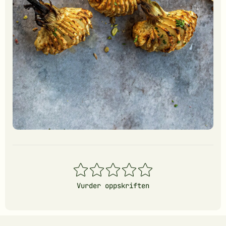
1
2
3
4
5
stjerner
stjerner
stjerner
stjerner
stjerner
Vurder oppskriften