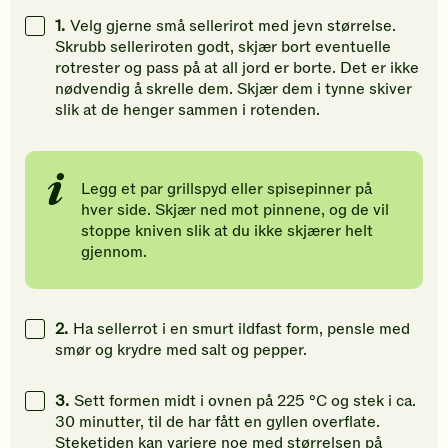
gi
gi
gi
1.
Velg gjerne små sellerirot med jevn størrelse.
din
din
din
Skrubb selleriroten godt, skjær bort eventuelle
vurdering.
vurdering.
vurdering
rotrester og pass på at all jord er borte. Det er ikke
nødvendig å skrelle dem. Skjær dem i tynne skiver
slik at de henger sammen i rotenden.
Legg et par grillspyd eller spisepinner på
hver side. Skjær ned mot pinnene, og de vil
stoppe kniven slik at du ikke skjærer helt
gjennom.
2.
Ha sellerrot i en smurt ildfast form, pensle med
smør og krydre med salt og pepper.
3.
Sett formen midt i ovnen på 225 °C og stek i ca.
30 minutter, til de har fått en gyllen overflate.
Steketiden kan variere noe med størrelsen på