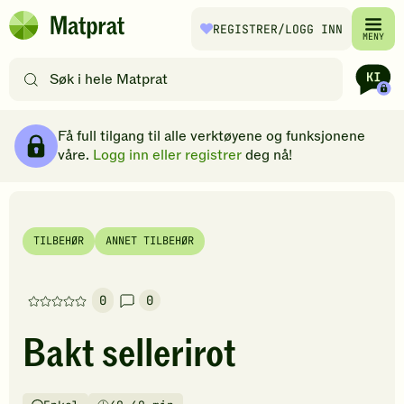
Hopp til hovedinnhold
REGISTRER
/LOGG INN
Matprat
MENY
hjemmeside
Søk
etter
oppskrifter
Ingredienser
Slik gjør du
Kommentarer
Brødsmulesti
eller
Få full tilgang til alle verktøyene og funksjonene
filtre
våre.
Logg inn eller registrer
deg nå!
TILBEHØR
ANNET TILBEHØR
0
0
Denne
oppskriften
Bakt sellerirot
har
foreløpig
ingen