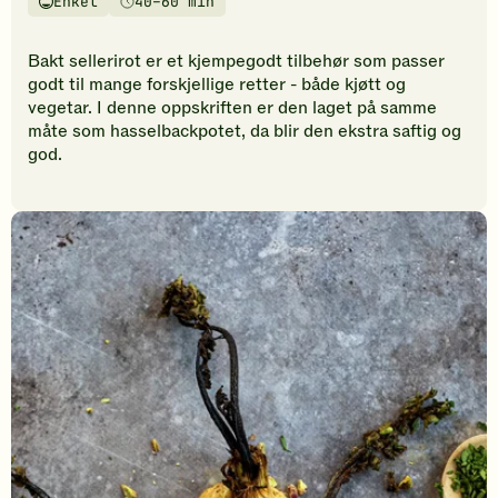
Enkel
40–60 min
vurderinger.
Vanskelighetsgrad
Tilberedningstid
Bli
den
Bakt sellerirot er et kjempegodt tilbehør som passer
første
godt til mange forskjellige retter - både kjøtt og
til
vegetar. I denne oppskriften er den laget på samme
å
måte som hasselbackpotet, da blir den ekstra saftig og
vurdere
god.
denne
oppskriften.