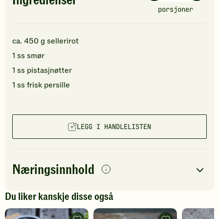
Ingredienser
porsjoner
ca.
450
g
sellerirot
1
ss
smør
1
ss
pistasjnøtter
1
ss
frisk persille
LEGG I HANDLELISTEN
Næringsinnhold
per
porsjon
Du liker kanskje disse også
Navn på
Energi
antall
140
kcal
næringsstoffet