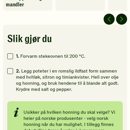
fått
fått
fått
mandler
5
4
5
av
av
av
5
5
5
stjerner.
stjerner.
stjerner.
Klikk
Klikk
Klikk
Slik gjør du
for
for
for
å
å
å
gi
gi
gi
1.
Forvarm stekeovnen til 200 °C.
din
din
din
vurdering.
vurdering.
vurdering
2.
Legg poteter i en romslig ildfast form sammen
med hvitløk, sitron og timiankvister. Hell over olje
og honning, og bruk hendene til å blande alt godt.
Krydre med salt og pepper.
Usikker på hvilken honning du skal velge? Vi
heier på norske produsenter - velg norsk
honning når du har mulighet. I tillegg finnes