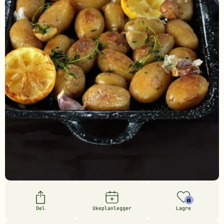
Del
Ukeplanlegger
Lagre