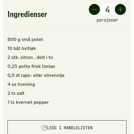
Ingredienser
porsjoner
800
g
små
potet
10
båt
hvitløk
2
stk.
sitron
, delt i to
0,25
potte
frisk timian
0,5
dl
raps- eller
olivenolje
4
ss
honning
2
ts
salt
1
ts
kvernet
pepper
LEGG I HANDLELISTEN