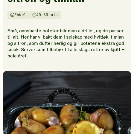
vurderinger.
Bli
den
Enkel
40–60 min
Vanskelighetsgrad
Tilberedningstid
første
til
Små, ovnsbakte poteter blir man aldri lei, og de passer
å
til alt. Her har vi bakt dem i selskap med hvitløk, timian
vurdere
og sitron, som dufter herlig og gir potetene ekstra god
denne
smak. Server som tilbehør til alle slags retter av kjøtt –
oppskriften.
hele året.