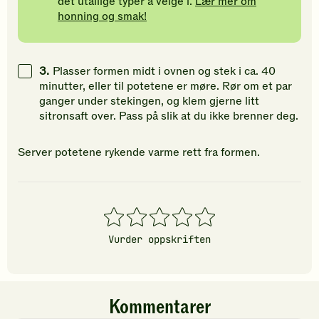
det utallige typer å velge i.
Lær mer om
honning og smak!
3.
Plasser formen midt i ovnen og stek i ca. 40
minutter, eller til potetene er møre. Rør om et par
ganger under stekingen, og klem gjerne litt
sitronsaft over. Pass på slik at du ikke brenner deg.
Server potetene rykende varme rett fra formen.
1
2
3
4
5
stjerner
stjerner
stjerner
stjerner
stjerner
Vurder oppskriften
Kommentarer