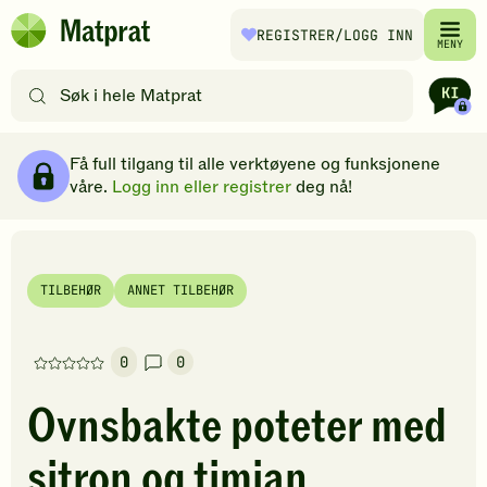
Hopp til hovedinnhold
REGISTRER
/LOGG INN
Matprat
MENY
hjemmeside
Søk
etter
oppskrifter
Ingredienser
Slik gjør du
Kommentarer
Brødsmulesti
eller
Få full tilgang til alle verktøyene og funksjonene
filtre
våre.
Logg inn eller registrer
deg nå!
TILBEHØR
ANNET TILBEHØR
0
0
Denne
oppskriften
Ovnsbakte poteter med
har
foreløpig
sitron og timian
ingen