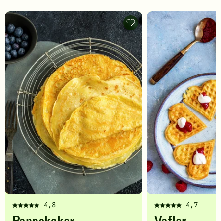
Pannekaker
-
legg
til
favoritter
4,8
4,7
Denne
Denne
oppskriften
oppskriften